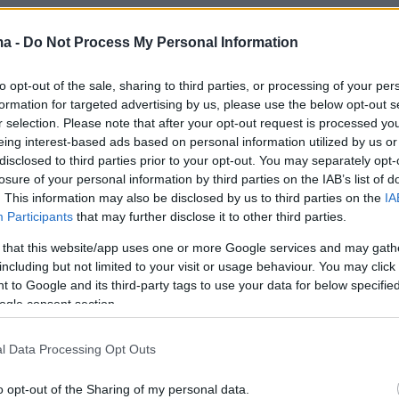
ma -
Do Not Process My Personal Information
ημείο εισόδου στην ατμόσφαιρα της Γης ήταν
to opt-out of the sale, sharing to third parties, or processing of your per
formation for targeted advertising by us, please use the below opt-out s
τολικά του Ρίο Ντε Τζανέιρο όπου και άρχισε 
r selection. Please note that after your opt-out request is processed y
γαλύτερου τμήματος της μάζας του. Καθώς
eing interest-based ads based on personal information utilized by us or
στην ατμόσφαιρα αυτά τα κομμάτια διαστημική
disclosed to third parties prior to your opt-out. You may separately opt-
losure of your personal information by third parties on the IAB’s list of
υργούν ένα ωστικό κύμα το οποίο με την τριβ
. This information may also be disclosed by us to third parties on the
IA
σφαιρα δημιουργεί το φαινόμενο των
Participants
that may further disclose it to other third parties.
 σφαιρών».
 that this website/app uses one or more Google services and may gath
including but not limited to your visit or usage behaviour. You may click 
όνια χτυπά τη Γη ένας μεγάλος αστεροειδής
 to Google and its third-party tags to use your data for below specifi
ogle consent section.
στην πόλη Τσελιαμπίνσκ τον Φεβρουάριο του
 ο αστεροειδής είχε διάμετρο 19 μέτρα και
l Data Processing Opt Outs
ε 500.000 τόνους ΤΝΤ, 40 φορές ισχυρότερη,
αυτή της 6ης Φεβρουαρίου.
o opt-out of the Sharing of my personal data.