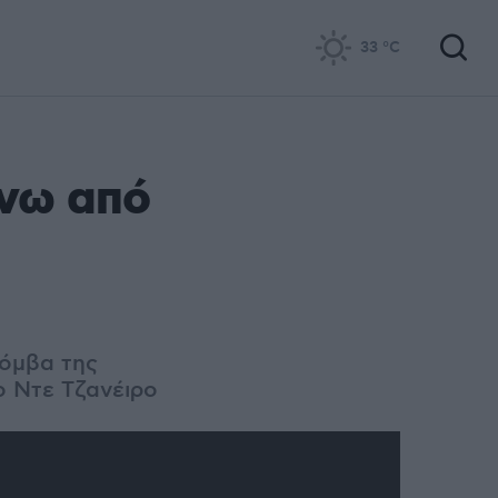
33
°C
άνω από
βόμβα της
ο Ντε Τζανέιρο