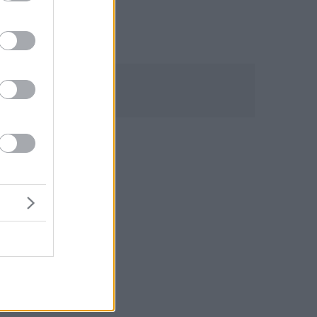
ως
ι
ν
ρη
εί