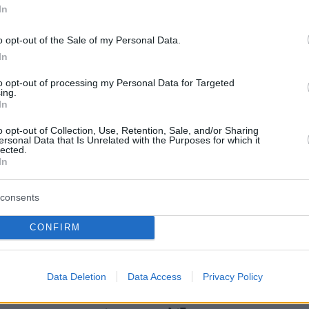
In
o opt-out of the Sale of my Personal Data.
In
to opt-out of processing my Personal Data for Targeted
ing.
In
o opt-out of Collection, Use, Retention, Sale, and/or Sharing
με τους μικρότερου μεγέθους μετεωρίτες, όπ
ersonal Data that Is Unrelated with the Purposes for which it
lected.
ς Φεβρουαρίου, είναι ότι δύσκολα εντοπίζοντα
In
 την ισχύ να προκαλέσουν μεγάλες
.
consents
CONFIRM
τη Γη πέφτουν περίπου 100 τόνοι «διαστημικώ
η πλειονότητα των οποίων δεν είναι μεγαλύτε
κο άμμου και σε μια βραδιά με ξαστεριά μπορ
Data Deletion
Data Access
Privacy Policy
 τα μικρού μεγέθους «σκουπίδια» να καίγονται