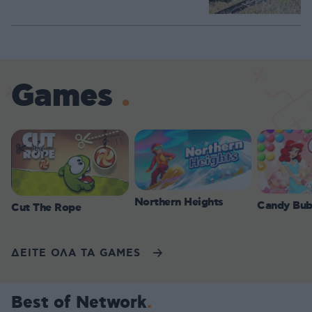
Games
Northern Heights
Candy Bub
Cut The Rope
ΔΕΙΤΕ ΟΛΑ ΤΑ GAMES
Best of Network