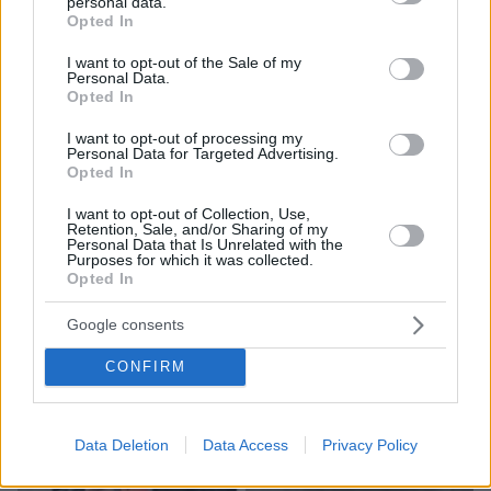
ΤΑ ΠΙΟ ΔΗΜΟΦΙΛΗ
personal data.
grant or deny consent to Google and its third-party tags to
Opted In
use your data for below specified purposes in below Google
consent section.
I want to opt-out of the Sale of my
Personal Data.
Opted In
I want to opt-out of processing my
Personal Data for Targeted Advertising.
Opted In
I want to opt-out of Collection, Use,
Retention, Sale, and/or Sharing of my
Personal Data that Is Unrelated with the
Purposes for which it was collected.
Opted In
Google consents
CONFIRM
Data Deletion
Data Access
Privacy Policy