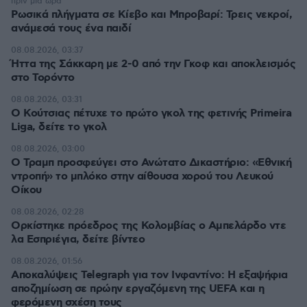
πριν μία ώρα
Ρωσικά πλήγματα σε Κίεβο και Μπροβαρί: Τρεις νεκροί,
ανάμεσά τους ένα παιδί
08.08.2026, 03:37
Ήττα της Σάκκαρη με 2-0 από την Γκοφ και αποκλεισμός
στο Τορόντο
08.08.2026, 03:31
Ο Κούτσιας πέτυχε το πρώτο γκολ της φετινής Primeira
Liga, δείτε το γκολ
08.08.2026, 03:00
Ο Τραμπ προσφεύγει στο Ανώτατο Δικαστήριο: «Εθνική
ντροπή» το μπλόκο στην αίθουσα χορού του Λευκού
Οίκου
08.08.2026, 02:28
Ορκίστηκε πρόεδρος της Κολομβίας ο Αμπελάρδο ντε
λα Εσπριέγια, δείτε βίντεο
08.08.2026, 01:56
Αποκαλύψεις Telegraph για τον Ινφαντίνο: Η εξαψήφια
αποζημίωση σε πρώην εργαζόμενη της UEFA και η
φερόμενη σχέση τους