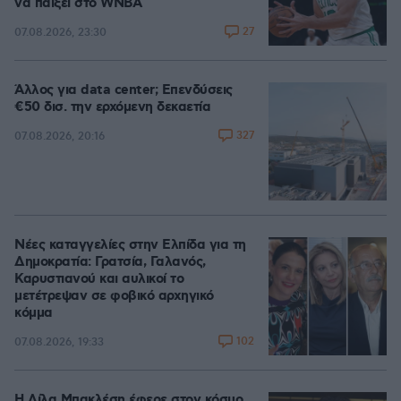
να παίξει στο WNBA
27
07.08.2026, 23:30
Άλλος για data center; Επενδύσεις
€50 δισ. την ερχόμενη δεκαετία
327
07.08.2026, 20:16
Νέες καταγγελίες στην Ελπίδα για τη
Δημοκρατία: Γρατσία, Γαλανός,
Καρυστιανού και αυλικοί το
μετέτρεψαν σε φοβικό αρχηγικό
κόμμα
102
07.08.2026, 19:33
Η Λίλα Μπακλέση έφερε στον κόσμο