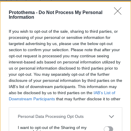
08.08.2026, 01:25
Protothema -
Do Not Process My Personal
Ρωσία για το drone με εκρηκτικά σε γερμανικό
Information
αεροδρόμιο: «Βιαστικά στημένη προβοκάτσια»
08.08.2026, 01:00
If you wish to opt-out of the sale, sharing to third parties, or
Ιδέες για πρωινό έτοιμο από το βράδυ: Εύκολες και
processing of your personal or sensitive information for
θρεπτικές επιλογές για κάθε μέρα
targeted advertising by us, please use the below opt-out
section to confirm your selection. Please note that after your
08.08.2026, 00:50
Ρωσικό πλήγμα προκάλεσε ζημιές σε γήπεδο στην
opt-out request is processed you may continue seeing
Οδησσό μία ημέρα πριν από αγώνα πρωταθλήματος,
interest-based ads based on personal information utilized by
δείτε βίντεο
us or personal information disclosed to third parties prior to
your opt-out. You may separately opt-out of the further
08.08.2026, 00:30
disclosure of your personal information by third parties on the
Είδατε σαμιαμίδι στο σπίτι σας; Γιατί δεν πρέπει να το
IAB’s list of downstream participants. This information may
σκοτώσετε
also be disclosed by us to third parties on the
IAB’s List of
Downstream Participants
that may further disclose it to other
third parties.
ΔΕΙΤΕ ΟΛΕΣ ΤΙΣ ΕΙΔΗΣΕΙΣ
Please note that this website/app uses one or more Google
Personal Data Processing Opt Outs
services and may gather and store information including but
not limited to your visit or usage behaviour. You may click to
I want to opt-out of the Sharing of my