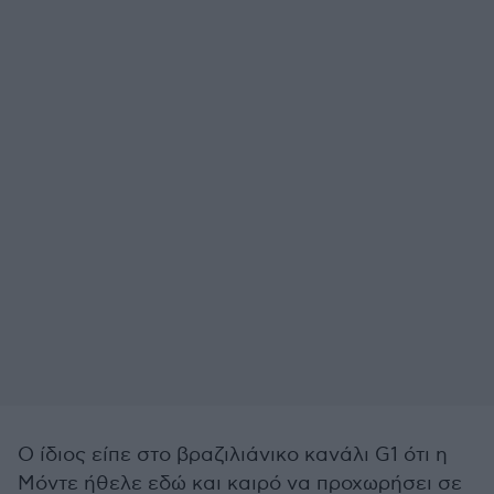
Ο ίδιος είπε στο βραζιλιάνικο κανάλι G1 ότι η
Μόντε ήθελε εδώ και καιρό να προχωρήσει σε