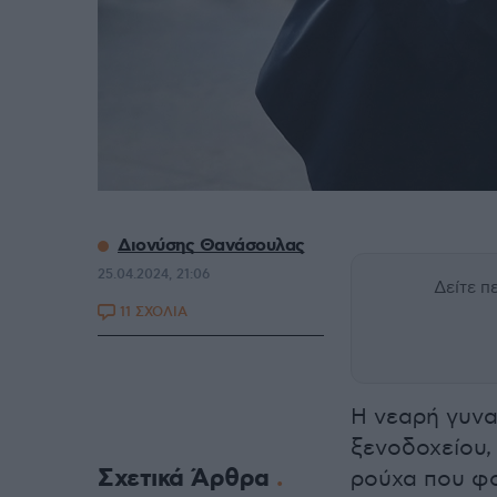
Διονύσης Θανάσουλας
25.04.2024, 21:06
Δείτε 
11 ΣΧΟΛΙΑ
Η νεαρή γυνα
ξενοδοχείου,
Σχετικά Άρθρα
ρούχα που φο