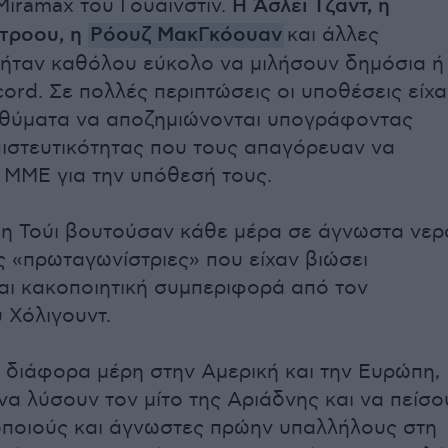
Miramax του Γουάινστιν.
Η Άσλεϊ Τζαντ, η
τροου, η
Ρόουζ ΜακΓκόουαν
και άλλες
 ήταν καθόλου εύκολο να μιλήσουν δημόσια ή
ecord. Σε πολλές περιπτώσεις οι υποθέσεις είχ
α θύματα να αποζημιώνονται υπογράφοντας
στευτικότητας που τους απαγόρευαν να
 ΜΜΕ για την υπόθεσή τους.
 η Τούι βουτούσαν κάθε μέρα σε άγνωστα νερ
ς «πρωταγωνίστριες» που είχαν βιώσει
αι κακοποιητική συμπεριφορά από τον
 Χόλιγουντ.
 διάφορα μέρη στην Αμερική και την Ευρώπη,
να λύσουν τον μίτο της Αριάδνης και να πείσο
ποιούς και άγνωστες πρώην υπαλλήλους στη