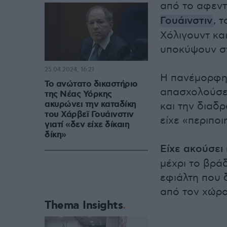
από το αφεντ
Γουάινστιν
, 
Χόλιγουντ και
υποκύψουν στ
25.04.2024, 16:21
Η πανέμορφη 
Το ανώτατο δικαστήριο
απασχολούσε 
της Νέας Υόρκης
ακυρώνει την καταδίκη
και την διαδρ
του Χάρβεϊ Γουάινστιν
είχε «περιποι
γιατί «δεν είχε δίκαιη
δίκη»
Είχε ακούσει
μέχρι το βρά
εφιάλτη που 
από τον χώρο
Thema Insights