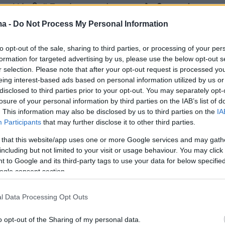
7 ο Χάρβεϊ Γουάινστιν ήταν
ο πληθωρικός
ου
Χόλιγουντ
, ο άνθρωπος που μπορούσε σε μ
ma -
Do Not Process My Personal Information
ει σταρ μια άγνωστη μέχρι τότε ηθοποιό, ο πι
to opt-out of the sale, sharing to third parties, or processing of your per
γωγός με ταινίες που έσπαγαν τα ταμεία.
formation for targeted advertising by us, please use the below opt-out s
r selection. Please note that after your opt-out request is processed y
ι άλλο όμως, ένας εν δυνάμει κακοποιητής που
eing interest-based ads based on personal information utilized by us or
disclosed to third parties prior to your opt-out. You may separately opt-
ε την δύναμή του για να ικανοποιεί τις
losure of your personal information by third parties on the IAB’s list of
ξεις του.
. This information may also be disclosed by us to third parties on the
IA
Participants
that may further disclose it to other third parties.
α την ακύρωση της καταδίκης του από το
 that this website/app uses one or more Google services and may gath
στήριο της Νέας Υόρκης με το σκεπτικό ότι
δ
including but not limited to your visit or usage behaviour. You may click 
 to Google and its third-party tags to use your data for below specifi
 δίκης
σόκαρε τους πάντες και το κίνημα
ogle consent section.
 ουσιαστικά ξεπήδησε μέσα από την δική του
l Data Processing Opt Outs
o opt-out of the Sharing of my personal data.