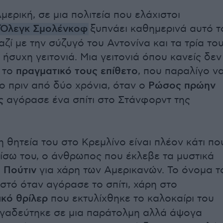
ερική, σε μια πολιτεία που ελάχιστοι
Όλεγκ Σμολένκοφ
ξυπνάει καθημερινά αυτό τ
ζί με την σύζυγό του Αντονίνα και τα τρία το
α ήσυχη γειτονιά. Μια γειτονιά όπου κανείς δεν
ε το
πραγματικό τους επίθετο
, που παραλίγο ν
ίο πριν από δύο χρόνια, όταν ο
Ρώσος πρώην
ς
αγόρασε ένα σπίτι στο Στάνφορντ της
 θητεία του στο Κρεμλίνο είναι πλέον κάτι πο
πίσω του, ο άνθρωπος που έκλεβε τα μυστικά
μ Πούτιν
για χάρη των Αμερικανών. Το όνομα τ
στό όταν αγόρασε το σπίτι, χάρη στο
κό θρίλερ
που εκτυλίχθηκε το καλοκαίρι του
υγαδεύτηκε σε μια παράτολμη αλλά άψογα