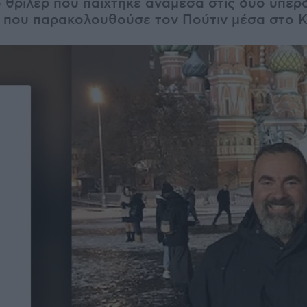
 θρίλερ που παίχτηκε ανάμεσα στις δύο υπερδ
, που παρακολουθούσε τον Πούτιν μέσα στο 