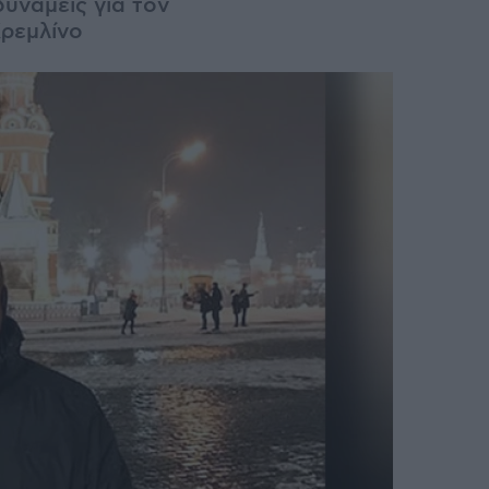
υνάμεις για τον
Κρεμλίνο