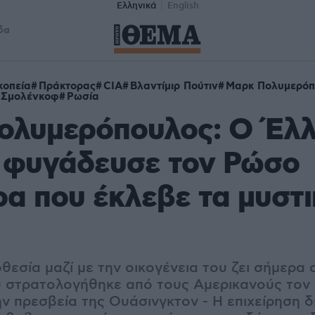
Ελληνικά
English
δα
κοπεία
Πράκτορας
CIA
Βλαντίμιρ Πούτιν
Μαρκ Πολυμερόπ
 Σμολένκοφ
Ρωσία
ολυμερόπουλος: Ο Έλ
A φυγάδευσε τον Ρώσο
α που έκλεβε τα μυστι
θεσία μαζί με την οικογένεια του ζει σήμερα
 στρατολογήθηκε από τους Αμερικανούς τον 
ν πρεσβεία της Ουάσινγκτον - Η επιχείρηση δ