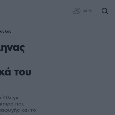
34
°C
ουλος
ληνας
κά του
 ο Όλεγκ
καιρό που
ιαφυγής και το