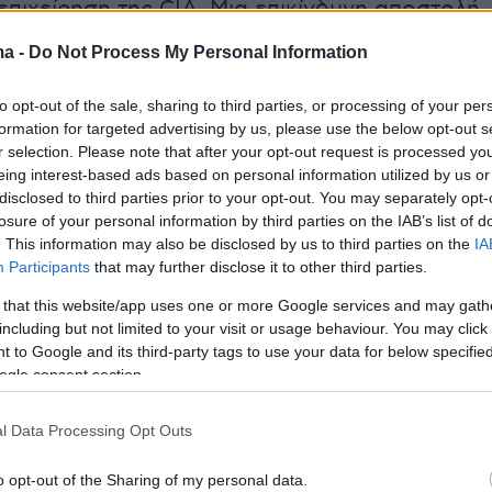
επιχείρηση της CIA. Μια επικίνδυνη αποστολή,
νουν ότι συντόνισε ο
Μαρκ Πολυμερόπουλος
,
ma -
Do Not Process My Personal Information
τε της CIA για όλες τις απόρρητες επιχειρήσε
ι Ασία.
to opt-out of the sale, sharing to third parties, or processing of your per
formation for targeted advertising by us, please use the below opt-out s
r selection. Please note that after your opt-out request is processed y
eing interest-based ads based on personal information utilized by us or
νική μας συνομιλία λίγο πριν κλείσουμε το
disclosed to third parties prior to your opt-out. You may separately opt-
losure of your personal information by third parties on the IAB’s list of
 ρώτησα για την υπόθεση με τον Όλεγκ
. This information may also be disclosed by us to third parties on the
IA
ι την επιχείρηση φυγάδευσης πριν από
Participants
that may further disclose it to other third parties.
ια. Μετά από λίγα δευτερόλεπτα σιωπής ακο
 that this website/app uses one or more Google services and may gath
 «Δεν μπορώ να πω τίποτε γι’ αυτό που με
including but not limited to your visit or usage behaviour. You may click 
να κάνω ένα σχόλιο» είπε αυτός ο ικανότατος
 to Google and its third-party tags to use your data for below specifi
ogle consent section.
ός πράκτορας.
l Data Processing Opt Outs
ενόμενα λόγια από ένα
στέλεχος της CIA
που
έτοια θέση και ήταν επιφορτισμένος με το να
o opt-out of the Sharing of my personal data.