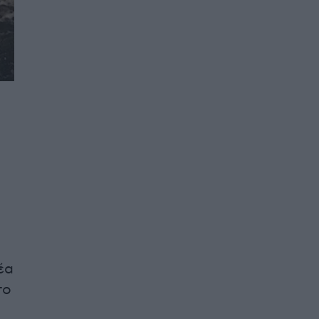
έα
το