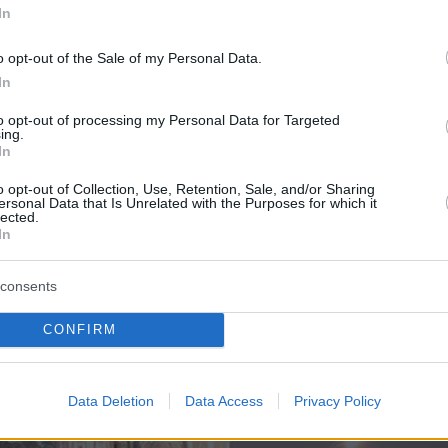
ί την πορεία όλων των απόρρητων αποστολώ
In
χώρες της Ευρασίας. Μια απο αυτές σύμφωνα
o opt-out of the Sale of my Personal Data.
λέχη και ανθρώπους από τον χώρο των
In
ρεσιών ήταν η επιχείρηση για την φυγάδευση
to opt-out of processing my Personal Data for Targeted
φ που έγινε αρχικά γνωστή από το CNN και
ing.
 Times τον Ιούνιο του 2017.
In
o opt-out of Collection, Use, Retention, Sale, and/or Sharing
ersonal Data that Is Unrelated with the Purposes for which it
lected.
In
consents
CONFIRM
Data Deletion
Data Access
Privacy Policy