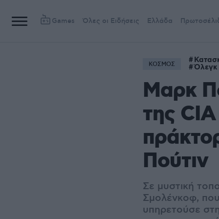
Games
Όλες οι Ειδήσεις
Ελλάδα
Πρωτοσέλι
Κατασ
ΚΟΣΜΟΣ
Όλεγκ
Μαρκ Π
της CI
πράκτορ
Πούτιν
Σε μυστική τοπο
Σμολένκοφ, που
υπηρετούσε στη