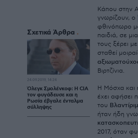
Κάπου στην Αμ
γνωρίζουν, ο
φθινόπωρο μα
Σχετικά Άρθρα
παιδιά, σε μι
τους ξέρει μ
σταθεί μοιρα
αξιωματούχο
Βιρτζίνια.
24.09.2019, 14:24
Η Μόσχα και η
Όλεγκ Σμολένκοφ: Η CIA
τον φυγάδευσε και η
έχει αφήσει 
Ρωσία έβγαλε ένταλμα
του
Βλαντίρι
σύλληψης
ήταν ήδη γνω
κατασκοπευτι
2017, όταν φ