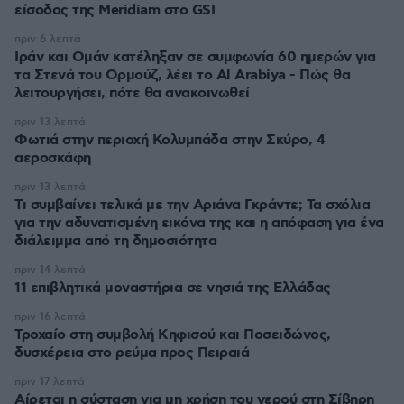
είσοδος της Meridiam στο GSI
πριν 6 λεπτά
Ιράν και Ομάν κατέληξαν σε συμφωνία 60 ημερών για
τα Στενά του Ορμούζ, λέει το Al Arabiya - Πώς θα
λειτουργήσει, πότε θα ανακοινωθεί
πριν 13 λεπτά
Φωτιά στην περιοχή Κολυμπάδα στην Σκύρο, 4
αεροσκάφη
πριν 13 λεπτά
Τι συμβαίνει τελικά με την Αριάνα Γκράντε; Τα σχόλια
για την αδυνατισμένη εικόνα της και η απόφαση για ένα
διάλειμμα από τη δημοσιότητα
πριν 14 λεπτά
11 επιβλητικά μοναστήρια σε νησιά της Ελλάδας
πριν 16 λεπτά
Τροχαίο στη συμβολή Κηφισού και Ποσειδώνος,
δυσχέρεια στο ρεύμα προς Πειραιά
πριν 17 λεπτά
Αίρεται η σύσταση για μη χρήση του νερού στη Σίβηρη