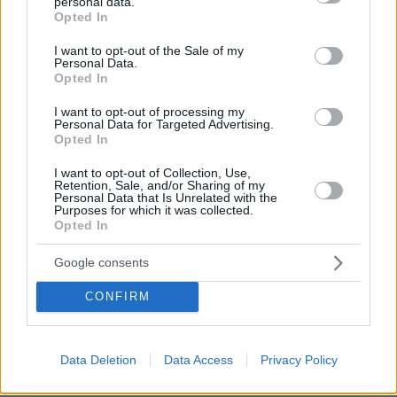
personal data.
grant or deny consent to Google and its third-party tags to
Opted In
use your data for below specified purposes in below Google
consent section.
I want to opt-out of the Sale of my
Personal Data.
Opted In
I want to opt-out of processing my
Personal Data for Targeted Advertising.
Opted In
I want to opt-out of Collection, Use,
Retention, Sale, and/or Sharing of my
Personal Data that Is Unrelated with the
Purposes for which it was collected.
Opted In
Google consents
CONFIRM
06.08.2026, 12:32
Η αποκαλυπτική κατάθεση της συζύγου του
Αφγανού: Πώς γνωρίσαμε τη Λίσα, γιατί
Data Deletion
Data Access
Privacy Policy
υποψιάστηκα ότι ήταν το πτώμα στη βαλίτσα