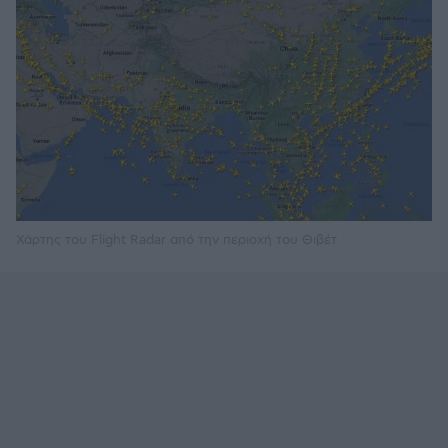
Χάρτης του Flight Radar από την περιοχή του Θιβέτ