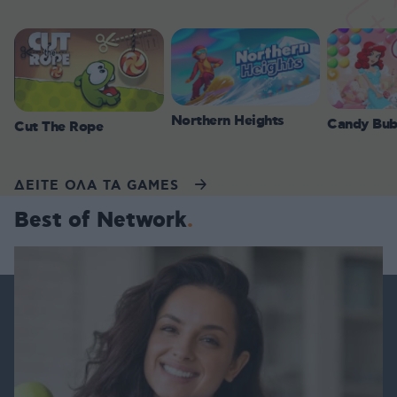
Northern Heights
Candy Bub
Cut The Rope
ΔΕΙΤΕ ΟΛΑ ΤΑ GAMES
Best of Network