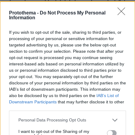
Χαλκιδικής, εντός των προβλεπόμενων ορίων τα
αποτελέσματα των ελέγχων
Protothema -
Do Not Process My Personal
Information
πριν 23 λεπτά
Βίκυ Καγιά: Στη Μύκονο με φλοράλ φόρεμα και την
κόρη της
If you wish to opt-out of the sale, sharing to third parties, or
processing of your personal or sensitive information for
πριν 33 λεπτά
targeted advertising by us, please use the below opt-out
Πλαστική μεμβράνη: 7 λάθη που όλοι κάνουμε στην
section to confirm your selection. Please note that after your
κουζίνα
opt-out request is processed you may continue seeing
interest-based ads based on personal information utilized by
us or personal information disclosed to third parties prior to
ΔΕΙΤΕ ΟΛΕΣ ΤΙΣ ΕΙΔΗΣΕΙΣ
your opt-out. You may separately opt-out of the further
disclosure of your personal information by third parties on the
IAB’s list of downstream participants. This information may
also be disclosed by us to third parties on the
IAB’s List of
ΤΑ ΠΙΟ ΔΗΜΟΦΙΛΗ
Downstream Participants
that may further disclose it to other
third parties.
Please note that this website/app uses one or more Google
Personal Data Processing Opt Outs
services and may gather and store information including but
not limited to your visit or usage behaviour. You may click to
I want to opt-out of the Sharing of my