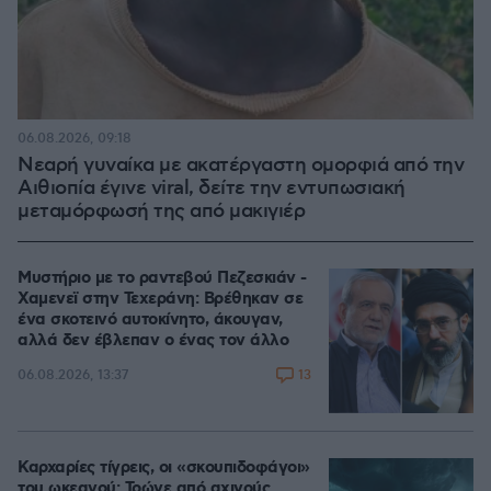
06.08.2026, 09:18
Νεαρή γυναίκα με ακατέργαστη ομορφιά από την
Αιθιοπία έγινε viral, δείτε την εντυπωσιακή
μεταμόρφωσή της από μακιγιέρ
Μυστήριο με το ραντεβού Πεζεσκιάν -
Χαμενεϊ στην Τεχεράνη: Βρέθηκαν σε
ένα σκοτεινό αυτοκίνητο, άκουγαν,
αλλά δεν έβλεπαν ο ένας τον άλλο
13
06.08.2026, 13:37
Καρχαρίες τίγρεις, οι «σκουπιδοφάγοι»
του ωκεανού: Τρώνε από αχινούς