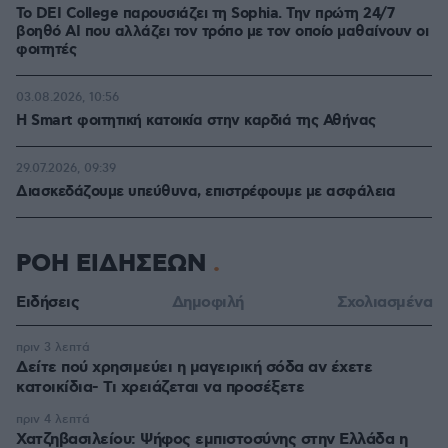
Το DEI College παρουσιάζει τη Sophia. Την πρώτη 24/7
βοηθό AI που αλλάζει τον τρόπο με τον οποίο μαθαίνουν οι
φοιτητές
03.08.2026, 10:56
Η Smart φοιτητική κατοικία στην καρδιά της Αθήνας
29.07.2026, 09:39
Διασκεδάζουμε υπεύθυνα, επιστρέφουμε με ασφάλεια
ΡΟΗ ΕΙΔΗΣΕΩΝ
Ειδήσεις
Δημοφιλή
Σχολιασμένα
πριν 3 λεπτά
Δείτε πού χρησιμεύει η μαγειρική σόδα αν έχετε
κατοικίδια- Τι χρειάζεται να προσέξετε
πριν 4 λεπτά
Χατζηβασιλείου: Ψήφος εμπιστοσύνης στην Ελλάδα η