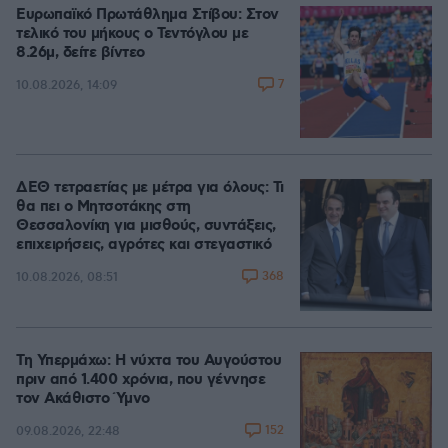
Ευρωπαϊκό Πρωτάθλημα Στίβου: Στον
τελικό του μήκους ο Τεντόγλου με
8.26μ, δείτε βίντεο
7
10.08.2026, 14:09
ΔΕΘ τετραετίας με μέτρα για όλους: Τι
θα πει ο Μητσοτάκης στη
Θεσσαλονίκη για μισθούς, συντάξεις,
επιχειρήσεις, αγρότες και στεγαστικό
368
10.08.2026, 08:51
Τη Υπερμάχω: Η νύχτα του Αυγούστου
πριν από 1.400 χρόνια, που γέννησε
τον Ακάθιστο Ύμνο
152
09.08.2026, 22:48