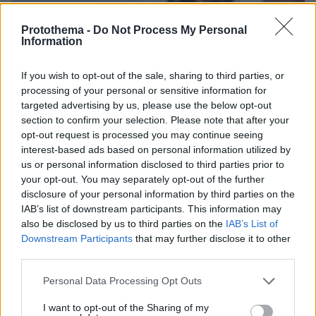
Protothema -
Do Not Process My Personal
Information
If you wish to opt-out of the sale, sharing to third parties, or
processing of your personal or sensitive information for
targeted advertising by us, please use the below opt-out
section to confirm your selection. Please note that after your
opt-out request is processed you may continue seeing
interest-based ads based on personal information utilized by
us or personal information disclosed to third parties prior to
your opt-out. You may separately opt-out of the further
disclosure of your personal information by third parties on the
IAB’s list of downstream participants. This information may
also be disclosed by us to third parties on the
IAB’s List of
06.08.2026, 10:52
Downstream Participants
that may further disclose it to other
Από μαθητής, φοιτητής σε άλλη πόλη!
third parties.
Please note that this website/app uses one or more Google
Personal Data Processing Opt Outs
05.08.2026, 08:38
services and may gather and store information including but
H Kaizen Gaming στο Παγκόσμιο Kύπελλο: Μία
not limited to your visit or usage behaviour. You may click to
I want to opt-out of the Sharing of my
διοργάνωση, δώδεκα πόλεις, χιλιάδες κοινές στιγμές