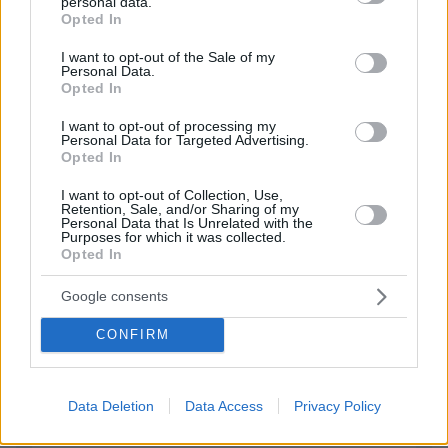
personal data.
grant or deny consent to Google and its third-party tags to
Opted In
use your data for below specified purposes in below Google
04.08.2026, 11:20
consent section.
I want to opt-out of the Sale of my
Πώς μια απλή ιδέα εξελίχθηκε σε κορυφαίο θεσμό
Personal Data.
ρομποτικής στην Ελλάδα
Opted In
I want to opt-out of processing my
ΣΧΟΛΙΑ
Personal Data for Targeted Advertising.
Opted In
ΠΡΟΣΘΗΚΗ ΣΧΟΛΙΟΥ
I want to opt-out of Collection, Use,
Retention, Sale, and/or Sharing of my
Personal Data that Is Unrelated with the
ΠΡΟΣΘΗΚΗ ΣΧΟΛΙΟΥ
Purposes for which it was collected.
Opted In
ΌΝΟΜΑ *
Google consents
CONFIRM
EMAIL
Data Deletion
Data Access
Privacy Policy