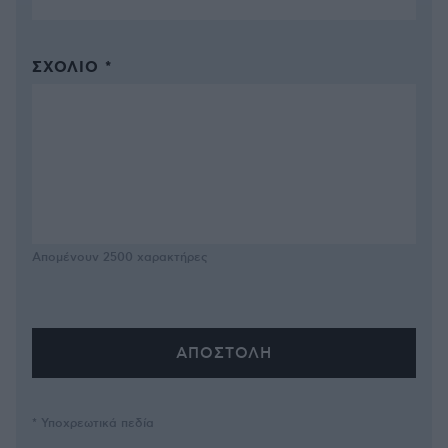
ΣΧΌΛΙΟ *
Απομένουν
2500
χαρακτήρες
* Υποχρεωτικά πεδία