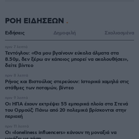
ΡΟΗ ΕΙΔΗΣΕΩΝ
Ειδήσεις
Δημοφιλή
Σχολιασμένα
πριν 7 λεπτά
Τεντόγλου: «Θα μου βγαίνουν εύκολα άλματα στα
8.50μ, δεν ξέρω αν κάποιος μπορεί να ακολουθήσει»,
δείτε βίντεο
πριν 8 λεπτά
Ρήνος και Βιστούλας στερεύουν: Ιστορικά χαμηλά στις
στάθμες των ποταμών, βίντεο
πριν 9 λεπτά
Οι ΗΠΑ έχουν εκτρέψει 55 εμπορικά πλοία στα Στενά
του Ορμούζ: Πάνω από 20 πολεμικά βρίσκονται στην
περιοχή
πριν 11 λεπτά
Οι «loneliness influencers» κάνουν τη μοναξιά να
μοιάζει με τάση