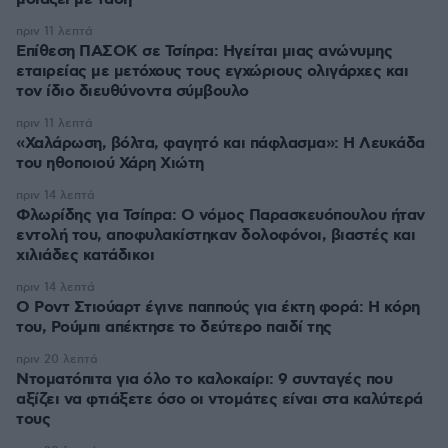
πριν 11 λεπτά
Επίθεση ΠΑΣΟΚ σε Τσίπρα: Ηγείται μιας ανώνυμης
εταιρείας με μετόχους τους εγχώριους ολιγάρχες και
τον ίδιο διευθύνοντα σύμβουλο
πριν 11 λεπτά
«Χαλάρωση, βόλτα, φαγητό και πάφλασμα»: Η Λευκάδα
του ηθοποιού Χάρη Χιώτη
πριν 14 λεπτά
Φλωρίδης για Τσίπρα: Ο νόμος Παρασκευόπουλου ήταν
εντολή του, αποφυλακίστηκαν δολοφόνοι, βιαστές και
χιλιάδες κατάδικοι
πριν 14 λεπτά
Ο Ροντ Στιούαρτ έγινε παππούς για έκτη φορά: Η κόρη
του, Ρούμπι απέκτησε το δεύτερο παιδί της
πριν 20 λεπτά
Ντοματόπιτα για όλο το καλοκαίρι: 9 συνταγές που
αξίζει να φτιάξετε όσο οι ντομάτες είναι στα καλύτερά
τους