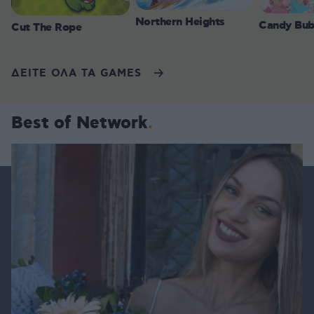
Northern Heights
Candy Bub
Cut The Rope
ΔΕΙΤΕ ΟΛΑ ΤΑ GAMES
Best of Network