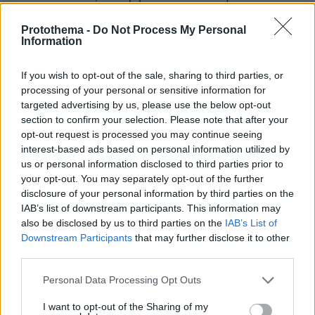
μέλη μιας οικογένειες να μπορούν να καθίσουν
Protothema -
Do Not Process My Personal
μαζί, ενώ θα πρέπει να διαχωρίζονται οι
Information
μεμονωμένοι επιβάτες.
If you wish to opt-out of the sale, sharing to third parties, or
* Στα μικρά λεωφορεία (mini-bus), δεν θα
processing of your personal or sensitive information for
πρέπει να επιτρέπεται στους επιβάτες να
targeted advertising by us, please use the below opt-out
section to confirm your selection. Please note that after your
κάθονται δίπλα στον οδηγό εκτός κι να είναι
opt-out request is processed you may continue seeing
δυνατός ο φυσικός διαχωρισμός τους απ'
interest-based ads based on personal information utilized by
αυτόν.
us or personal information disclosed to third parties prior to
your opt-out. You may separately opt-out of the further
disclosure of your personal information by third parties on the
* Εάν είναι δυνατόν, οι επιβάτες θα πρέπει να
IAB’s list of downstream participants. This information may
διαχειρίζονται μόνοι τους τις αποσκευές τους.
also be disclosed by us to third parties on the
IAB’s List of
Downstream Participants
that may further disclose it to other
ΣΙΔΗΡΟΔΡΟΜΟΣ
third parties.
Please note that this website/app uses one or more Google
Personal Data Processing Opt Outs
* Η συχνότητα των δρομολογίων των τρένων
services and may gather and store information including but
και η χωρητικότητα των συρμών θα πρέπει να
not limited to your visit or usage behaviour. You may click to
I want to opt-out of the Sharing of my