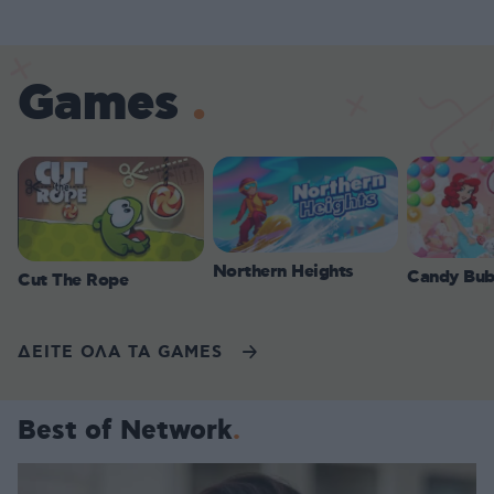
Games
Northern Heights
Candy Bub
Cut The Rope
ΔΕΙΤΕ ΟΛΑ ΤΑ GAMES
Best of Network