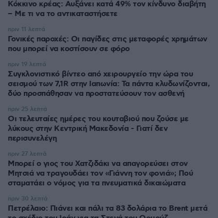
Κόκκινο κρέας: Αυξάνει κατά 49% τον κίνδυνο διαβήτη
– Με τι να το αντικαταστήσετε
πριν 11 λεπτά
Γονικές παροχές: Οι παγίδες στις μεταφορές χρημάτων
που μπορεί να κοστίσουν σε φόρο
πριν 19 λεπτά
Συγκλονιστικό βίντεο από χειρουργείο την ώρα του
σεισμού των 7,1R στην Ιαπωνία: Τα πάντα κλυδωνίζονται,
δύο προσπάθησαν να προστατεύσουν τον ασθενή
πριν 25 λεπτά
Οι τελευταίες ημέρες του κουταβιού που ζούσε με
λύκους στην Κεντρική Μακεδονία - Γιατί δεν
περισυνελέγη
πριν 27 λεπτά
Μπορεί ο γιος του Χατζιδάκι να απαγορεύσει στον
Μητσιά να τραγουδάει τον «Γιάννη τον φονιά»; Πού
σταματάει ο νόμος για τα πνευματικά δικαιώματα
πριν 30 λεπτά
Πετρέλαιο: Πιάνει και πάλι τα 83 δολάρια το Brent μετά