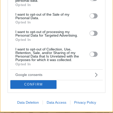
υιοθέτησαν τον Αφγανό στη Λέσβο - Η αρχική
personal data.
grant or deny consent to Google and its third-party tags to
εκδοχή για το φονικό στην Κυψέλη και η σιωπή
Opted In
use your data for below specified purposes in below Google
στην απολογία
consent section.
I want to opt-out of the Sale of my
Personal Data.
Opted In
I want to opt-out of processing my
Personal Data for Targeted Advertising.
Opted In
I want to opt-out of Collection, Use,
Retention, Sale, and/or Sharing of my
Personal Data that Is Unrelated with the
Purposes for which it was collected.
Opted In
Google consents
CONFIRM
Data Deletion
Data Access
Privacy Policy