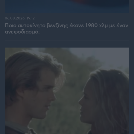
06.08.2026, 19:12
Ποιο αυτοκίνητο βενζίνης έκανε 1.980 χλμ με έναν
ανεφοδιασμό;