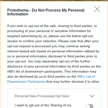
Protothema -
Do Not Process My Personal
Information
If you wish to opt-out of the sale, sharing to third parties, or
processing of your personal or sensitive information for
targeted advertising by us, please use the below opt-out
section to confirm your selection. Please note that after your
opt-out request is processed you may continue seeing
interest-based ads based on personal information utilized by
us or personal information disclosed to third parties prior to
your opt-out. You may separately opt-out of the further
disclosure of your personal information by third parties on the
IAB’s list of downstream participants. This information may
also be disclosed by us to third parties on the
IAB’s List of
Downstream Participants
that may further disclose it to other
third parties.
Please note that this website/app uses one or more Google
Personal Data Processing Opt Outs
πριν μία ώρα
services and may gather and store information including but
«Δεν το πιστεύουμε», λένε οι Αμερικανοί που
not limited to your visit or usage behaviour. You may click to
I want to opt-out of the Sharing of my