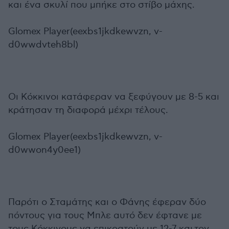
και ένα σκυλί που μπήκε στο στίβο μάχης.
Glomex Player(eexbs1jkdkewvzn, v-
d0wwdvteh8bl)
Οι Κόκκινοι κατάφεραν να ξεφύγουν με 8-5 και
κράτησαν τη διαφορά μέχρι τέλους.
Glomex Player(eexbs1jkdkewvzn, v-
d0wwon4y0ee1)
Παρότι ο Σταμάτης και ο Φάνης έφεραν δύο
πόντους για τους Μπλε αυτό δεν έφτανε με
τους Κόκκινους να επικρατούν με 12-7 και τον