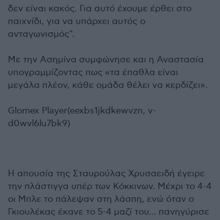
δεν είναι κακός. Για αυτό έχουμε έρθει στο
παιχνίδι, για να υπάρχει αυτός ο
ανταγωνισμός".
Με την Ασημίνα συμφώνησε και η Αναστασία
υπογραμμίζοντας πως «τα έπαθλα είναι
μεγάλα πλέον, κάθε ομάδα θέλει να κερδίζει».
Glomex Player(eexbs1jkdkewvzn, v-
d0wvl6lu7bk9)
Η απουσία της Σταυρούλας Χρυσαειδή έγειρε
την πλάστιγγα υπέρ των Κόκκινων. Μέχρι το 4-4
οι Μπλε το πάλεψαν στη λάσπη, ενώ όταν ο
Γκιουλέκας έκανε το 5-4 μαζί του... πανηγύρισε