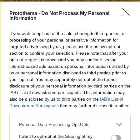
περισσότερες ψήφους και να... κάθεται δίπλα
στον Γιώργο Παπαχαραλάμπους.
Protothema -
Do Not Process My Personal
Information
Glomex Player(eexbs1jkdkewvzn, v-
d0wy3locmphd)
If you wish to opt-out of the sale, sharing to third parties, or
processing of your personal or sensitive information for
targeted advertising by us, please use the below opt-out
section to confirm your selection. Please note that after your
opt-out request is processed you may continue seeing
«Ήταν αναμενόμενο το αποτέλεσμα, θα ήταν
interest-based ads based on personal information utilized by
άδικο για κάποιον άλλον να βγει υποψήφιος.
us or personal information disclosed to third parties prior to
your opt-out. You may separately opt-out of the further
Κάθε εβδομάδα θα είμαστε τα ίδια άτομα στη
disclosure of your personal information by third parties on the
μονομαχία μέχρι να φύγουμε, οπότε είναι μια
IAB’s list of downstream participants. This information may
συνήθεια και αυτό», δήλωσε ο Θοδωρής
also be disclosed by us to third parties on the
IAB’s List of
σημειώνοντας πως η πρόκληση του
Downstream Participants
that may further disclose it to other
third parties.
Παπαχαραλάμπους να βρεθούν αντίπαλοι στη
μονομαχία έγινε αποδεκτή.
Please note that this website/app uses one or more Google
Personal Data Processing Opt Outs
services and may gather and store information including but
not limited to your visit or usage behaviour. You may click to
I want to opt-out of the Sharing of my
Glomex Player(eexbs1jkdkewvzn, v-