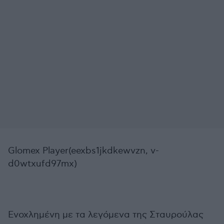
Glomex Player(eexbs1jkdkewvzn, v-
d0wtxufd97mx)
Ενοχλημένη με τα λεγόμενα της Σταυρούλας