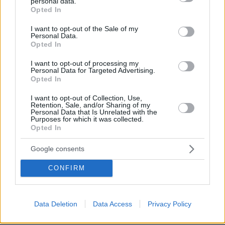
personal data.
grant or deny consent to Google and its third-party tags to
d0wy5rfvbusp)
Opted In
use your data for below specified purposes in below Google
consent section.
I want to opt-out of the Sale of my
Personal Data.
Opted In
I want to opt-out of processing my
Personal Data for Targeted Advertising.
Opted In
I want to opt-out of Collection, Use,
Ειδήσεις σήμερα:
Retention, Sale, and/or Sharing of my
Personal Data that Is Unrelated with the
Purposes for which it was collected.
Ο πόλεμος για τα πατίνια ξανάρχισε με σφήνες
Opted In
120 χλμ./ώρα, κυκλοφοριακή αναρχία,
Google consents
ατυχήματα και κλοπές
CONFIRM
BBC για Temu: Εθιστικό σαν ζάχαρη - Πώς...
γλυκάθηκαν οι καταναλωτές από την
πλατφόρμα με τις απίστευτα χαμηλές τιμές
Data Deletion
Data Access
Privacy Policy