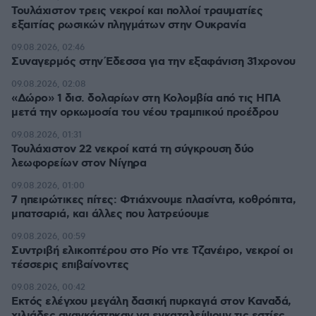
Τουλάχιστον τρεις νεκροί και πολλοί τραυματίες
εξαιτίας ρωσικών πληγμάτων στην Ουκρανία
09.08.2026, 02:46
Συναγερμός στην Έδεσσα για την εξαφάνιση 31χρονου
09.08.2026, 02:08
«Δώρο» 1 δισ. δολαρίων στη Κολομβία από τις ΗΠΑ
μετά την ορκωμοσία του νέου τραμπικού προέδρου
09.08.2026, 01:31
Τουλάχιστον 22 νεκροί κατά τη σύγκρουση δύο
λεωφορείων στον Νίγηρα
09.08.2026, 01:00
7 ηπειρώτικες πίτες: Φτιάχνουμε πλασίντα, κοθρόπιτα,
μπατσαριά, και άλλες που λατρεύουμε
09.08.2026, 00:59
Συντριβή ελικοπτέρου στο Ρίο ντε Τζανέιρο, νεκροί οι
τέσσερις επιβαίνοντες
09.08.2026, 00:42
Εκτός ελέγχου μεγάλη δασική πυρκαγιά στον Καναδά,
χιλιάδες αναγκάστηκαν να εγκαταλείψουν τις εστίες