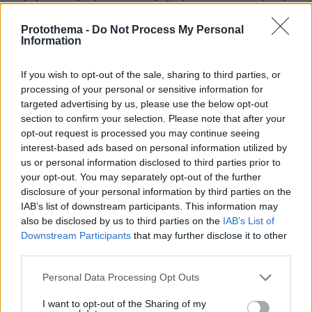
και γκριλ
Protothema -
Do Not Process My Personal
πριν 25 λεπτά
Information
Οι άνθρωποι που χρησιμοποιούν αυτές τις φράσεις
κερδίζουν αμέσως τη συμπάθεια των άλλων
If you wish to opt-out of the sale, sharing to third parties, or
πριν 36 λεπτά
processing of your personal or sensitive information for
Φωτιά σε χαμηλή βλάστηση στη Σίνδο, σηκώθηκε ένα
targeted advertising by us, please use the below opt-out
ελικόπτερο
section to confirm your selection. Please note that after your
πριν 37 λεπτά
opt-out request is processed you may continue seeing
24 ώρες στη Λιουμπλιάνα
interest-based ads based on personal information utilized by
us or personal information disclosed to third parties prior to
πριν 39 λεπτά
your opt-out. You may separately opt-out of the further
Ασημένιο για Γιώργο Χιώτη και Απόστολο Σταύρο
disclosure of your personal information by third parties on the
Αλεξίου στο Παγκόσμιο Πρωτάθλημα Κωπηλασίας
IAB’s list of downstream participants. This information may
Εφήβων-Νεανίδων στη Βουλγαρία, δείτε βίντεο
also be disclosed by us to third parties on the
IAB’s List of
Downstream Participants
that may further disclose it to other
ΔΕΙΤΕ ΟΛΕΣ ΤΙΣ ΕΙΔΗΣΕΙΣ
third parties.
Please note that this website/app uses one or more Google
Personal Data Processing Opt Outs
services and may gather and store information including but
not limited to your visit or usage behaviour. You may click to
I want to opt-out of the Sharing of my