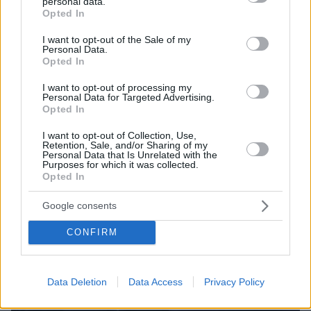
ΤΑ ΠΙΟ ΔΗΜΟΦΙΛΗ
personal data.
grant or deny consent to Google and its third-party tags to
Opted In
use your data for below specified purposes in below Google
consent section.
I want to opt-out of the Sale of my
Personal Data.
Opted In
I want to opt-out of processing my
Personal Data for Targeted Advertising.
Opted In
I want to opt-out of Collection, Use,
Retention, Sale, and/or Sharing of my
Personal Data that Is Unrelated with the
Purposes for which it was collected.
Opted In
Google consents
CONFIRM
Data Deletion
Data Access
Privacy Policy