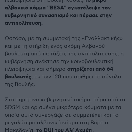
το μικρό
πλειοψηφία στη Βουλή, καθώς
αλβανικό κόμμα "BESA" εγκατέλειψε τον
κυβερνητικό συνασπισμό και πέρασε στην
αντιπολίτευση.
Ωστόσο, με τη συμμετοχή της «Εναλλακτικής»
και με τη στήριξη ενός ακόμη Αλβανού
βουλευτή από τις τάξεις της αντιπολίτευσης, η
κυβέρνηση ανέκτησε την κοινοβουλευτική
στηρίζεται από 64
πλειοψηφία και σήμερα
βουλευτές
, εκ των 120 που αριθμεί το σύνολο
της Βουλής.
Στο σημερινό κυβερνητικό σχήμα, πέρα από το
SDSM και ορισμένα μικρότερα κόμματα με τα
οποία αυτό συνεργάζεται, συμμετέχει και το
μεγαλύτερο αλβανικό κόμμα στη Βόρεια
το DUI του Αλί Αχμέτ
Μακεδονία,
ι.