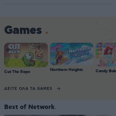
Games
Northern Heights
Candy Bub
Cut The Rope
ΔΕΙΤΕ ΟΛΑ ΤΑ GAMES
Best of Network