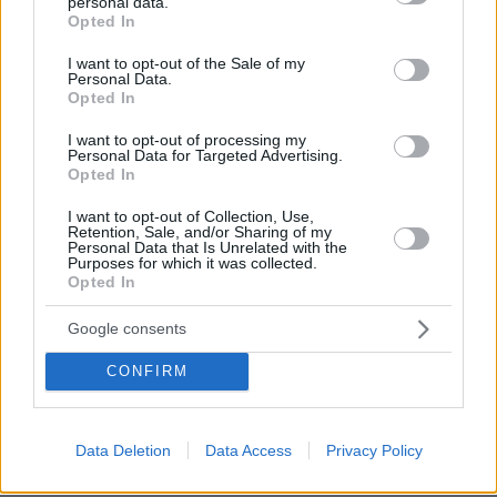
personal data.
grant or deny consent to Google and its third-party tags to
Opted In
use your data for below specified purposes in below Google
consent section.
I want to opt-out of the Sale of my
Personal Data.
Opted In
I want to opt-out of processing my
Personal Data for Targeted Advertising.
Opted In
I want to opt-out of Collection, Use,
Retention, Sale, and/or Sharing of my
Personal Data that Is Unrelated with the
Purposes for which it was collected.
Opted In
Google consents
CONFIRM
Data Deletion
Data Access
Privacy Policy
17.09.2025, 22:22