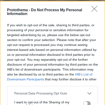
Protothema -
Do Not Process My Personal
Information
If you wish to opt-out of the sale, sharing to third parties, or
processing of your personal or sensitive information for
targeted advertising by us, please use the below opt-out
section to confirm your selection. Please note that after your
opt-out request is processed you may continue seeing
interest-based ads based on personal information utilized by
us or personal information disclosed to third parties prior to
your opt-out. You may separately opt-out of the further
disclosure of your personal information by third parties on the
10.10.2025, 19:40
IAB’s list of downstream participants. This information may
Χρόνιος πόνος: Το χαρακτηριστικό της προσωπικότητας
also be disclosed by us to third parties on the
IAB’s List of
που τον τροφοδοτεί – Η τακτική που ανακουφίζει
Downstream Participants
that may further disclose it to other
Τι κοινό έχουν η τελειομανία, η αυστηρή αυτοκριτική
third parties.
και ο χρόνιος πόνος; Σύμφωνα με πρόσφατη έρευνα,
Please note that this website/app uses one or more Google
ο δεσμός τους είναι πιο στενός από όσο νομίζουμε
Personal Data Processing Opt Outs
services and may gather and store information including but
not limited to your visit or usage behaviour. You may click to
I want to opt-out of the Sharing of my