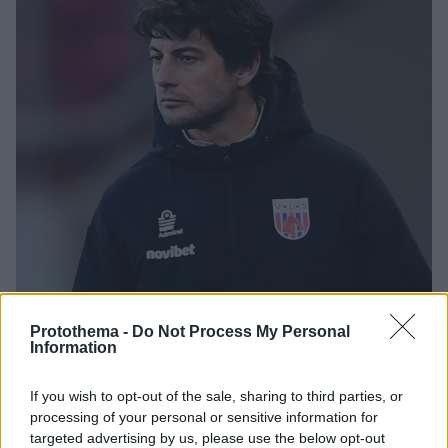
Protothema -
Do Not Process My Personal
Information
If you wish to opt-out of the sale, sharing to third parties, or
3
08.02.2026, 16:42
processing of your personal or sensitive information for
Τέλος ο Φεράντο από τον Βόλο
targeted advertising by us, please use the below opt-out