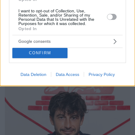
I want to opt-out of Collection, Use,
Retention, Sale, and/or Sharing of my
Personal Data that Is Unrelated with the
Purposes for which it was collected.
4
01.11.2025, 20:28
Opted In
Φεράντο: Είχαμε προβλήματα την τελευταία εβδομάδα,
είμαστε χαρούμενοι για τη νίκη επί του Παναθηναϊκού -
Google consents
Βίντεο
CONFIRM
Ο Βόλος κέρδισε τον Παναθηναϊκό και παρέμεινε
στην 4η θέση
Data Deletion
Data Access
Privacy Policy