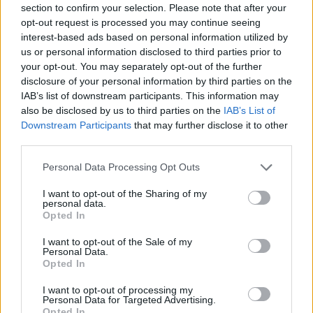
Ο Βόλος ανακοίνωσε την κοινή συναινέσει λύση της
section to confirm your selection. Please note that after your
συνεργασίας της με τον Ισπανό τεχνικό, Χουάν
opt-out request is processed you may continue seeing
Φεράντο
interest-based ads based on personal information utilized by
us or personal information disclosed to third parties prior to
your opt-out. You may separately opt-out of the further
disclosure of your personal information by third parties on the
IAB’s list of downstream participants. This information may
also be disclosed by us to third parties on the
IAB’s List of
Downstream Participants
that may further disclose it to other
third parties.
Please note that this website/app uses one or more Google
Personal Data Processing Opt Outs
services and may gather and store information including but
not limited to your visit or usage behaviour. You may click to
I want to opt-out of the Sharing of my
personal data.
grant or deny consent to Google and its third-party tags to
Opted In
use your data for below specified purposes in below Google
consent section.
I want to opt-out of the Sale of my
Personal Data.
Opted In
I want to opt-out of processing my
Personal Data for Targeted Advertising.
Opted In