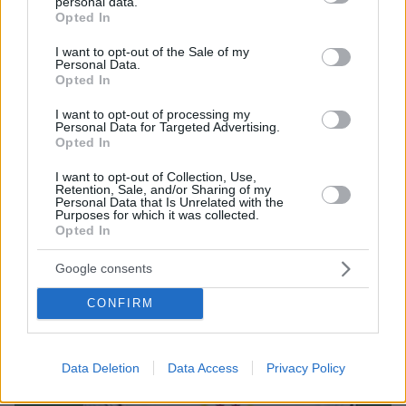
personal data.
Η Βραζιλία δεν μπόρεσε να ξεκινήσει με νίκη τις
grant or deny consent to Google and its third-party tags to
Opted In
υποχρεώσεις της μένοντας στο 0-0 με την Κόστα
use your data for below specified purposes in below Google
Ρίκα ενώ η Κολομβία κέρδισε με 2-1 την Παραγουάη
consent section.
I want to opt-out of the Sale of my
και ανέβηκε στην κορυφή του ομίλου
Personal Data.
Opted In
I want to opt-out of processing my
Personal Data for Targeted Advertising.
Opted In
I want to opt-out of Collection, Use,
Retention, Sale, and/or Sharing of my
Personal Data that Is Unrelated with the
Purposes for which it was collected.
Opted In
Google consents
CONFIRM
Data Deletion
Data Access
Privacy Policy