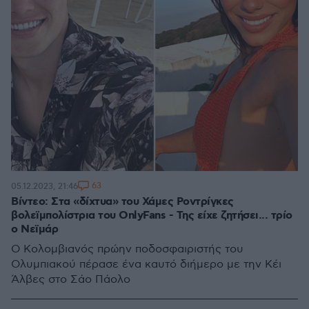
63
05.12.2023, 21:46
Βίντεο: Στα «δίχτυα» του Χάμες Ροντρίγκες
βολεϊμπολίστρια του OnlyFans - Της είχε ζητήσει... τρίο
ο Νεϊμάρ
Ο Κολομβιανός πρώην ποδοσφαιριστής του
Ολυμπιακού πέρασε ένα καυτό διήμερο με την Κέι
Άλβες στο Σάο Πάολο