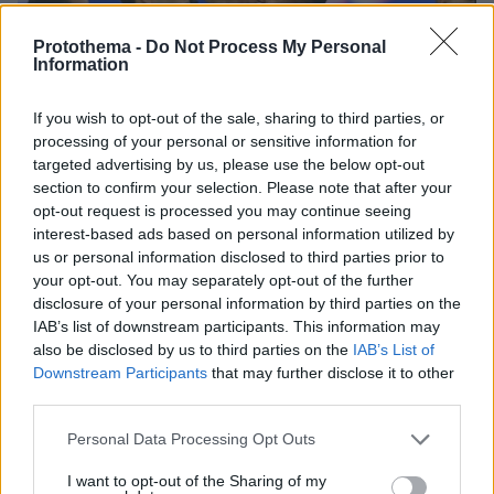
Protothema -
Do Not Process My Personal
Information
If you wish to opt-out of the sale, sharing to third parties, or
processing of your personal or sensitive information for
targeted advertising by us, please use the below opt-out
section to confirm your selection. Please note that after your
opt-out request is processed you may continue seeing
interest-based ads based on personal information utilized by
us or personal information disclosed to third parties prior to
your opt-out. You may separately opt-out of the further
disclosure of your personal information by third parties on the
IAB’s list of downstream participants. This information may
also be disclosed by us to third parties on the
IAB’s List of
Downstream Participants
that may further disclose it to other
third parties.
25.06.2024, 10:11
Copa America: Γκέλα με το «καλημέρα» για την
Please note that this website/app uses one or more Google
Personal Data Processing Opt Outs
Βραζιλία, νίκησε με δύο ασίστ του Χάμες η Κολομβία -
services and may gather and store information including but
Δείτε βίντεο
not limited to your visit or usage behaviour. You may click to
I want to opt-out of the Sharing of my