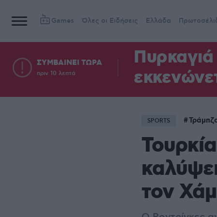
Games
Όλες οι Ειδήσεις
Ελλάδα
Πρωτοσέλι
Πυρκαγιά 
ΣΥΜΒΑΙΝΕΙ ΤΩΡΑ
εκκενώνετ
πριν 10 λεπτά
Τράμπζ
SPORTS
Τουρκία
καλύψει
τον Χάμ