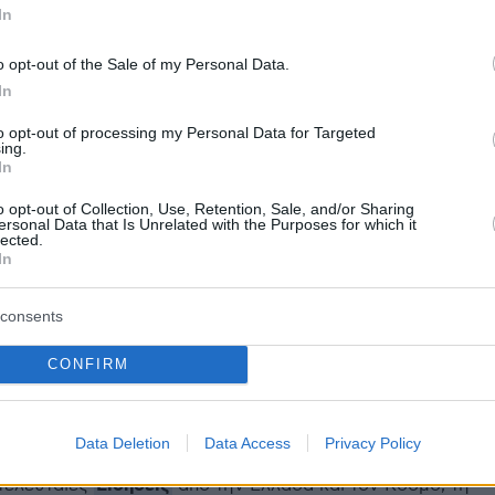
ήμερα:
In
o opt-out of the Sale of my Personal Data.
ο 24χρονος Ρομά που ξυλοκόπησε άγρια τον
In
 Μεγάρα
to opt-out of processing my Personal Data for Targeted
ing.
In
η της διαβολοβδομάδας των ΟΥΚ: Οι
, οι ανακρίσεις και η... Ρόζα - Δείτε βίντεο
o opt-out of Collection, Use, Retention, Sale, and/or Sharing
ersonal Data that Is Unrelated with the Purposes for which it
lected.
In
ά ξεκινά η συνεδρίαση των Σπετσών: Το
ίτα - Καρανίκα και οι επιθέσεις στα social
consents
CONFIRM
protothema.gr στο Google News
το
και μάθετε πρώτοι
εις
Data Deletion
Data Access
Privacy Policy
Ειδήσεις
 τελευταίες
από την Ελλάδα και τον Κόσμο, τη