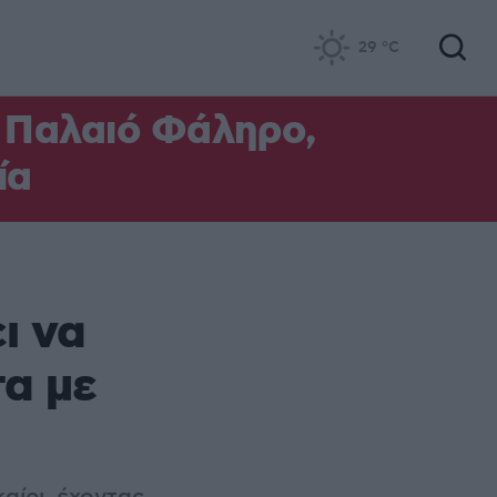
29
°C
ο Παλαιό Φάληρο,
ία
ι να
τα με