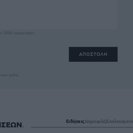
υν
2500
χαρακτήρες
τικά πεδία
Ειδήσεις
Δημοφιλή
Σχολιασμέν
ΗΣΕΩΝ