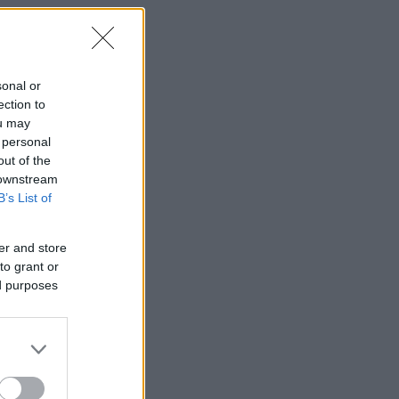
sonal or
ection to
ou may
 personal
out of the
 downstream
B’s List of
er and store
to grant or
ed purposes