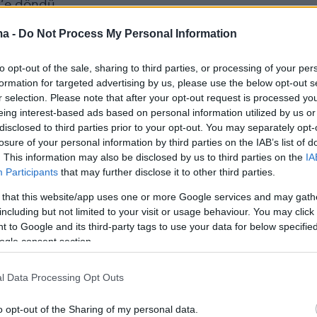
’e döndü.
ma -
Do Not Process My Personal Information
k
pic.twitter.com/bW6HGItDpV
to opt-out of the sale, sharing to third parties, or processing of your per
ik (@mackolik)
January 19, 2024
formation for targeted advertising by us, please use the below opt-out s
r selection. Please note that after your opt-out request is processed y
eing interest-based ads based on personal information utilized by us or
disclosed to third parties prior to your opt-out. You may separately opt-
losure of your personal information by third parties on the IAB’s list of
. This information may also be disclosed by us to third parties on the
IA
ες ανήκει στη Σάο Πάολο από το περασμένο
Participants
that may further disclose it to other third parties.
έχοντας υπογράψει συμβόλαιο έως το 2025 με
 that this website/app uses one or more Google services and may gath
νικη ομάδα.
including but not limited to your visit or usage behaviour. You may click 
 to Google and its third-party tags to use your data for below specifi
ogle consent section.
etta
l Data Processing Opt Outs
o opt-out of the Sharing of my personal data.