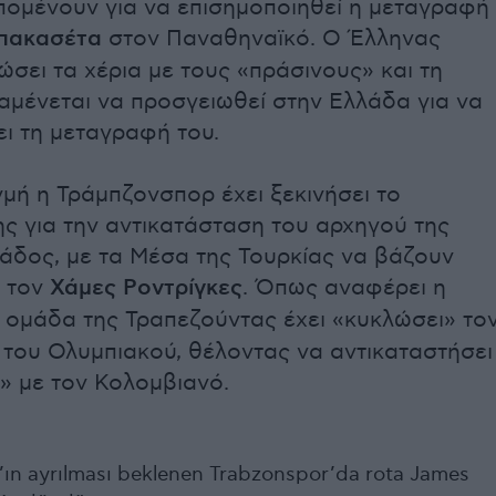
πομένουν για να επισημοποιηθεί η μεταγραφή
πακασέτα
στον Παναθηναϊκό. Ο Έλληνας
ώσει τα χέρια με τους «πράσινους» και τη
αμένεται να προσγειωθεί στην Ελλάδα για να
ι τη μεταγραφή του.
ιγμή η Τράμπζονσπορ έχει ξεκινήσει το
ς για την αντικατάσταση του αρχηγού της
άδος, με τα Μέσα της Τουρκίας να βάζουν
ο τον
Χάμες Ροντρίγκες
. Όπως αναφέρει η
η ομάδα της Τραπεζούντας έχει «κυκλώσει» το
 του Ολυμπιακού, θέλοντας να αντικαταστήσει
» με τον Κολομβιανό.
’ın ayrılması beklenen Trabzonspor’da rota James