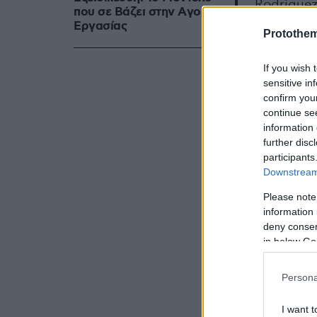
Rodriguez
που σε Bάζει στην Aγορά
Eργασίας
Protothe
📰 Fanati
If you wish 
— mackol
sensitive in
confirm you
continue se
information 
further disc
participants
Ο Ροντρίγκ
Downstream 
καλοκαίρι, 
Please note
τη βραζιλιά
information 
deny consent
in below Go
Πηγή:
Gazz
Persona
I want t