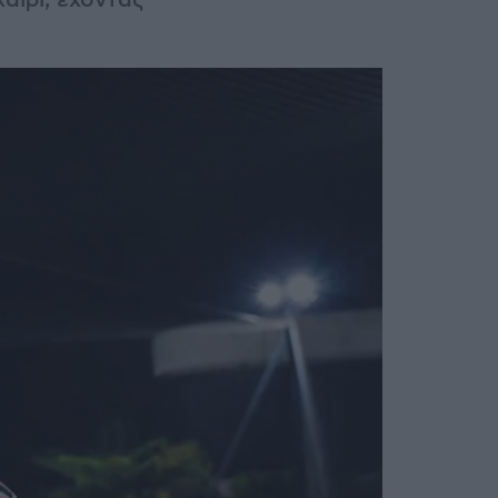
αίρι, έχοντας