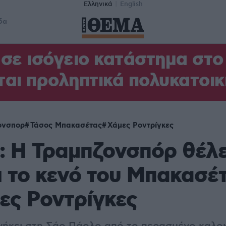
Ελληνικά
English
δα
σε ισόγειο κατάστημα στ
αι προληπτικά πολυκατοικ
ονσπορ
Τάσος Μπακασέτας
Χάμες Ροντρίγκες
: Η Τραμπζονσπόρ θέλε
 το κενό του Μπακασέ
ες Ροντρίγκες