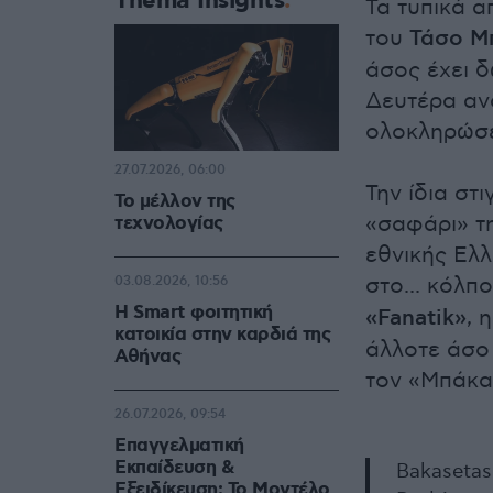
Thema Insights
Τα τυπικά α
του
Τάσο Μ
άσος έχει δ
Δευτέρα αν
ολοκληρώσε
27.07.2026, 06:00
Την ίδια στ
Το μέλλον της
«σαφάρι» τη
τεχνολογίας
εθνικής Ελλ
στο... κόλπ
03.08.2026, 10:56
Η Smart φοιτητική
«Fanatik»
, 
κατοικία στην καρδιά της
άλλοτε άσο
Αθήνας
τον «Μπάκα
26.07.2026, 09:54
Επαγγελματική
Εκπαίδευση &
Bakasetas
Εξειδίκευση: Το Mοντέλο