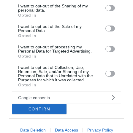
not limited to your visit or usage behaviour. You may click to
I want to opt-out of the Sharing of my
personal data.
grant or deny consent to Google and its third-party tags to
Opted In
use your data for below specified purposes in below Google
consent section.
I want to opt-out of the Sale of my
Personal Data.
Opted In
I want to opt-out of processing my
Personal Data for Targeted Advertising.
Opted In
I want to opt-out of Collection, Use,
Retention, Sale, and/or Sharing of my
07.05.2022, 19:30
Personal Data that Is Unrelated with the
Purposes for which it was collected.
Premier League, Τσέλσι - Γουλβς 2-2: Σοκ στη νέα εποχή
Opted In
στο 90+7' για τους «Μπλε» - Δείτε τα γκολ
Υπό το βλέμμα του διαφαινόμενου νέου ιδιοκτήτη
Google consents
της, Τοντ Μπέλι, η Τσέλσι υπέστη σοκ με τον Κόουντι
να ισοφαρίζει σε 2-2 στις καθυστερήσεις για την
CONFIRM
Γουλβς και να εντείνει τον προβληματισμό στις τάξεις
των «μπλε» μία εβδομάδα πριν το μεγάλο τελικό του
Κυπέλλου κόντρα στην Λίβερπουλ!
Data Deletion
Data Access
Privacy Policy