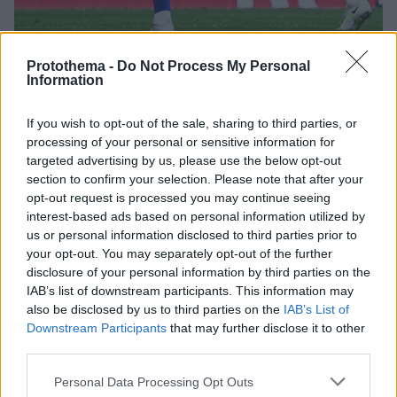
Protothema -
Do Not Process My Personal
12.05.2022, 16:38
Information
Η Τσέλσι θα διαφημίζει εταιρεία κρυπτονομισμάτων στη
φανέλα της
If you wish to opt-out of the sale, sharing to third parties, or
Από τη σεζόν 2022-23 στη φανέλα της Τσέλσι θα
processing of your personal or sensitive information for
διαφημίζεται εταιρεία κρυπτονομισμάτων - Η πρώτη
targeted advertising by us, please use the below opt-out
συμφωνία του συλλόγου στην μετά Αμπράμοβιτς
section to confirm your selection. Please note that after your
εποχή
opt-out request is processed you may continue seeing
interest-based ads based on personal information utilized by
us or personal information disclosed to third parties prior to
your opt-out. You may separately opt-out of the further
disclosure of your personal information by third parties on the
IAB’s list of downstream participants. This information may
also be disclosed by us to third parties on the
IAB’s List of
Downstream Participants
that may further disclose it to other
third parties.
Please note that this website/app uses one or more Google
Personal Data Processing Opt Outs
services and may gather and store information including but