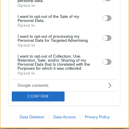
personal data.
grant or deny consent to Google and its third-party tags to
Opted In
use your data for below specified purposes in below Google
consent section.
I want to opt-out of the Sale of my
Personal Data.
Opted In
1
17.06.2023, 10:58
Μαρία Κορινθίου: Ενοχλημένη η παρουσιάστρια - «Έχω
I want to opt-out of processing my
Personal Data for Targeted Advertising.
χάσει την υπομονή μου με το "Πρωινό"»
Opted In
«Κάποιοι δεν κάνουν υπομονή να τελειώσει η
I want to opt-out of Collection, Use,
εκπομπή κι αφού δεν κάνουν υπομονή, δεν κάνω κι
Retention, Sale, and/or Sharing of my
εγώ» δήλωσε
Personal Data that Is Unrelated with the
Purposes for which it was collected.
Opted In
Google consents
CONFIRM
Data Deletion
Data Access
Privacy Policy