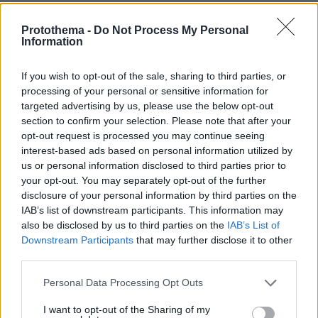
- Η ανακοίνωση του ΑΝΤ1
«Έχω χάσει την υπομονή μου» δήλωσε το
Protothema -
Do Not Process My Personal
Information
Σαββατοκύριακο η ηθοποιός - Δείτε το βίντεο
If you wish to opt-out of the sale, sharing to third parties, or
processing of your personal or sensitive information for
targeted advertising by us, please use the below opt-out
section to confirm your selection. Please note that after your
opt-out request is processed you may continue seeing
interest-based ads based on personal information utilized by
us or personal information disclosed to third parties prior to
your opt-out. You may separately opt-out of the further
disclosure of your personal information by third parties on the
IAB’s list of downstream participants. This information may
also be disclosed by us to third parties on the
IAB’s List of
Downstream Participants
that may further disclose it to other
third parties.
Please note that this website/app uses one or more Google
Personal Data Processing Opt Outs
services and may gather and store information including but
not limited to your visit or usage behaviour. You may click to
I want to opt-out of the Sharing of my