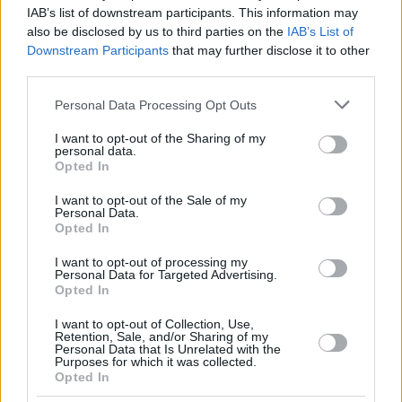
IAB’s list of downstream participants. This information may
also be disclosed by us to third parties on the
IAB’s List of
Downstream Participants
that may further disclose it to other
third parties.
Please note that this website/app uses one or more Google
Personal Data Processing Opt Outs
services and may gather and store information including but
not limited to your visit or usage behaviour. You may click to
I want to opt-out of the Sharing of my
personal data.
grant or deny consent to Google and its third-party tags to
Opted In
use your data for below specified purposes in below Google
consent section.
I want to opt-out of the Sale of my
Personal Data.
Opted In
I want to opt-out of processing my
Personal Data for Targeted Advertising.
Opted In
I want to opt-out of Collection, Use,
Retention, Sale, and/or Sharing of my
Personal Data that Is Unrelated with the
Purposes for which it was collected.
Opted In