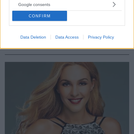
Google consents
12
30.11.2019, 11:03
H Ελεονώρα Ζουγανέλη ξέσπασε σε δάκρυα στον αέρα
CONFIRM
του The Voice
«Κλαίω γιατί με έχει συγκινήσει η στάση και των δύο
παιδιών» είπε η coach του μουσικού talent show του
Data Deletion
Data Access
Privacy Policy
ΣΚΑΪ, πριν καταλήξει ποιον από του δύο
διαγωνιζόμενους θα έχει στην ομάδα της