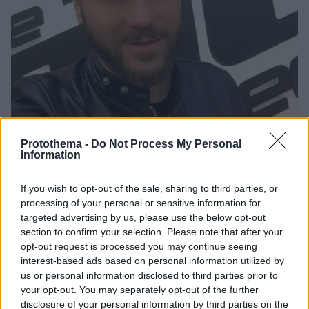
Protothema -
Do Not Process My Personal
Information
If you wish to opt-out of the sale, sharing to third parties, or
3
08.04.2020, 19:30
processing of your personal or sensitive information for
Κωνσταντίνος Κωτσαδάμ: Επέστρεψε ο Έλληνας
targeted advertising by us, please use the below opt-out
ηθοποιός που είχε αποκλειστεί στην Αυστραλία λόγω
section to confirm your selection. Please note that after your
κορωνοϊού
opt-out request is processed you may continue seeing
Στο Σίδνεϊ μάλιστα τον φιλοξένησαν και του
interest-based ads based on personal information utilized by
συμπαραστάθηκαν άγνωστοι του Έλληνες της
us or personal information disclosed to third parties prior to
your opt-out. You may separately opt-out of the further
ομογένειας
disclosure of your personal information by third parties on the