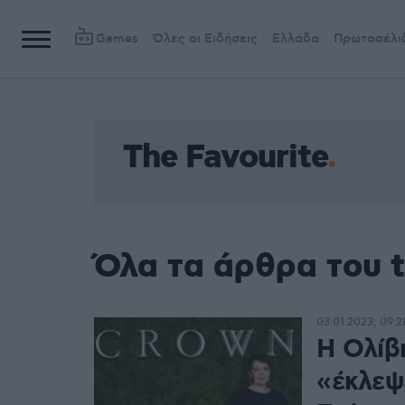
Games
Όλες οι Ειδήσεις
Ελλάδα
Πρωτοσέλι
The Favourite
Όλα τα άρθρα του t
03.01.2023, 09:2
Η Ολίβ
«έκλεψ