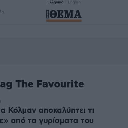
Ελληνικά
English
δα
ag The Favourite
8
ια Κόλμαν αποκαλύπτει τι
ε» από τα γυρίσματα του