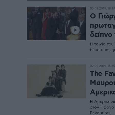
05.02.2019, 18:17
Ο Γιώρ
πρωταγ
δείπνο
Η ταινία του
δέκα υποψηφ
02.02.2019, 15:45
The Fav
Μαυροψ
Αμερικ
Η Αμερικανι
στον Γιώργο
Favourite»