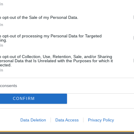
In
2019: Η Ακαδημία «κόβει»
o opt-out of the Sale of my Personal Data.
α βραβεία από τη ζωντανή
In
ση της απονομής!
to opt-out of processing my Personal Data for Targeted
ing.
ια τις κατηγορίες Καλύτερης Φωτογραφίας, Μοντάζ,
In
ού μήκους και Μακιγιάζ – Μαλλιών - Τρία από τα
κδικεί «Η Ευνοούμενη» του Γιώργου Λάνθιμου -
o opt-out of Collection, Use, Retention, Sale, and/or Sharing
ersonal Data that Is Unrelated with the Purposes for which it
ιδράσεις από τον κόσμο του σινεμά
lected.
In
35
consents
019: Κυριάρχησε ο Λάνθιμος -
ma τα μεγάλα βραβεία
CONFIRM
α για το «The Favourite» του Έλληνα σκηνοθέτη, αλλά
αινίας και σκηνοθεσίας πήρε ο Αλφόνσο Κουαρόν του
Data Deletion
Data Access
Privacy Policy
ιναι πλέον το μεγάλο φαβορί για τα Όσκαρ