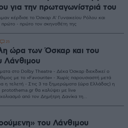
ου για την πρωταγωνίστριά του
λμαν κέρδισε το Όσκαρ Α' Γυναικείου Ρόλου και
 πρώτο - πρώτο τον σκηνοθέτη της
25
λη ώρα των Όσκαρ και του
υ Λάνθιμου
ματα στο Dolby Theatre - Δέκα Όσκαρ διεκδικεί ο
θιμος με το «Favourite» - Χωρίς παρουσιαστή μετά
ια η τελετή - Στις 3 τα ξημερώματα (ώρα Ελλάδας) η
 protothema.gr θα καλύψει με live
 σχολιασμό από τον Δημήτρη Δανίκα τη
ική τελετή
οούμενη» του Λάνθιμου