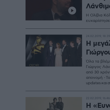
Λάνθιμ
Η Ολίβια Κό
ευχαρίστησε
24.02.2019, 18:39
Η μεγά
Γιώργο
Όλα τα βλέμ
Γιώργος Λάν
από 30 χρόν
απονομή - Το
updates και
φαντασμαγορ
22.02.2019, 16:46
Η «Ευν