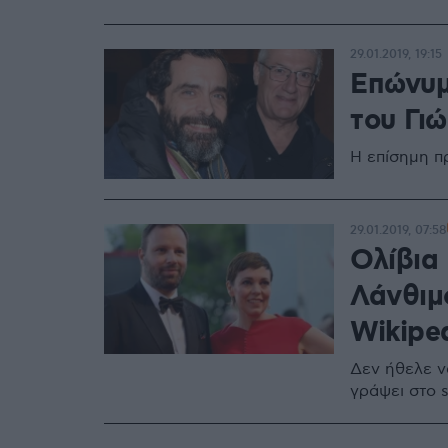
29.01.2019, 19:15
Επώνυμ
του Γι
Η επίσημη π
29.01.2019, 07:58
Ολίβια
Λάνθιμ
Wikipe
Δεν ήθελε να
γράψει στο 