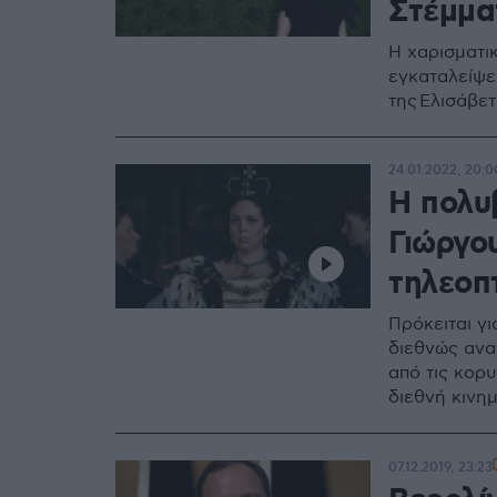
Στέμμα
H χαρισματικ
εγκαταλείψε
της Ελισάβετ
24.01.2022, 20:0
Η πολυ
Γιώργο
τηλεοπ
Πρόκειται γ
διεθνώς ανα
από τις κορ
διεθνή κινη
07.12.2019, 23:23