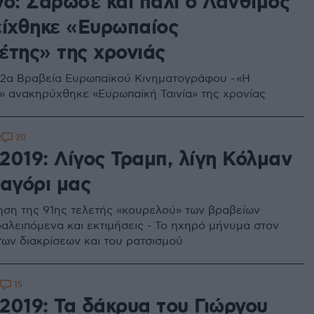
νο: Σάρωσε και πάλι ο Λάνθιμος
είχθηκε «Ευρωπαίος
έτης» της χρονιάς
32α Βραβεία Ευρωπαϊκού Κινηματογράφου - «Η
 ανακηρύχθηκε «Ευρωπαϊκή Ταινία» της χρονίας
20
2
2019: Λίγος Τραμπ, λίγη Κόλμαν
..αγόρι μας
ηση της 91ης τελετής «κουρελού» των βραβείων
αλειπόμενα και εκτιμήσεις - To ηχηρό μήνυμα στον
των διακρίσεων και του ρατσισμού
15
2019: Τα δάκρυα του Γιώργου