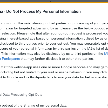
αι και στο... στοίχημα
ma -
Do Not Process My Personal Information
πριν την απονομή των Όσκαρ, η ταινία «The
του Γιώργου Λάνθιμου καταγράφει υψηλές αποδόσεις
to opt-out of the sale, sharing to third parties, or processing of your per
τοίχημα»
formation for targeted advertising by us, please use the below opt-out s
r selection. Please note that after your opt-out request is processed y
eing interest-based ads based on personal information utilized by us or
16
4
disclosed to third parties prior to your opt-out. You may separately opt-
ηνες κινηματογραφιστές ζητούν
losure of your personal information by third parties on the IAB’s list of
ια το ελληνικό σινεμά με
. This information may also be disclosed by us to third parties on the
IA
Participants
that may further disclose it to other third parties.
α στον Γιώργο Λάνθιμο»
 that this website/app uses one or more Google services and may gath
including but not limited to your visit or usage behaviour. You may click 
στής του βίντεο ταξιδεύει μέχρι την παραλια της
 to Google and its third-party tags to use your data for below specifi
ραπέμποντας στην ομώνυμη ταινία του Γιώργου
ogle consent section.
ισημαίνοντας ότι «όσο θα δοξάζεις το ελληνικό
ς θα θυμόμαστε τους λόγους που σε κρατούν μακριά
l Data Processing Opt Outs
o opt-out of the Sharing of my personal data.