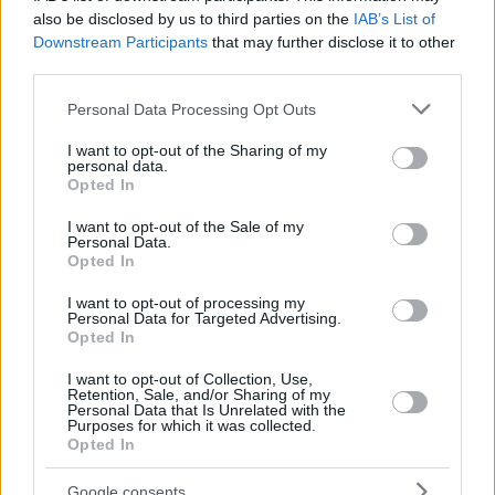
also be disclosed by us to third parties on the
IAB’s List of
Downstream Participants
that may further disclose it to other
third parties.
Please note that this website/app uses one or more Google
Personal Data Processing Opt Outs
services and may gather and store information including but
not limited to your visit or usage behaviour. You may click to
I want to opt-out of the Sharing of my
personal data.
grant or deny consent to Google and its third-party tags to
Opted In
use your data for below specified purposes in below Google
consent section.
I want to opt-out of the Sale of my
Personal Data.
Opted In
I want to opt-out of processing my
Personal Data for Targeted Advertising.
Opted In
I want to opt-out of Collection, Use,
Retention, Sale, and/or Sharing of my
1
20.06.2019, 11:59
Personal Data that Is Unrelated with the
Ιερόσυλος ξάφρισε τάματα από εκκλησία στη Ρόδο
Purposes for which it was collected.
Opted In
Συνελήφθη την ώρα που αναζητούσε
ενεχυροδανειστήριο για να τα πουλήσει
Google consents