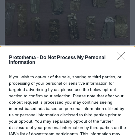
Protothema -
Do Not Process My Personal
Information
23.06.2019, 11:51
Λευκάδα: Αμετανόητος ιερόσυλος άρπαζε τάματα από
If you wish to opt-out of the sale, sharing to third parties, or
ναούς
processing of your personal or sensitive information for
Ο ιερόσυλος ξάφριζε τάματα και τιμαλφή από
targeted advertising by us, please use the below opt-out
εκκλησίες
section to confirm your selection. Please note that after your
opt-out request is processed you may continue seeing
interest-based ads based on personal information utilized by
us or personal information disclosed to third parties prior to
your opt-out. You may separately opt-out of the further
disclosure of your personal information by third parties on the
IAB’s list of downstream participants. This information may