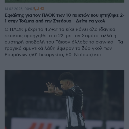
43
14.02.2025, 00:02
Εφιάλτης για τον ΠΑΟΚ των 10 παικτών που ηττήθηκε 2-
1 στην Τούμπα από την Στεάουα - Δείτε τα γκολ
Ο ΠΑΟΚ μέχρι το 45'+3' τα είχε κάνει όλα ιδανικά
έχοντας προηγηθεί στο 22' με τον Σαμάτα, αλλά η
αυστηρή αποβολή του Τάισον άλλαξε το σκηνικό - Τα
τραγικά αμυντικά λάθη έφεραν τα δύο γκολ των
Ρουμάνων (50' Γκεοργκίτα, 60' Ντάουα) και
επέτρεψαν τη Στεάουα να νικήσει δεύτερη φορά τον
ΠΑΟΚ στην Τούμπα