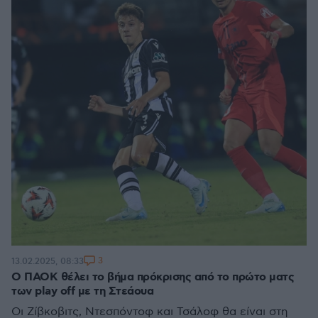
3
13.02.2025, 08:33
Ο ΠΑΟΚ θέλει το βήμα πρόκρισης από το πρώτο ματς
των play off με τη Στεάουα
Οι Ζίβκοβιτς, Ντεσπόντοφ και Τσάλοφ θα είναι στη