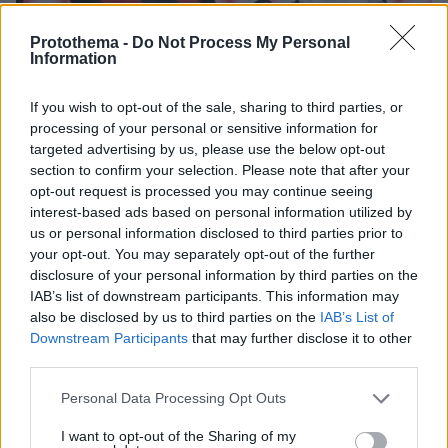
Protothema -
Do Not Process My Personal
Information
If you wish to opt-out of the sale, sharing to third parties, or
processing of your personal or sensitive information for
targeted advertising by us, please use the below opt-out
section to confirm your selection. Please note that after your
opt-out request is processed you may continue seeing
interest-based ads based on personal information utilized by
us or personal information disclosed to third parties prior to
4
20.02.2025, 08:14
your opt-out. You may separately opt-out of the further
Αθλητικές μεταδόσεις: Πού θα δείτε Παναθηναϊκός-
disclosure of your personal information by third parties on the
Βίκινγκουρ και Στεάουα-ΠΑΟΚ
IAB’s list of downstream participants. This information may
Παναθηναϊκός και ΠΑΟΚ ρίχνονται στη «μάχη» της
also be disclosed by us to third parties on the
IAB’s List of
ανατροπής κόντρα σε Βίκινγκουρ και Στεάουα ώστε
Downstream Participants
that may further disclose it to other
να συνεχίσουν το ευρωπαϊκό τους ταξίδι
third parties.
Please note that this website/app uses one or more Google
Personal Data Processing Opt Outs
services and may gather and store information including but
not limited to your visit or usage behaviour. You may click to
I want to opt-out of the Sharing of my