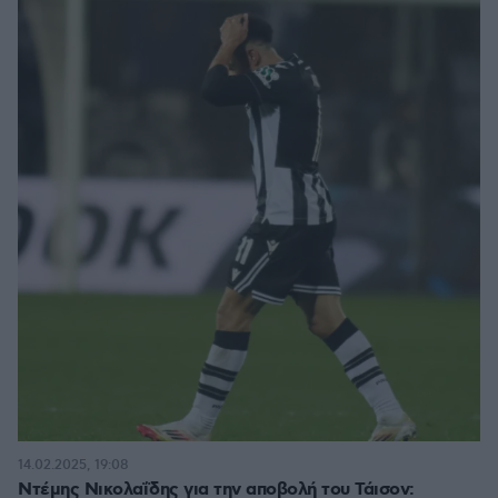
14.02.2025, 19:08
Ντέμης Νικολαΐδης για την αποβολή του Τάισον: