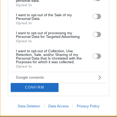
personal data.
grant or deny consent to Google and its third-party tags to
Opted In
use your data for below specified purposes in below Google
consent section.
I want to opt-out of the Sale of my
Personal Data.
Opted In
I want to opt-out of processing my
Personal Data for Targeted Advertising.
Opted In
I want to opt-out of Collection, Use,
Retention, Sale, and/or Sharing of my
Personal Data that Is Unrelated with the
Purposes for which it was collected.
Opted In
Google consents
CONFIRM
19.02.2025, 22:02
Data Deletion
Data Access
Privacy Policy
Λουτσέσκου: «Για να κερδίσεις σοβαρά και σημαντικά
πράγματα χρειάζεσαι και τύχη»