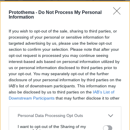
Protothema -
Do Not Process My Personal
Information
If you wish to opt-out of the sale, sharing to third parties, or
processing of your personal or sensitive information for
targeted advertising by us, please use the below opt-out
section to confirm your selection. Please note that after your
opt-out request is processed you may continue seeing
interest-based ads based on personal information utilized by
us or personal information disclosed to third parties prior to
your opt-out. You may separately opt-out of the further
disclosure of your personal information by third parties on the
4
01.02.2024, 19:28
IAB’s list of downstream participants. This information may
Νόμιμη και νομότυπη η μετάταξη του σταθμάρχη, λέει ο
also be disclosed by us to third parties on the
IAB’s List of
πρώην αναπληρωτής διευθύνων σύμβουλος του ΟΣΕ
Downstream Participants
that may further disclose it to other
στην εξεταστική για τα Τέμπη
third parties.
Ερωτηθείς για τo εάν υπήρχαν τα συστήματα
Please note that this website/app uses one or more Google
Personal Data Processing Opt Outs
τηλεδιοίκησης, θα είχε αποφευχθεί το δυστύχημα,
services and may gather and store information including but
είπε ότι όλα συστήματα τα χειρίζονται άνθρωποι
not limited to your visit or usage behaviour. You may click to
I want to opt-out of the Sharing of my