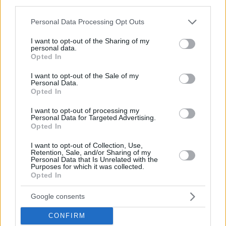
third parties.
Please note that this website/app uses one or more Google
Personal Data Processing Opt Outs
services and may gather and store information including but
not limited to your visit or usage behaviour. You may click to
I want to opt-out of the Sharing of my
personal data.
25.01.2023, 13:13
grant or deny consent to Google and its third-party tags to
Opted In
Κεράσματα στο γραφείο: Επικίνδυνα όσο το παθητικό
use your data for below specified purposes in below Google
κάπνισμα; Οι ειδικοί εξηγούν
consent section.
I want to opt-out of the Sale of my
Personal Data.
Μπορούν τα κέικ και άλλα κεράσματα στο γραφείο να
Opted In
μας οδηγήσουν στην παχυσαρκία ή μήπως οι πιθανοί
κίνδυνοι αντισταθμίζονται από ψυχικά οφέλη; Ειδικοί
I want to opt-out of processing my
Personal Data for Targeted Advertising.
απαντούν
Opted In
I want to opt-out of Collection, Use,
Retention, Sale, and/or Sharing of my
Personal Data that Is Unrelated with the
Purposes for which it was collected.
Opted In
Google consents
CONFIRM