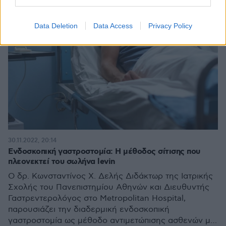
Data Deletion
Data Access
Privacy Policy
30.11.2022, 20:14
Ενδοσκοπική γαστροστομία: Η μέθοδος σίτισης που
πλεονεκτεί του σωλήνα levin
Ο δρ. Κωνσταντίνος Χ. Δελής Διδάκτωρ της Ιατρικής
Σχολής του Πανεπιστημίου Αθηνών και Διευθυντής
Γαστρεντερολόγος στο Metropolitan Hospital,
παρουσιάζει την διαδερμική ενδοσκοπική
γαστροστομία ως μέθοδο αντιμετώπισης ασθενών με