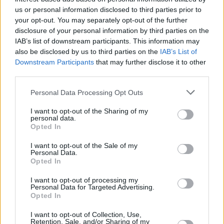
Στην αποστολή για το παιχνίδι της Πέμπτης
us or personal information disclosed to third parties prior to
επέστρεψε ο Ντραγκόφσκι
your opt-out. You may separately opt-out of the further
disclosure of your personal information by third parties on the
IAB’s list of downstream participants. This information may
also be disclosed by us to third parties on the
IAB’s List of
Downstream Participants
that may further disclose it to other
third parties.
Please note that this website/app uses one or more Google
Personal Data Processing Opt Outs
services and may gather and store information including but
not limited to your visit or usage behaviour. You may click to
I want to opt-out of the Sharing of my
personal data.
grant or deny consent to Google and its third-party tags to
Opted In
use your data for below specified purposes in below Google
consent section.
I want to opt-out of the Sale of my
Personal Data.
Opted In
I want to opt-out of processing my
Personal Data for Targeted Advertising.
Opted In
I want to opt-out of Collection, Use,
Retention, Sale, and/or Sharing of my