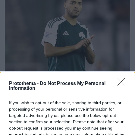
Protothema -
Do Not Process My Personal
Information
If you wish to opt-out of the sale, sharing to third parties, or
processing of your personal or sensitive information for
01.10.2025, 19:41
targeted advertising by us, please use the below opt-out
Παναθηναϊκός: Χωρίς Ντέσερς και Πελίστρι η αποστολή
section to confirm your selection. Please note that after your
για το παιχνίδι με τους Γκόου Αχέντ Ιγκλς
opt-out request is processed you may continue seeing
interest-based ads based on personal information utilized by