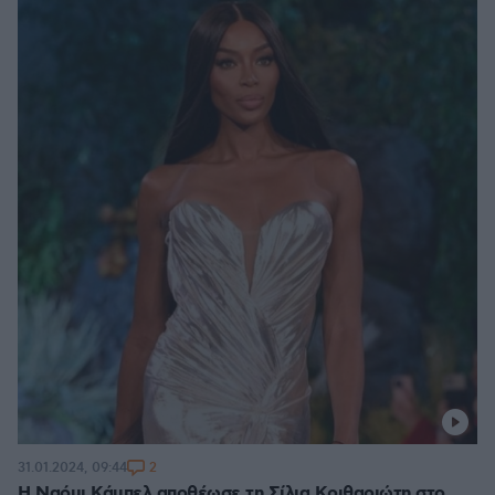
2
31.01.2024, 09:44
Η Ναόμι Κάμπελ αποθέωσε τη Σίλια Κριθαριώτη στο