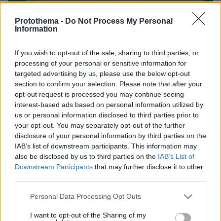
Protothema -
Do Not Process My Personal
Information
If you wish to opt-out of the sale, sharing to third parties, or
processing of your personal or sensitive information for
targeted advertising by us, please use the below opt-out
section to confirm your selection. Please note that after your
opt-out request is processed you may continue seeing
interest-based ads based on personal information utilized by
us or personal information disclosed to third parties prior to
your opt-out. You may separately opt-out of the further
disclosure of your personal information by third parties on the
IAB’s list of downstream participants. This information may
also be disclosed by us to third parties on the
IAB’s List of
2
07.06.2024, 21:40
Downstream Participants
that may further disclose it to other
Βίντεο: Η έκπληξη της Δέσποινας Βανδή για τα γενέθλια
third parties.
της Σίλιας Κριθαριώτη
Please note that this website/app uses one or more Google
Personal Data Processing Opt Outs
Η τραγουδίστρια είναι στενή φίλη της σχεδιάστριας
services and may gather and store information including but
μόδας
not limited to your visit or usage behaviour. You may click to
I want to opt-out of the Sharing of my