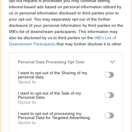
opt-out request is processed you may continue seeing
interest-based ads based on personal information utilized by
us or personal information disclosed to third parties prior to
your opt-out. You may separately opt-out of the further
disclosure of your personal information by third parties on the
IAB’s list of downstream participants. This information may
also be disclosed by us to third parties on the
IAB’s List of
Downstream Participants
that may further disclose it to other
third parties.
06.04.2022, 05:25
Please note that this website/app uses one or more Google
Στα... χέρια της αστυνομίας δύο αδέλφια, που
Personal Data Processing Opt Outs
services and may gather and store information including but
θεωρούνται ύποπτα στο πλαίσιο της έρευνας για το
not limited to your visit or usage behaviour. You may click to
I want to opt-out of the Sharing of my
μακελειό στο Σακραμέντο
personal data.
grant or deny consent to Google and its third-party tags to
Το ένα από τα δύο αδέλφια, ο Σμάιλι Μάρτιν, είναι
Opted In
use your data for below specified purposes in below Google
ανάμεσα στους δώδεκα ανθρώπους που
consent section.
I want to opt-out of the Sale of my
νοσηλεύονται σε νοσοκομεία, καθώς τραυματίστηκε
Personal Data.
στην ανταλλαγή πυρών τις πρώτες πρωινές ώρες της
Opted In
Κυριακής στο κέντρο του Σακραμέντο
I want to opt-out of processing my
Personal Data for Targeted Advertising.
Opted In