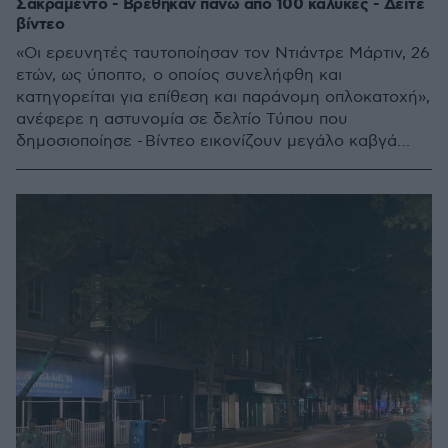
Σακραμέντο - Βρέθηκαν πάνω από 100 κάλυκες - Δείτε
βίντεο
«Οι ερευνητές ταυτοποίησαν τον Ντιάντρε Μάρτιν, 26
ετών, ως ύποπτο, ο οποίος συνελήφθη και
κατηγορείται για επίθεση και παράνομη οπλοκατοχή»,
ανέφερε η αστυνομία σε δελτίο Τύπου που
δημοσιοποίησε - Βίντεο εικονίζουν μεγάλο καβγά
στον δρόμο στον οποίο ενεπλάκησαν πολλοί