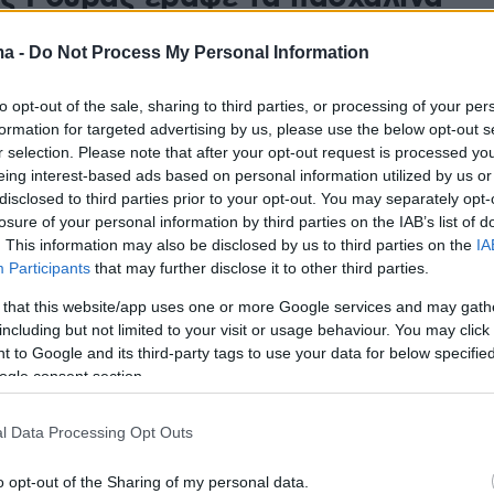
ζί με τα παιδιά του
ma -
Do Not Process My Personal Information
τογραφία που ανάρτησε ο τραγουδιστής με την κόρη
ία και τον γιο του, Αλέξανδρο
to opt-out of the sale, sharing to third parties, or processing of your per
formation for targeted advertising by us, please use the below opt-out s
r selection. Please note that after your opt-out request is processed y
5
3
eing interest-based ads based on personal information utilized by us or
sked Singer: Η… αποκάλυψη της
disclosed to third parties prior to your opt-out. You may separately opt-
losure of your personal information by third parties on the IAB’s list of
ας και το «μωρό» που ήθελε να
. This information may also be disclosed by us to third parties on the
IA
Participants
that may further disclose it to other third parties.
αγκαλιά τον Σάκη Ρουβά – Δείτε
 that this website/app uses one or more Google services and may gath
including but not limited to your visit or usage behaviour. You may click 
 to Google and its third-party tags to use your data for below specifi
υγκέντρωσε τις λιγότερες ψήφους και έβγαλε τη
ogle consent section.
ν «ντεντέκτιβ» Νίκο Μουτσινά να πέφτει μέσα στις
του
l Data Processing Opt Outs
o opt-out of the Sharing of my personal data.
7