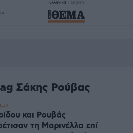
Ελληνικά
English
δα
tag Σάκης Ρούβας
2
7
ίδου και Ρουβάς
ρέτισαν τη Μαρινέλλα επί