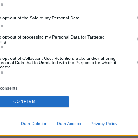
 μουσικό σόου «The Masked
In
 μας καλεί σε... εξιχνίαση
o opt-out of the Sale of my Personal Data.
σεων
In
to opt-out of processing my Personal Data for Targeted
 ανακαλύψετε ποιος κρύβεται πίσω από τη μάσκα; -
ing.
εμιέρα την Πέμπτη 31 Μαρτίου, στις 21:00
In
o opt-out of Collection, Use, Retention, Sale, and/or Sharing
ersonal Data that Is Unrelated with the Purposes for which it
0
lected.
Πέτα: «Δεν ταιριάζουμε σε
In
ασία με τον Σάκη Ρουβά και την
consents
Φουρέιρα»
CONFIRM
αγουδίστρια για τη διαφορετικότητα και την
 των δισκογραφικών
Data Deletion
Data Access
Privacy Policy
15
8