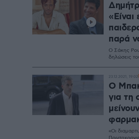
Δημήτρ
«Είναι 
παιδερ
παρά ν
Ο Σάκης Ρου
δηλώσεις το
23.12.2021, 19:02
Ο Μπακ
για τη 
μείνουν
φαρμακ
«Οι διαμαρτυ
Πρωτοχρονιάτ