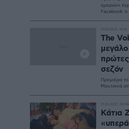
ημερών» έγρ
Facebook ο
17.09.2021, 19:16
The Voi
μεγάλο
πρώτες 
σεζόν
Πρεμιέρα το 
Μουτσινά σ
21.01.2021, 08:46
Κάτια Ζ
«υπερά