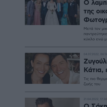
Ο λαμπ
της οικ
Φωτογ
Μετά τον μι
παντρεύτηκε
κύκλο ενώ μ
04.07.2022, 06:5
Ζυγούλη
Κάτια, 
Τις πιο θερμ
ζωής του
21.04.2022, 17:36
Ο Σάκη