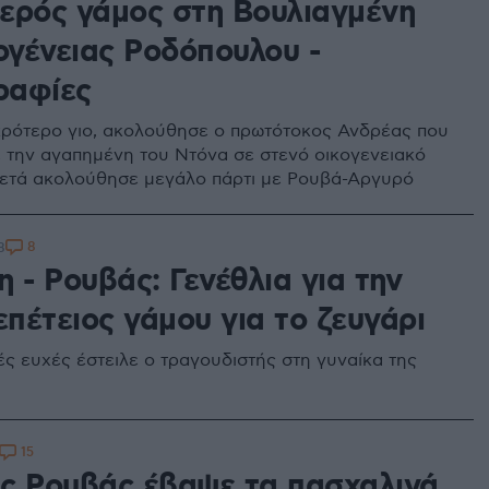
ερός γάμος στη Βουλιαγμένη
ογένειας Ροδόπουλου -
ραφίες
κρότερο γιο, ακολούθησε ο πρωτότοκος Ανδρέας που
 την αγαπημένη του Ντόνα σε στενό οικογενειακό
ετά ακολούθησε μεγάλο πάρτι με Ρουβά-Αργυρό
8
8
 - Ρουβάς: Γενέθλια για την
επέτειος γάμου για το ζευγάρι
ές ευχές έστειλε ο τραγουδιστής στη γυναίκα της
15
ς Ρουβάς έβαψε τα πασχαλινά