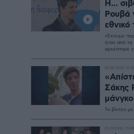
Η... σι
Ρουβά 
εθνικό 
«Έχουμε περ
ήταν από τα
αρκέστηκε ν
01.08.2024, 15:3
«Απίστ
Σάκης 
μάνγκο
Το βίντεο μ
23.09.2023, 19:4