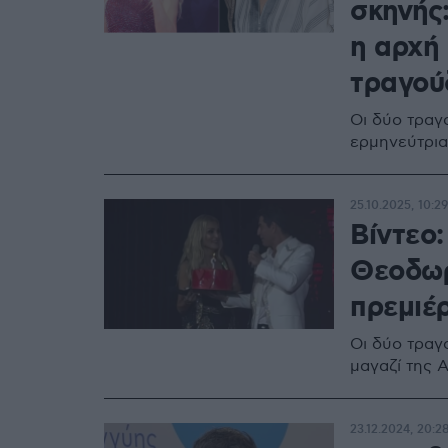
σκηνής
η αρχή 
τραγού
Οι δύο τραγο
ερμηνεύτρια
25.10.2025, 10:29
Βίντεο
Θεοδωρ
πρεμιέ
Οι δύο τραγ
μαγαζί της 
23.12.2024, 20:2