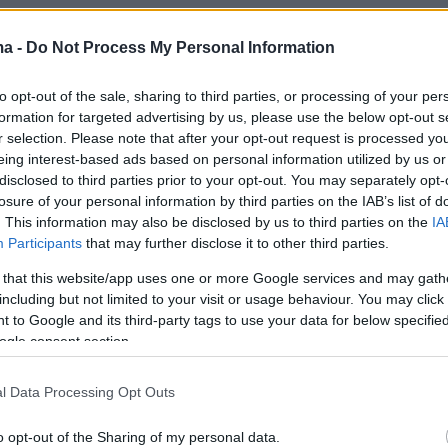
3
2
ma -
Do Not Process My Personal Information
 ντοκουμέντα από τα «ριφιφί»
to opt-out of the sale, sharing to third parties, or processing of your per
ρβων της συμμορίας Ροζ
formation for targeted advertising by us, please use the below opt-out s
ες σε κοσμηματοπωλεία της
r selection. Please note that after your opt-out request is processed y
eing interest-based ads based on personal information utilized by us or
disclosed to third parties prior to your opt-out. You may separately opt-
losure of your personal information by third parties on the IAB’s list of
ιαστεί δύο περιπτώσεις διαρρήξεων που έγιναν σε
. This information may also be disclosed by us to third parties on the
IA
 στο κέντρο της Αθήνας με λεία μεγαλύτερη των
Participants
that may further disclose it to other third parties.
ώ
 that this website/app uses one or more Google services and may gath
including but not limited to your visit or usage behaviour. You may click 
 to Google and its third-party tags to use your data for below specifi
1
6
ogle consent section.
ς, λάθη και DNA πρόδωσαν
Ροζ Πάνθηρες» στη ληστεία της
l Data Processing Opt Outs
o opt-out of the Sharing of my personal data.