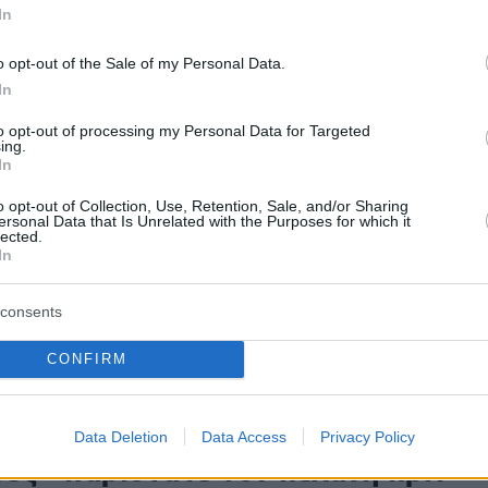
In
ι κλεμμένες μηχανές, τα αποτυπώματα και το γενετικό
 κατέγραψε η κάμερα στην ληστεία με λεία 23
olex
o opt-out of the Sale of my Personal Data.
In
to opt-out of processing my Personal Data for Targeted
1
8
ing.
 ντοκουμέντο από τη ληστεία
In
lex: Καρέ καρέ η έφοδος από
o opt-out of Collection, Use, Retention, Sale, and/or Sharing
ersonal Data that Is Unrelated with the Purposes for which it
Ροζ Πάνθηρες»
lected.
In
ma.gr φέρνει στη δημοσιότητα το βίντεο της μεγάλης
Πώς έδρασαν τα μέλη της διαβόητης συμμορίας που
consents
ε από την ΕΛΑΣ
CONFIRM
2
30
3χρονος Σέρβος από τους «Ροζ
Data Deletion
Data Access
Privacy Policy
ες» παρίστανε τον πελάτη πριν