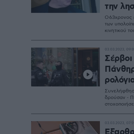
την λησ
Ο 63χρονος 
των υπολοίπ
κινητικού τ
03.03.2023, 09:
Σέρβοι
Πάνθηρ
ρολόγια
Συνελήφθησα
δρούσαν - Π
στοχοποιήσε
03.03.2023, 07:5
Εξαρθρ