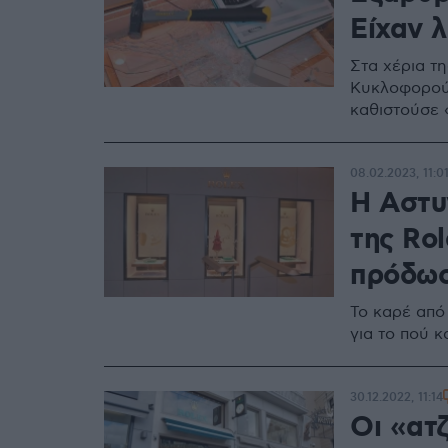
Είχαν 
Στα χέρια τ
Κυκλοφορούσ
καθιστούσε 
08.02.2023, 11:0
Η Aστυ
της Rol
πρόδω
Το καρέ από
για το πού κ
30.12.2022, 11:14
Οι «ατζ