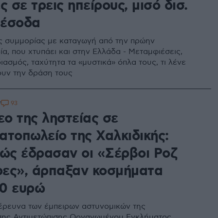
ς σε τρεις ηπείρους, μισό δισ.
 έσοδα
ης συμμορίας με καταγωγή από την πρώην
α, που χτυπάει και στην Ελλάδα - Μεταμφιέσεις,
ιασμός, ταχύτητα τα «μυστικά» όπλα τους, τι λένε
ουν την δράση τους
93
7
εο της ληστείας σε
ατοπωλείο της Χαλκιδικής:
πώς έδρασαν οι «Σέρβοι Ροζ
ες», άρπαξαν κοσμήματα
0 ευρώ
έρευνα των έμπειρων αστυνομικών της
σης Αντιμετώπισης Οργανωμένου Εγκλήματος