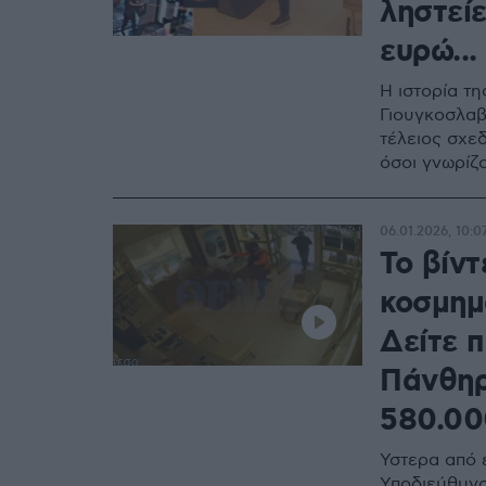
ληστείε
ευρώ...
Η ιστορία τ
Γιουγκοσλαβί
τέλειος σχεδ
όσοι γνωρίζ
06.01.2026, 10:0
Το βίντ
κοσμημ
Δείτε 
Πάνθηρ
580.00
Ύστερα από 
Υποδιεύθυν