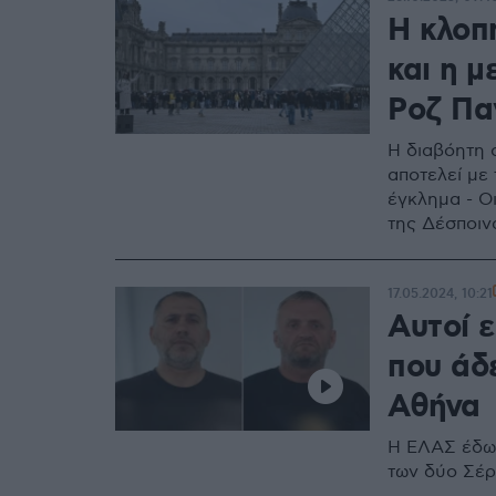
Η κλοπ
και η 
Ροζ Πα
Η διαβόητη 
αποτελεί με
έγκλημα - Ο
της Δέσποι
17.05.2024, 10:21
Αυτοί 
που άδ
Αθήνα
Η ΕΛΑΣ έδωσ
των δύο Σέρ