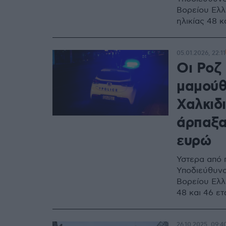
Βορείου Ελλ
ηλικίας 48 κ
05.01.2026, 22:11
Οι Ροζ
μαμούθ
Χαλκιδ
άρπαξα
ευρώ
Ύστερα από 
Υποδιεύθυν
Βορείου Ελλ
48 και 46 ε
26.10.2025, 09:4