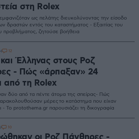
τεία στη Rolex
εμφανιζόταν ως πελάτης διευκολύνοντας την είσοδο
ων δραστών εντός του καταστήματος - Εξαιτίας του
ου προβλήματος, ζητούσε βοήθεια
12
04
 και Έλληνας στους Ροζ
ες - Πώς «άρπαξαν» 24
 από τη Rolex
ν δύο από τα πέντε άτομα της σπείρας- Πώς
αρακολουθούσαν μέρες το κατάστημα που είχαν
ι - Το protothema.gr παρουσιάζει τη δικογραφία
10
9
ώθηκαν οι Ροζ Πάνθηρες -