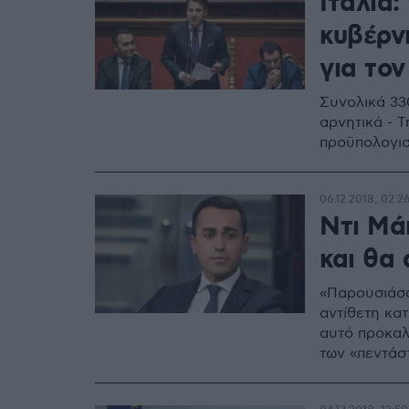
Ιταλία
κυβέρν
για το
Συνολικά 33
αρνητικά - 
προϋπολογισ
06.12.2018, 02:2
Ντι Μά
και θα
«Παρουσιάσα
αντίθετη κα
αυτό προκαλ
των «πεντάσ