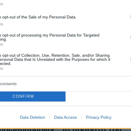
In
 Έτοιμη για συμφωνία με τις
λες για τον προϋπολογισμό
o opt-out of the Sale of my Personal Data.
In
α ενημέρωσης επισημαίνουν ότι ο πρωθπουργός
αφές ότι είναι καλύτερα να γίνουν κάποιες περικοπές
to opt-out of processing my Personal Data for Targeted
ing.
ά να επιβληθούν κυρώσεις από την ΕΕ
In
o opt-out of Collection, Use, Retention, Sale, and/or Sharing
ersonal Data that Is Unrelated with the Purposes for which it
lected.
ν πυλών ο συμβιβασμός μεταξύ
In
ς και Ευρωπαϊκής Ένωσης
consents
μέχρι την Τρίτη εκτιμάται ότι θα έχει βρεθεί η «χρυσή
ένεξη της Ρώμης με τις Βρυξέλλες για τον ιταλικό
CONFIRM
σμό
Data Deletion
Data Access
Privacy Policy
1
 πρωθυπουργός: Το ποσοστό του