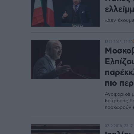
ελλείμ
«Δεν έχουμε
13.12.2018, 12:20
Μοσκοβ
Ελπίζο
παρέκκ
πιο πε
Αναφορικά μ
Επίτροπος δή
προχωρούν κ
07.12.2018, 22:17