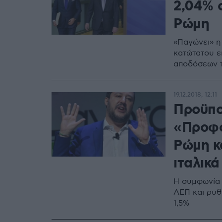
2,04% 
Ρώμη
«Παγώνει» η
κατώτατου ε
αποδόσεων τ
19.12.2018, 12:11
Προϋπο
«Προφο
Ρώμη κ
ιταλικ
Η συμφωνία 
ΑΕΠ και ρυθ
1,5%