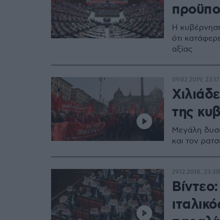
προϋπο
Η κυβέρνησ
ότι κατάφερ
αξίας
09.02.2019, 23:17
Χιλιάδε
της κυ
Μεγάλη δυσα
και τον ρατσ
29.12.2018, 23:30
Βίντεο
ιταλικ