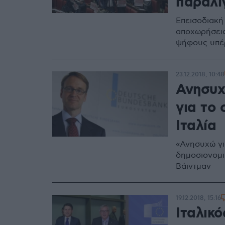
παραλί
Επεισοδιακή
αποχωρήσεις
ψήφους υπέρ
23.12.2018, 10:48
Ανησυχ
για το
Ιταλία
«Ανησυχώ για
δημοσιονομι
Βάιντμαν
19.12.2018, 15:16
Ιταλικ