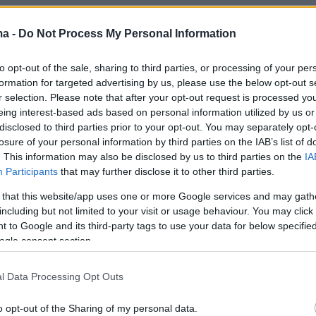
cio: Τέλος εποχής για το ιταλικό
ma -
Do Not Process My Personal Information
 μετά από 72 χρόνια
to opt-out of the sale, sharing to third parties, or processing of your per
formation for targeted advertising by us, please use the below opt-out s
ή του συνέβαλαν τα νέου στοιχηματικού τύπου
r selection. Please note that after your opt-out request is processed y
ο διαδίκτυο - Το Totocalcio ξεκίνησε στις 6 Μαΐου
eing interest-based ads based on personal information utilized by us or
μένο σε μία ιδέα του αθλητικογράφου της Gazzetta
disclosed to third parties prior to your opt-out. You may separately opt-
, Μάσιμο Ντελα Πέργκολα
losure of your personal information by third parties on the IAB’s list of
. This information may also be disclosed by us to third parties on the
IA
Participants
that may further disclose it to other third parties.
λογισμός Ιταλίας: Πίνακας με
 that this website/app uses one or more Google services and may gath
including but not limited to your visit or usage behaviour. You may click 
ειμμα στο 2,04% στην ΕΕ
 to Google and its third-party tags to use your data for below specifi
ogle consent section.
ών και μέτρων από την ιταλική κυβέρνηση ώστε να
οι διαφορές - Συνεχίζεται ο διάλογος
l Data Processing Opt Outs
o opt-out of the Sharing of my personal data.