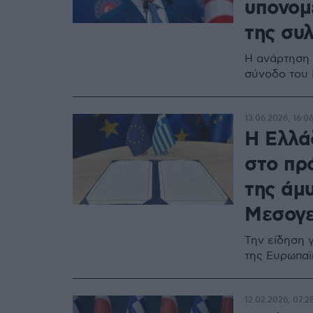
υπονομ
της συ
Η ανάρτηση 
σύνοδο του
13.06.2026, 16:0
Η Ελλά
στο πρ
της άμ
Μεσογε
Την είδηση 
της Ευρωπα
12.02.2026, 07:2