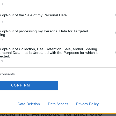
In
33
o opt-out of the Sale of my Personal Data.
 ΕΕ δημιουργεί τη δική της CIA:
In
ιλεγόμενο σχέδιο της Φον ντερ
to opt-out of processing my Personal Data for Targeted
ing.
και ο πόλεμος των μυστικών
In
ιών
o opt-out of Collection, Use, Retention, Sale, and/or Sharing
ersonal Data that Is Unrelated with the Purposes for which it
lected.
ης Κομισιόν να δημιουργήσει μια υπηρεσία
In
 που θα υπάγεται απευθείας στην Φον ντερ Λάιεν
ντιδράσεις εντός και εκτός ΕΕ - Το σχέδιο για
των Βρυξελλών, η ανησυχία των κρατών-μελών για
consents
 αυτονομίας τους και ο αντίπαλος πόλος που λέγεται
CONFIRM
167
ok: Απέτυχε η πρώτη
Data Deletion
Data Access
Privacy Policy
θεια της Άγκυρας να μπει στο