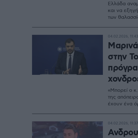
Ελλάδα αναμ
και να εξηγ
των θαλασσ
04.02.2026, 11:4
Μαρινά
στην Το
πρόγρα
χονδρο
«Μπορεί ο κ
της απόπειρ
έχουν ένα ό
04.02.2026, 11:37
Ανδρου