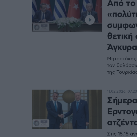
Από το
«πολύτ
συμφων
θετική
Άγκυρα
Μητσοτάκης 
τον θαλάσσι
της Τουρκία
11.02.2026, 07:23
Σήμερα
Ερντογ
ατζέντα
Στις 15:15 αν