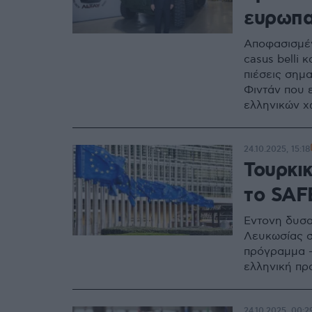
ευρωπα
Αποφασισμέν
casus belli 
πιέσεις σημ
Φιντάν που 
ελληνικών χ
24.10.2025, 15:18
Τουρκι
το SAF
Έντονη δυσα
Λευκωσίας σ
πρόγραμμα —
ελληνική πρ
24.10.2025, 00:2