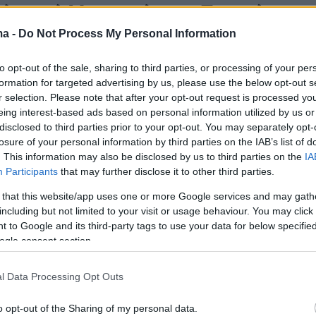
μός από Μητσοτάκη, η Τουρκία
ήκε στο SAFE γιατί δεν ήθελαν
ma -
Do Not Process My Personal Information
ϊκές αμυντικές βιομηχανίες
to opt-out of the sale, sharing to third parties, or processing of your per
formation for targeted advertising by us, please use the below opt-out s
 τη συνταγματική αναθεώρηση και τα εσωκομματικά του
r selection. Please note that after your opt-out request is processed y
eing interest-based ads based on personal information utilized by us or
disclosed to third parties prior to your opt-out. You may separately opt-
losure of your personal information by third parties on the IAB’s list of
2
. This information may also be disclosed by us to third parties on the
IA
 οι συνομιλίες Κομισιόν –
Participants
that may further disclose it to other third parties.
ίας για τη συμμετοχή στο
 that this website/app uses one or more Google services and may gath
including but not limited to your visit or usage behaviour. You may click 
μμα SAFE, παρά το σκόντο των
 to Google and its third-party tags to use your data for below specifi
ogle consent section.
αίων
επιδίωκε συμφωνία έως την Παρασκευή, όμως το
l Data Processing Opt Outs
 αναγνώρισε καμία προθεσμία - Πιο ομαλές οι
για την ένταξη του Καναδά στο SAFE
o opt-out of the Sharing of my personal data.