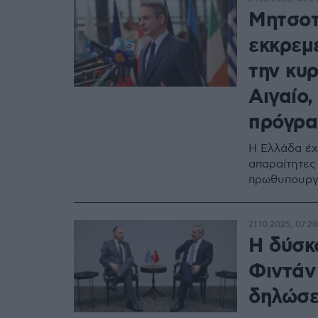
Μητσοτ
εκκρεμέ
την κυρ
Αιγαίο,
πρόγρα
Η Ελλάδα έχε
απαραίτητες 
πρωθυπουργ
21.10.2025, 07:28
Η δύσκ
Φιντάν
δηλώσε