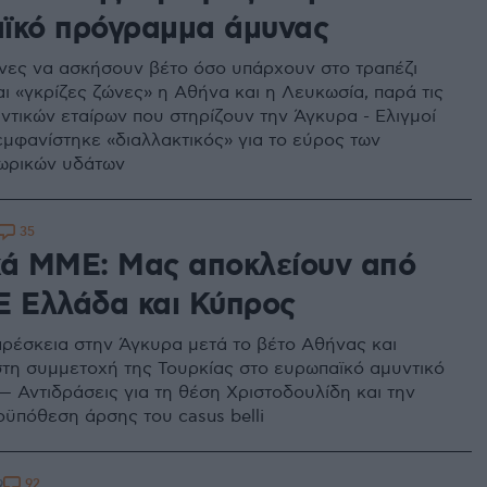
ϊκό πρόγραμμα άμυνας
ες να ασκήσουν βέτο όσο υπάρχουν στο τραπέζι
και «γκρίζες ζώνες» η Αθήνα και η Λευκωσία, παρά τις
αντικών εταίρων που στηρίζουν την Άγκυρα - Ελιγμοί
εμφανίστηκε «διαλλακτικός» για το εύρος των
ωρικών υδάτων
35
κά ΜΜΕ: Μας αποκλείουν από
E Ελλάδα και Κύπρος
ρέσκεια στην Άγκυρα μετά το βέτο Αθήνας και
τη συμμετοχή της Τουρκίας στο ευρωπαϊκό αμυντικό
 Αντιδράσεις για τη θέση Χριστοδουλίδη και την
οϋπόθεση άρσης του casus belli
92
9