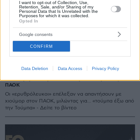
I want to opt-out of Collection, Use,
Retention, Sale, and/or Sharing of my
Personal Data that Is Unrelated with the
Purposes for which it was collected.
Opted In
Google consents
CONFIRM
Data Deletion
Data Access
Privacy Policy
3
15.04.2020, 11:49
Με χιουμοριστικό βίντεο απάντησε ο Ολυμπιακός στον
ΠΑΟΚ
Οι «ερυθρόλευκοι» επέλεξαν να απαντήσουν με
χιούμορ στον ΠΑΟΚ, μιλώντας για... «τούμπα έξω από
την Τούμπα» - Δείτε το βίντεο