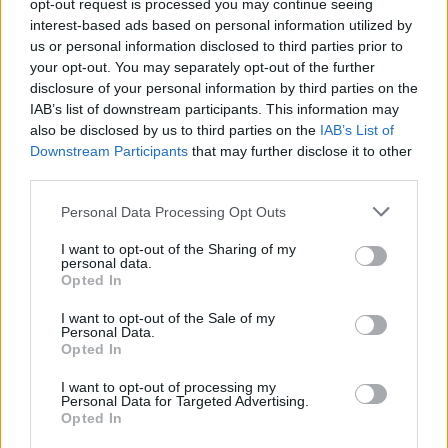
opt-out request is processed you may continue seeing
29.04.2020, 14:59
interest-based ads based on personal information utilized by
Super League 1: Ναι στην κεντρική διαχείριση των
us or personal information disclosed to third parties prior to
τηλεοπτικών, αποστάσεις από Ολυμπιακό, Άρη, ΑΕΛ,
your opt-out. You may separately opt-out of the further
Πανιώνιο
disclosure of your personal information by third parties on the
Η πρόθεση για επιστροφή στην κεντρική διαχείριση
IAB’s list of downstream participants. This information may
των τηλεοπτικών δικαιωμάτων εκφράστηκε απ’ όλους,
also be disclosed by us to third parties on the
IAB’s List of
κατά τη διάρκεια της τηλεδιάσκεψης της Super
Downstream Participants
that may further disclose it to other
League 1 , που ξεκίνησε με πολύ ένταση, ωστόσο
third parties.
Ολυμπιακός, Άρης, ΑΕΛ και Πανιώνιος έβαλαν
Please note that this website/app uses one or more Google
ζητήματα… πολυϊδιοκτησίας!
Personal Data Processing Opt Outs
services and may gather and store information including but
not limited to your visit or usage behaviour. You may click to
I want to opt-out of the Sharing of my
personal data.
grant or deny consent to Google and its third-party tags to
Opted In
use your data for below specified purposes in below Google
consent section.
I want to opt-out of the Sale of my
Personal Data.
Opted In
I want to opt-out of processing my
Personal Data for Targeted Advertising.
Opted In