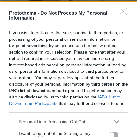
Protothema -
Do Not Process My Personal
Information
If you wish to opt-out of the sale, sharing to third parties, or
processing of your personal or sensitive information for
targeted advertising by us, please use the below opt-out
section to confirm your selection. Please note that after your
opt-out request is processed you may continue seeing
interest-based ads based on personal information utilized by
us or personal information disclosed to third parties prior to
your opt-out. You may separately opt-out of the further
disclosure of your personal information by third parties on the
IAB’s list of downstream participants. This information may
also be disclosed by us to third parties on the
IAB’s List of
Downstream Participants
that may further disclose it to other
20.01.2026, 15:28
third parties.
Παντοτινά και επικίνδυνα χημικά «κρύβονται» στην
Please note that this website/app uses one or more Google
κουζίνα – Πώς να μειώσουμε την έκθεση
Personal Data Processing Opt Outs
services and may gather and store information including but
Από αντικολλητικά τηγάνια και μαύρα πλαστικά έως
not limited to your visit or usage behaviour. You may click to
I want to opt-out of the Sharing of my
τις συσκευασίες και το μαγείρεμα: Τι δείχνουν τα