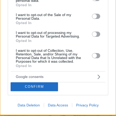
personal data.
grant or deny consent to Google and its third-party tags to
Opted In
δεδομένα για τα χημικά που «κρύβονται» στην
use your data for below specified purposes in below Google
κουζίνα και πώς μπορούμε να μειώσουμε την έκθεσή
consent section.
I want to opt-out of the Sale of my
μας
Personal Data.
Opted In
I want to opt-out of processing my
Personal Data for Targeted Advertising.
Opted In
I want to opt-out of Collection, Use,
Retention, Sale, and/or Sharing of my
Personal Data that Is Unrelated with the
Purposes for which it was collected.
Opted In
Google consents
CONFIRM
Data Deletion
Data Access
Privacy Policy