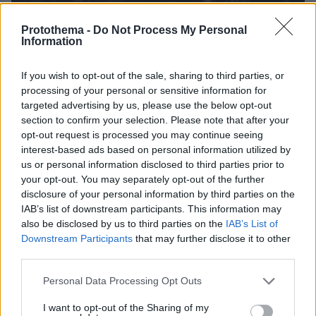
Protothema -
Do Not Process My Personal
Information
If you wish to opt-out of the sale, sharing to third parties, or
processing of your personal or sensitive information for
targeted advertising by us, please use the below opt-out
08.08.2026, 08:57
section to confirm your selection. Please note that after your
Το «σκουλήκι του διαβόλου» που ζει 1,3 χιλιόμετρα
opt-out request is processed you may continue seeing
κάτω από τη Γη και αλλάζει όσα γνωρίζαμε για τη
interest-based ads based on personal information utilized by
ζωή: «Οι άνθρωποι δεν κυβερνάμε τον κόσμο»
us or personal information disclosed to third parties prior to
your opt-out. You may separately opt-out of the further
disclosure of your personal information by third parties on the
IAB’s list of downstream participants. This information may
also be disclosed by us to third parties on the
IAB’s List of
Downstream Participants
that may further disclose it to other
third parties.
Please note that this website/app uses one or more Google
Personal Data Processing Opt Outs
services and may gather and store information including but
not limited to your visit or usage behaviour. You may click to
I want to opt-out of the Sharing of my