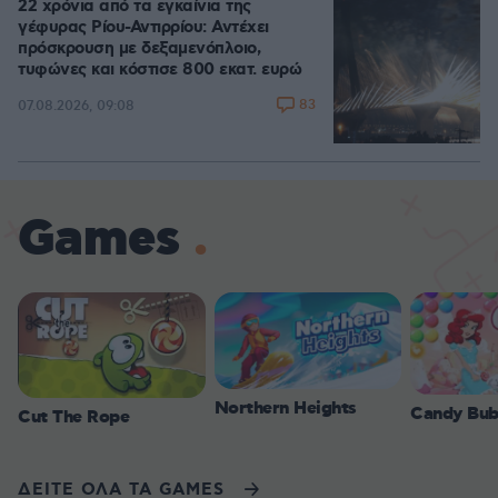
22 χρόνια από τα εγκαίνια της
γέφυρας Ρίου-Αντιρρίου: Αντέχει
πρόσκρουση με δεξαμενόπλοιο,
τυφώνες και κόστισε 800 εκατ. ευρώ
83
07.08.2026, 09:08
Games
Northern Heights
Candy Bub
Cut The Rope
ΔΕΙΤΕ ΟΛΑ ΤΑ GAMES