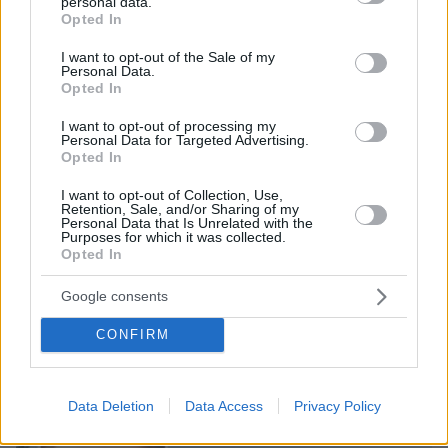
personal data.
grant or deny consent to Google and its third-party tags to
Opted In
use your data for below specified purposes in below Google
consent section.
I want to opt-out of the Sale of my
Personal Data.
Opted In
I want to opt-out of processing my
Personal Data for Targeted Advertising.
Opted In
I want to opt-out of Collection, Use,
Retention, Sale, and/or Sharing of my
Personal Data that Is Unrelated with the
Purposes for which it was collected.
Opted In
πριν μία ώρα
Βίντεο: Μεθυσμένη σκότωσε νύφη λίγες ώρες
μετά τον γάμο της και στο τμήμα ζητούσε
Google consents
κλαίγοντας τον πατέρα της
CONFIRM
Data Deletion
Data Access
Privacy Policy