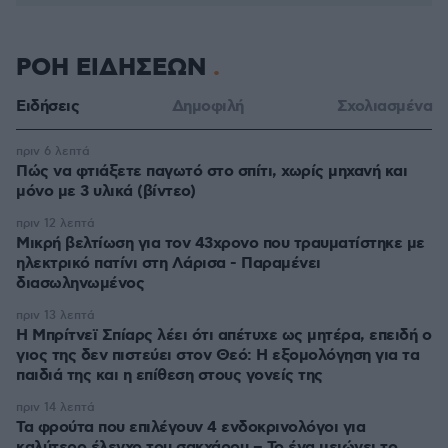
ΡΟΗ ΕΙΔΗΣΕΩΝ
Ειδήσεις
Δημοφιλή
Σχολιασμένα
πριν 6 λεπτά
Πώς να φτιάξετε παγωτό στο σπίτι, χωρίς μηχανή και
μόνο με 3 υλικά (βίντεο)
πριν 12 λεπτά
Μικρή βελτίωση για τον 43χρονο που τραυματίστηκε με
ηλεκτρικό πατίνι στη Λάρισα - Παραμένει
διασωληνωμένος
πριν 13 λεπτά
Η Μπρίτνεϊ Σπίαρς λέει ότι απέτυχε ως μητέρα, επειδή ο
γιος της δεν πιστεύει στον Θεό: Η εξομολόγηση για τα
παιδιά της και η επίθεση στους γονείς της
πριν 14 λεπτά
Τα φρούτα που επιλέγουν 4 ενδοκρινολόγοι για
καλύτερο έλεγχο του σακχάρου – Το ένα μειώνει το