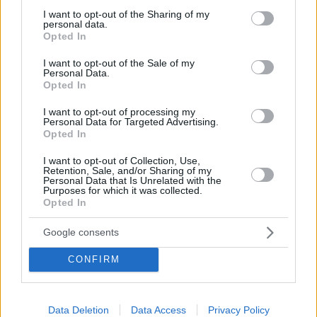
not limited to your visit or usage behaviour. You may click to
I want to opt-out of the Sharing of my
personal data.
grant or deny consent to Google and its third-party tags to
Opted In
use your data for below specified purposes in below Google
5
15.05.2024, 17:50
consent section.
I want to opt-out of the Sale of my
Υπό μερικό έλεγχο η φωτιά στην Περιφερειακή Αιγάλεω
Personal Data.
Opted In
Πρόκειται περί εγκληματικής κατ' επανάληψη
συμπεριφοράς, τόνισε ο υπουργός Κλιματικής Κρίσης
I want to opt-out of processing my
Personal Data for Targeted Advertising.
και Πολιτικής Προστασίας Βασίλης Κικίλιας
Opted In
I want to opt-out of Collection, Use,
Retention, Sale, and/or Sharing of my
Personal Data that Is Unrelated with the
Purposes for which it was collected.
Opted In
Google consents
CONFIRM
Data Deletion
Data Access
Privacy Policy