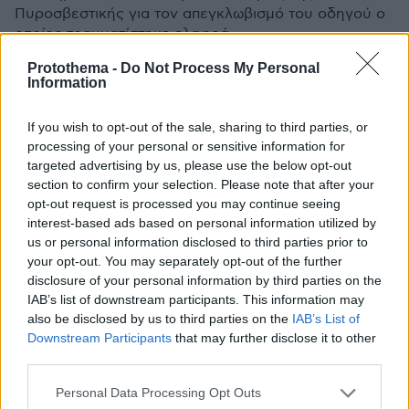
Πυροσβεστικής για τον απεγκλωβισμό του οδηγού ο
οποίος τραυματίστηκε ελαφρά
Protothema -
Do Not Process My Personal
Information
If you wish to opt-out of the sale, sharing to third parties, or
processing of your personal or sensitive information for
targeted advertising by us, please use the below opt-out
section to confirm your selection. Please note that after your
opt-out request is processed you may continue seeing
interest-based ads based on personal information utilized by
us or personal information disclosed to third parties prior to
your opt-out. You may separately opt-out of the further
disclosure of your personal information by third parties on the
IAB’s list of downstream participants. This information may
also be disclosed by us to third parties on the
IAB’s List of
Downstream Participants
that may further disclose it to other
third parties.
Please note that this website/app uses one or more Google
Personal Data Processing Opt Outs
services and may gather and store information including but