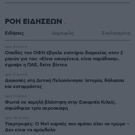
ΡΟΗ ΕΙΔΗΣΕΩΝ
Ειδήσεις
Δημοφιλή
Σχολιασμένα
πριν 4 λεπτά
Οπαδός του ΟΦΗ έβγαλε εισιτήριο διαρκείας στον 2
μηνών γιο του: «Είναι οικογένεια, είναι παράδοση»,
έγραψε η ΠΑΕ, δείτε βίντεο
πριν 5 λεπτά
Διακοπές στη Δυτική Πελοπόννησο: Ιστορία, θάλασσα
και καταρράκτες
πριν 5 λεπτά
Φωτιά σε χαμηλή βλάστηση στην Ευκαρπία Κιλκίς,
σηκώθηκαν τρία αεροσκάφη
πριν 18 λεπτά
Υπερτροφές: Ο Νο1 καρπός που πρέπει όλοι να τρώμε –
Δεν είναι τα αμύγδαλα