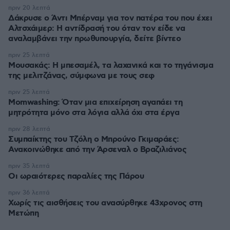
πριν 20 λεπτά
Δάκρυσε ο Άντι Μπέρναμ για τον πατέρα του που έχει
Αλτσχάιμερ: Η αντίδρασή του όταν τον είδε να
αναλαμβάνει την πρωθυπουργία, δείτε βίντεο
πριν 25 λεπτά
Μουσακάς: Η μπεσαμέλ, τα λαχανικά και το τηγάνισμα
της μελιτζάνας, σύμφωνα με τους σεφ
πριν 25 λεπτά
Momwashing: Όταν μια επιχείρηση αγαπάει τη
μητρότητα μόνο στα λόγια αλλά όχι στα έργα
πριν 28 λεπτά
Συμπαίκτης του Τζόλη ο Μπρούνο Γκιμαράες:
Ανακοινώθηκε από την Άρσεναλ ο Βραζιλιάνος
πριν 35 λεπτά
Οι ωραιότερες παραλίες της Πάρου
πριν 36 λεπτά
Χωρίς τις αισθήσεις του ανασύρθηκε 43χρονος στη
Μετώπη