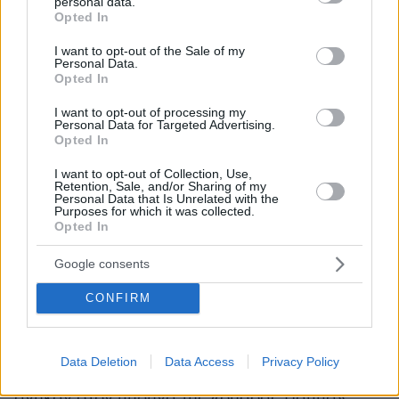
personal data.
grant or deny consent to Google and its third-party tags to
Opted In
Κατερίνας Νοτοπούλου
use your data for below specified purposes in below Google
consent section.
I want to opt-out of the Sale of my
Personal Data.
Ο αριθμός αυτός, σύμφωνα με πληροφορίες,
Opted In
κάθε άλλο παρά τυχαίος θεωρείται, καθώς σε
I want to opt-out of processing my
περίπτωση που ο ΣΥΡΙΖΑ χάσει πέντε
Personal Data for Targeted Advertising.
Opted In
βουλευτές από την σημερινή κοινοβουλευτική
του δύναμη, αυτό αυτομάτως σηματοδοτεί την
I want to opt-out of Collection, Use,
Retention, Sale, and/or Sharing of my
απώλεια της θέσης της αξιωματικής
Personal Data that Is Unrelated with the
αντιπολίτευσης, περιορίζοντας δραματικά τους
Purposes for which it was collected.
Opted In
πολιτικούς χειρισμούς του κ. Κασσελάκη.
Google consents
Σπάει η «ομάδα Παππά»
CONFIRM
Παράλληλα, αίσθηση προκάλεσε στους
μυημένους στα εσωκομματικά, το γεγονός ότι
Data Deletion
Data Access
Privacy Policy
το κείμενο συνυπογράφουν στελέχη που
ανήκαν στον πυρήνα της «ομάδας Παππά»,