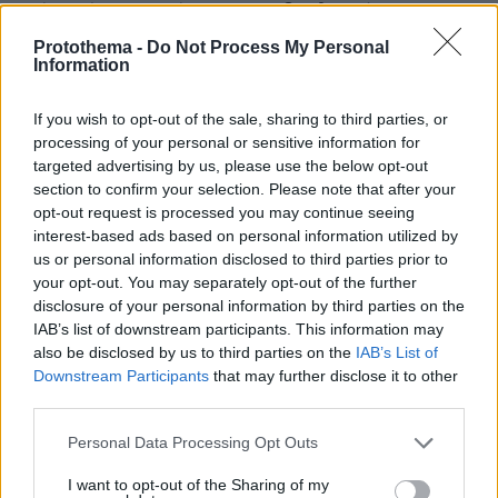
Τρίτο κόμμα χωρίς... τους 5 βουλευτές
Protothema -
Do Not Process My Personal
Information
Ακόμη μεγαλύτερη βαρύτητα, ωστόσο, ενέχουν
στο κείμενο οι επτά υπογραφές βουλευτών του
If you wish to opt-out of the sale, sharing to third parties, or
ΣΥΡΙΖΑ, δηλαδή των:
processing of your personal or sensitive information for
targeted advertising by us, please use the below opt-out
Όλγας Γεροβασίλη
section to confirm your selection. Please note that after your
opt-out request is processed you may continue seeing
interest-based ads based on personal information utilized by
Χρήστου Γιαννούλη
us or personal information disclosed to third parties prior to
your opt-out. You may separately opt-out of the further
Μίλτου Ζαμπάρα
disclosure of your personal information by third parties on the
IAB’s list of downstream participants. This information may
also be disclosed by us to third parties on the
IAB’s List of
Διονύση Καλαματιανού
Downstream Participants
that may further disclose it to other
third parties.
Ανδρέα Παναγιωτόπουλου
Please note that this website/app uses one or more Google
Personal Data Processing Opt Outs
services and may gather and store information including but
Αθηνάς Λινού
not limited to your visit or usage behaviour. You may click to
I want to opt-out of the Sharing of my