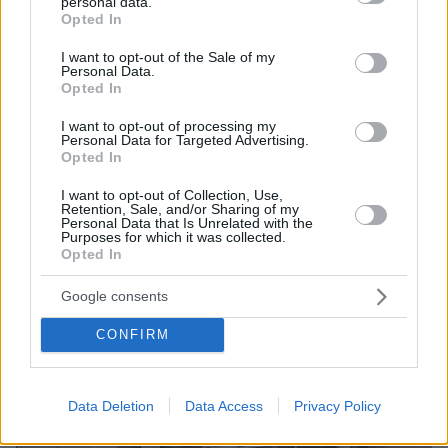
personal data.
grant or deny consent to Google and its third-party tags to
Opted In
use your data for below specified purposes in below Google
consent section.
I want to opt-out of the Sale of my
Personal Data.
Opted In
I want to opt-out of processing my
Personal Data for Targeted Advertising.
3
08.04.2025, 13:40
Opted In
Ανακηρύχθηκε σε επίτιμο Διδάκτορα του ΕΚΠΑ ο
Νομπελίστας Sir Χριστόφορος Πισσαρίδης
I want to opt-out of Collection, Use,
Retention, Sale, and/or Sharing of my
Η ομιλία του τιμωμένου καθηγητή, Sir Χριστόφορου
Personal Data that Is Unrelated with the
Πισσαρίδη είχε τίτλο: «η Τεχνητή Νοημοσύνη και η
Purposes for which it was collected.
Opted In
επίδρασή της στην αγορά εργασίας»
Google consents
CONFIRM
Data Deletion
Data Access
Privacy Policy