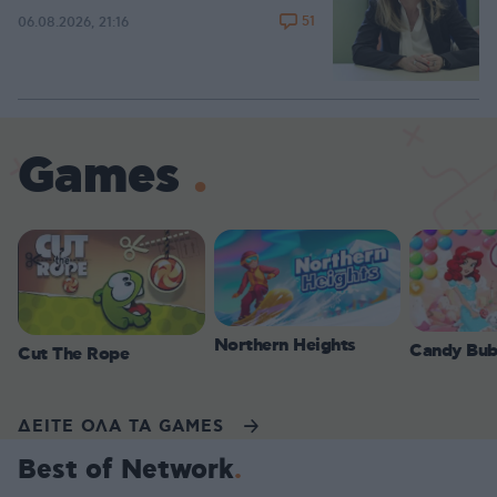
51
06.08.2026, 21:16
Games
Northern Heights
Candy Bub
Cut The Rope
ΔΕΙΤΕ ΟΛΑ ΤΑ GAMES
Best of Network