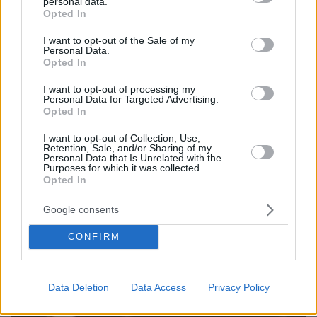
personal data.
grant or deny consent to Google and its third-party tags to
Opted In
use your data for below specified purposes in below Google
ΤΑ ΠΙΟ ΔΗΜΟΦΙΛΗ
consent section.
I want to opt-out of the Sale of my
Personal Data.
Opted In
I want to opt-out of processing my
Personal Data for Targeted Advertising.
Opted In
I want to opt-out of Collection, Use,
Retention, Sale, and/or Sharing of my
Personal Data that Is Unrelated with the
Purposes for which it was collected.
Opted In
Google consents
CONFIRM
Data Deletion
Data Access
Privacy Policy