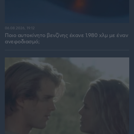
06.08.2026, 19:12
Ποιο αυτοκίνητο βενζίνης έκανε 1.980 χλμ με έναν
ανεφοδιασμό;