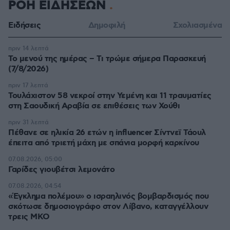
ΡΟΗ ΕΙΔΗΣΕΩΝ
Ειδήσεις
Δημοφιλή
Σχολιασμένα
πριν 14 λεπτά
Το μενού της ημέρας – Τι τρώμε σήμερα Παρασκευή
(7/8/2026)
πριν 17 λεπτά
Τουλάχιστον 58 νεκροί στην Υεμένη και 11 τραυματίες
στη Σαουδική Αραβία σε επιθέσεις των Χούθι
πριν 31 λεπτά
Πέθανε σε ηλικία 26 ετών η influencer Σίντνεϊ Τάουλ
έπειτα από τριετή μάχη με σπάνια μορφή καρκίνου
07.08.2026, 05:00
Γαρίδες γιουβέτσι λεμονάτο
07.08.2026, 04:54
«Έγκλημα πολέμου» ο ισραηλινός βομβαρδισμός που
σκότωσε δημοσιογράφο στον Λίβανο, καταγγέλλουν
τρεις ΜΚΟ