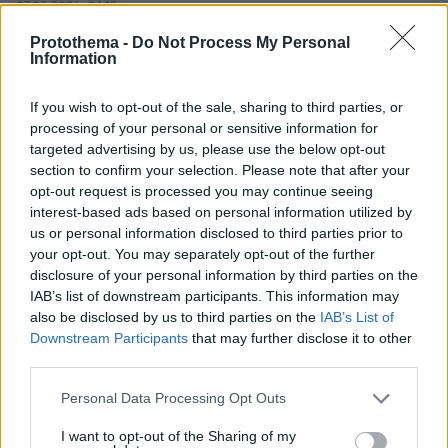
07.08.2026, 04:13
Επεισόδια μεταξύ διαδηλωτών και αστυνομικών έξω
Protothema -
Do Not Process My Personal
από τη Γερουσία στην Αργεντινή, δείτε βίντεο
Information
07.08.2026, 03:38
Σαουδική Αραβία, Τουρκία και Πακιστάν ετοιμάζονται
If you wish to opt-out of the sale, sharing to third parties, or
να υπογράψουν συμφωνία αμοιβαίας άμυνας
processing of your personal or sensitive information for
targeted advertising by us, please use the below opt-out
07.08.2026, 03:01
Συνελήφθη πρώην κυβερνήτης πολιτείας του Μεξικού
section to confirm your selection. Please note that after your
για την εξαφάνιση των 43 φοιτητών το 2014
opt-out request is processed you may continue seeing
interest-based ads based on personal information utilized by
07.08.2026, 02:35
us or personal information disclosed to third parties prior to
Τουλάχιστον 11 τραυματίες σε επιθέσεις των Χούθι στη
your opt-out. You may separately opt-out of the further
νότια Σαουδική Αραβία
disclosure of your personal information by third parties on the
07.08.2026, 02:10
IAB’s list of downstream participants. This information may
Γκολ ο Παυλίδης στη εξάρα της Μπενφίκα στη Χαρτς και
also be disclosed by us to third parties on the
IAB’s List of
μια ανάσα από τα play-offs του Europa League, δείτε τα
Downstream Participants
that may further disclose it to other
γκολ
third parties.
Please note that this website/app uses one or more Google
Personal Data Processing Opt Outs
ΔΕΙΤΕ ΟΛΕΣ ΤΙΣ ΕΙΔΗΣΕΙΣ
services and may gather and store information including but
not limited to your visit or usage behaviour. You may click to
I want to opt-out of the Sharing of my