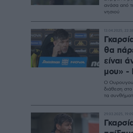
ανάσα από τ
νησιού
13.04.2025, 22:3
Γκαρσί
θα πάρε
είναι ά
μου» - 
Ο Ουρουγουα
διάθεση στο 
τα συνθήματ
29.03.2025, 19:0
Γκαρσί