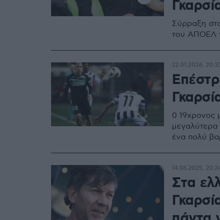
Γκαρσία
Σύρραξη στο
του ΑΠΟΕΛ ν
22.01.2026, 20:3
Επέστρ
Γκαρσί
0 19χρονος μ
μεγαλύτερα 
ένα πολύ βα
14.06.2025, 20:2
Στα ελ
Γκαρσί
πάντα ν