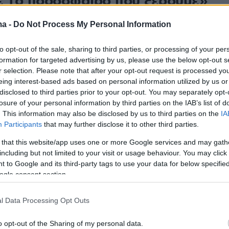
ε το ποδόσφαιρο που ξέρουμε»
νοποιημένος ήταν ο τεχνικός του Ατρόμητου για τη
ma -
Do Not Process My Personal Information
 ΟΦΗ, τονίζοντας πως το κλειδί της αναμέτρησης ήταν
νιση στο δεύτερο ημίχρονο.
to opt-out of the sale, sharing to third parties, or processing of your per
formation for targeted advertising by us, please use the below opt-out s
r selection. Please note that after your opt-out request is processed y
19
4
eing interest-based ads based on personal information utilized by us or
ς ο Μπέος με Γκαρσία: «Αυτό
disclosed to third parties prior to your opt-out. You may separately opt-
losure of your personal information by third parties on the IAB’s list of
ούν, το Μίκι Μάους, έδειξε τα
. This information may also be disclosed by us to third parties on the
IA
ικά του όργανα στην εξέδρα»
Participants
that may further disclose it to other third parties.
 that this website/app uses one or more Google services and may gath
νδρας του Βόλου έκανε λόγο για ντροπή,
including but not limited to your visit or usage behaviour. You may click 
τας τον προπονητή του Ατρόμητου
 to Google and its third-party tags to use your data for below specifi
ogle consent section.
14
ης Κωττάς, ο νεαρός αμυντικός
l Data Processing Opt Outs
Κ που ονειρεύεται να γίνει ο
o opt-out of the Sharing of my personal data.