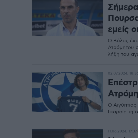
Σήμερα
Πουρσα
εμείς ο
Ο Βόλος έκαν
Ατρόμητου σ
λήξη του α
02.07.2024, 18:3
Επέστρ
Ατρόμη
Ο Αιγύπτιος
Γκαρσία τη 
11.06.2024, 17:37