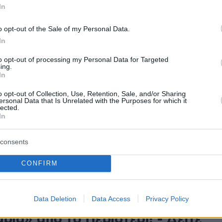
In
ουλιεράκης
o opt-out of the Sale of my Personal Data.
αμυντικός έκανε ντεμπούτο με την πρώτη ομάδα του
In
στο Αιγάλεω - Η πορεία του, το περιβραχιόνιο και τα
ια το μέλλον
to opt-out of processing my Personal Data for Targeted
ing.
In
α: «Δεν παρατήσαμε ποτέ το
o opt-out of Collection, Use, Retention, Sale, and/or Sharing
ersonal Data that Is Unrelated with the Purposes for which it
lected.
ι...» - Δείτε βίντεο
In
νός τεχνικός του Ατρόμητου στάθηκε στον
consents
υ έδειξαν οι παίκτες του ενώ άφησε αιχμές για τις
μοίρασε ο διαιτητής
CONFIRM
ραϊκός - Ατρόμητος 2-3:
Data Deletion
Data Access
Privacy Policy
ρια» από το Περιστέρι! - Δείτε