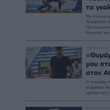
τα γκο
Με ένα κατα
Ατρόμητος έφ
Πανσερραϊκο
Μουντές και 
12.10.2024, 19:23
«Θυμάμ
μου στ
στον Α
Ο τεχνικός 
κεφάλαιο τη
χρόνια που
05.10.2024, 21:25