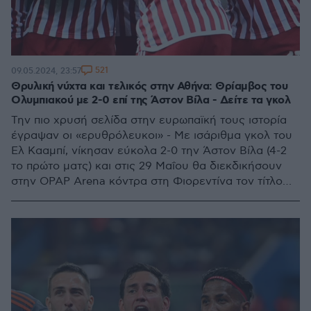
521
09.05.2024, 23:57
Θρυλική νύχτα και τελικός στην Αθήνα: Θρίαμβος του
Ολυμπιακού με 2-0 επί της Άστον Βίλα - Δείτε τα γκολ
Την πιο χρυσή σελίδα στην ευρωπαϊκή τους ιστορία
έγραψαν οι «ερυθρόλευκοι» - Με ισάριθμα γκολ του
Ελ Κααμπί, νίκησαν εύκολα 2-0 την Άστον Βίλα (4-2
το πρώτο ματς) και στις 29 Μαΐου θα διεκδικήσουν
στην OPAP Arena κόντρα στη Φιορεντίνα τον τίτλο
του Conference League