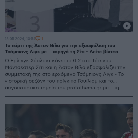
1
15.05.2024, 10:54
Το πάρτι της Άστον Βίλα για την εξασφάλιση του
Τσάμπιονς Λιγκ με... χορηγό τη Σίτι - Δείτε βίντεο
Ο Έρλινγκ Χάαλαντ κάνει το 0-2 στο Τότεναμ -
Μάντσεστερ Σίτι και η Άστον Βίλα εξασφαλίζει την
συμμετοχή της στο ερχόμενο Τσάμπιονς Λιγκ - Το
«ιστορική σεζόν» του πρίγκιπα Γουίλιαμ και το...
αυγουστιάτικο ταμείο του protothema.gr με... τη
σύμφωνη γνώμη του Σερ Άλεξ Φέργκιουσον