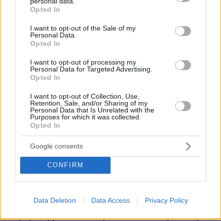
personal data.
grant or deny consent to Google and its third-party tags to
Opted In
use your data for below specified purposes in below Google
consent section.
I want to opt-out of the Sale of my
Personal Data.
Opted In
I want to opt-out of processing my
Personal Data for Targeted Advertising.
Opted In
I want to opt-out of Collection, Use,
Retention, Sale, and/or Sharing of my
Personal Data that Is Unrelated with the
Purposes for which it was collected.
Opted In
Google consents
CONFIRM
Data Deletion
Data Access
Privacy Policy
113
03.05.2024, 09:39
Το μεγάλο βράδυ του Ολυμπιακού - Μετά την τεσσάρα