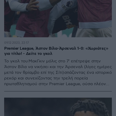
09.12.2023, 22:17
Premier League, Άστον Βίλα-Άρσεναλ 1-0: «Χωριάτες»
για τίτλο! - Δείτε το γκολ
Το γκολ του ΜακΓκιν μόλις στο 7' επέτρεψε στην
Άστον Βίλα να νικήσει και την Άρσεναλ (λίγες ημέρες
μετά τον θρίαμβο επί της Σίτι) σπάζοντας ένα ιστορικό
ρεκόρ και συνεχίζοντας την τρελή πορεία
πρωταθλητισμού στην Premier League, ούσα πλέον
στο -2 από την πρώτη Λίβερπουλ