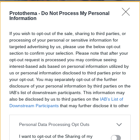
Protothema -
Do Not Process My Personal
Information
If you wish to opt-out of the sale, sharing to third parties, or
processing of your personal or sensitive information for
targeted advertising by us, please use the below opt-out
section to confirm your selection. Please note that after your
opt-out request is processed you may continue seeing
interest-based ads based on personal information utilized by
2
04.05.2024, 07:04
us or personal information disclosed to third parties prior to
Ο Ιμπόρα, ο άνθρωπος των 4 Europa του άλλαξε προς
your opt-out. You may separately opt-out of the further
το καλύτερο το κέντρο του Ολυμπιακού
disclosure of your personal information by third parties on the
Ο Μεντιλίμπαρ είχε στον Ιμπόρα έναν παίκτη με
IAB’s list of downstream participants. This information may
προσωπικότητα. Με χαρακτήρα και τσαγανό. Δεν τον
also be disclosed by us to third parties on the
IAB’s List of
είδε ως έναν ακόμα παίκτη μεγάλης ηλικίας. Τον
Downstream Participants
that may further disclose it to other
ενέταξε στα βασικά πλάνα της ομάδας και
third parties.
δικαιώθηκε
Please note that this website/app uses one or more Google
Personal Data Processing Opt Outs
services and may gather and store information including but
not limited to your visit or usage behaviour. You may click to
I want to opt-out of the Sharing of my