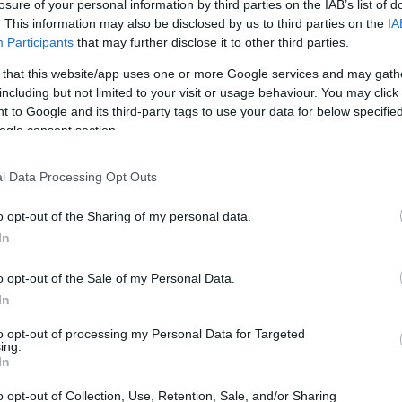
losure of your personal information by third parties on the IAB’s list of
θησε να «ανοίξει» γραφείο στο
. This information may also be disclosed by us to third parties on the
IA
Participants
that may further disclose it to other third parties.
μείο Χαλκίδας
 that this website/app uses one or more Google services and may gath
 νοσηλευτικού ιδρύματος αντιλήφθηκαν εγκαίρως τις
including but not limited to your visit or usage behaviour. You may click 
ου και τον ακινητοποίησαν
 to Google and its third-party tags to use your data for below specifi
ogle consent section.
1
l Data Processing Opt Outs
πτη τραγωδία στην Εύβοια:
ος καταπλακώθηκε από
o opt-out of the Sharing of my personal data.
In
ό, την ώρα που το επισκεύαζε!
o opt-out of the Sale of my Personal Data.
ελευταία του πνοή στο νοσοκομείο Χαλκίδας
In
to opt-out of processing my Personal Data for Targeted
4
ing.
ονται τα χειρουργεία το ένα
In
o opt-out of Collection, Use, Retention, Sale, and/or Sharing