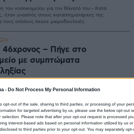
η του νοσοκομείου για τον θάνατό του – Κατά
, ήταν γνωστός στους καταστηματάρχες της
ια τους οποίους έκανε μικροδουλειές
37
 46χρονος – Πήγε στο
μείο με συμπτώματα
ληξίας
ντρας εκδήλωσε υψηλή θερμοκρασία και πονοκέφαλο
οφορίες, ο 46χρονος ήταν γνωστός στους
ma -
Do Not Process My Personal Information
ρχες της Χαλκίδες για τους οποίους έκανε
ές
to opt-out of the sale, sharing to third parties, or processing of your per
formation for targeted advertising by us, please use the below opt-out s
r selection. Please note that after your opt-out request is processed y
2
eing interest-based ads based on personal information utilized by us or
ν επ' αυτοφώρω διαρρήκτη που
disclosed to third parties prior to your opt-out. You may separately opt-