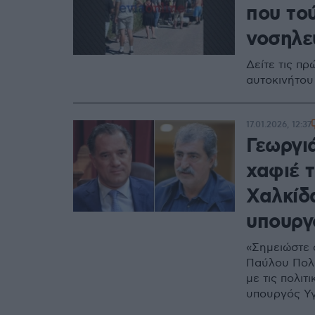
που το
νοσηλε
Δείτε τις π
αυτοκινήτου
17.01.2026, 12:37
Γεωργι
χαφιέ τ
Χαλκίδ
υπουργ
«Σημειώστε 
Παύλου Πολά
με τις πολιτ
υπουργός Υγ