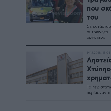
που σκ
του
Σε κατάστασ
αυτοκίνητο 
αργότερα
14.12.2018, 15:04
Ληστεί
Χτύπησ
χρηματ
Το περιστατι
περίμεναν τ