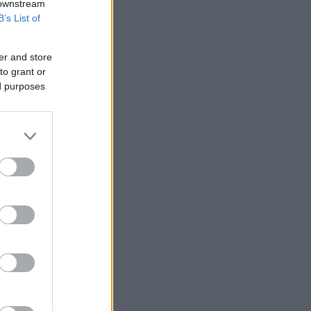
 downstream
B’s List of
er and store
to grant or
ed purposes