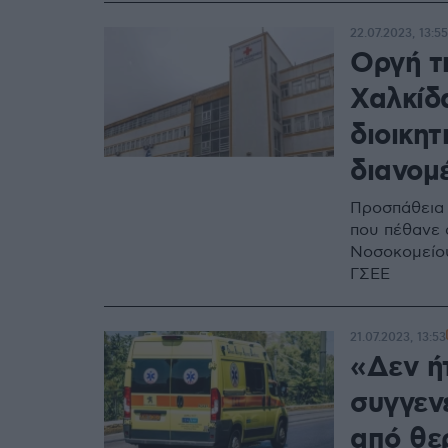
22.07.2023, 13:55
Οργή τ
Χαλκίδ
διοικητ
διανομ
Προσπάθεια 
που πέθανε 
Νοσοκομείου
ΓΣΕΕ
21.07.2023, 13:53
«Δεν ή
συγγεν
από θε