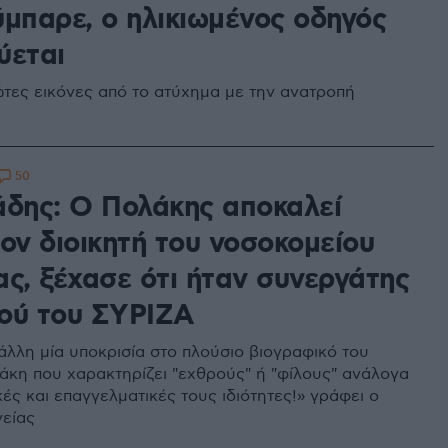
ύμπαρε, ο ηλικιωμένος οδηγός
ύεται
ρώτες εικόνες από το ατύχημα με την ανατροπή
50
άδης: Ο Πολάκης αποκαλεί
ον διοικητή του νοσοκομείου
ας, ξέχασε ότι ήταν συνεργάτης
ού του ΣΥΡΙΖΑ
άλλη μία υποκρισία στο πλούσιο βιογραφικό του
κη που χαρακτηρίζει "εχθρούς" ή "φίλους" ανάλογα
ικές και επαγγελματικές τους ιδιότητες!» γράφει ο
είας