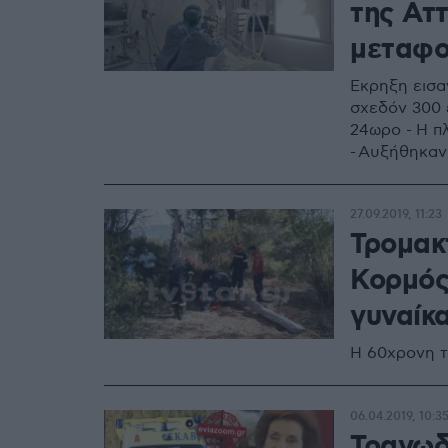
της Αττ
μεταφο
Έκρηξη εισα
σχεδόν 300 
24ωρο - Η π
- Αυξήθηκαν
27.09.2019, 11:23
Τρομακ
Κορμός
γυναίκ
Η 60χρονη τ
06.04.2019, 10:3
Τραγωδί