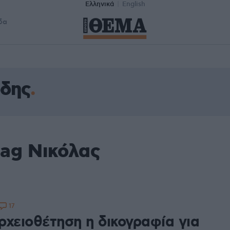
Ελληνικά
English
δα
όδης
tag Νικόλας
17
ρχειοθέτηση η δικογραφία για