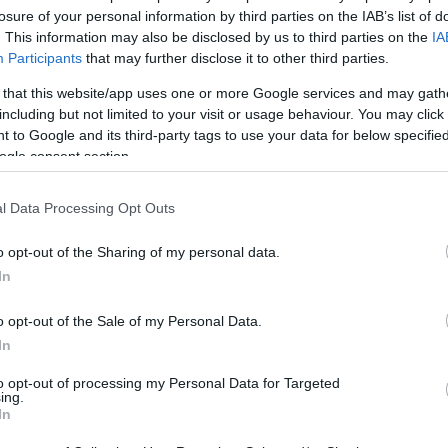
για βιασμό σε βάρος του Νικόλα
losure of your personal information by third parties on the IAB’s list of
. This information may also be disclosed by us to third parties on the
IA
πόδη μετά την καταγγελία
Participants
that may further disclose it to other third parties.
 that this website/app uses one or more Google services and may gath
including but not limited to your visit or usage behaviour. You may click 
όμενος ηθοποιός, που αρνείται την κατηγορία του
 to Google and its third-party tags to use your data for below specifi
οντας λόγο για συναινετικό σεξ με τον μηνυτή του,
ogle consent section.
 σε ανωμοτί κατάθεση
l Data Processing Opt Outs
26
o opt-out of the Sharing of my personal data.
ασε» καταγγέλλει ο Άνθης -
In
νετικό σεξ» απαντά ο
o opt-out of the Sale of my Personal Data.
πόδης
In
φώτα και μου όρμησε», κατέθεσε ο Δημήτρης
to opt-out of processing my Personal Data for Targeted
ον ηθοποιό που έγινε γνωστός από τον ρόλο του στις
ing.
In