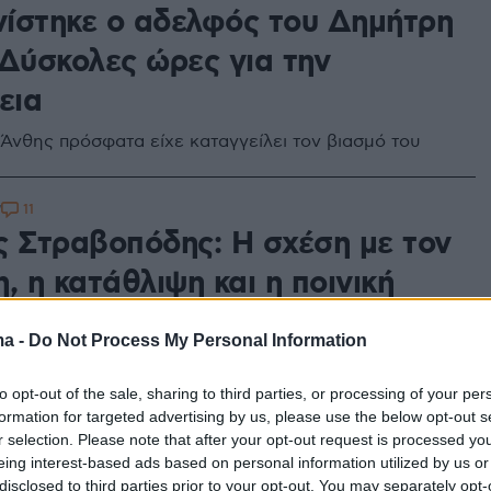
ίστηκε ο αδελφός του Δημήτρη
 Δύσκολες ώρες για την
εια
Άνθης πρόσφατα είχε καταγγείλει τον βιασμό του
11
7
ς Στραβοπόδης: Η σχέση με τον
, η κατάθλιψη και η ποινική
ναντίον του
ma -
Do Not Process My Personal Information
του από το ξεκίνημα στο Εθνικό Θέατρο, έως
 του στη δίνη των σοβαρών καταγγελιών σεξουαλικού
to opt-out of the sale, sharing to third parties, or processing of your per
ου
formation for targeted advertising by us, please use the below opt-out s
r selection. Please note that after your opt-out request is processed y
eing interest-based ads based on personal information utilized by us or
34
disclosed to third parties prior to your opt-out. You may separately opt-