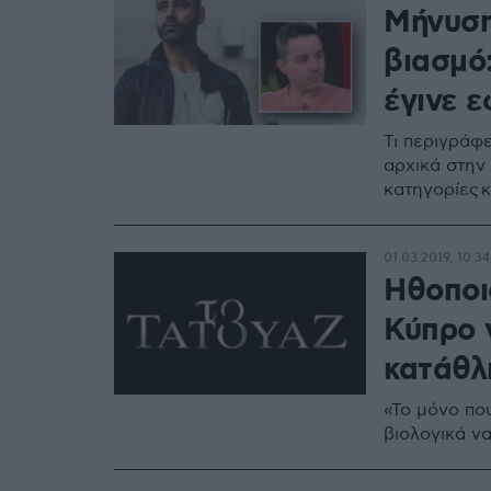
Μήνυση
βιασμό
έγινε ε
Τι περιγράφε
αρχικά στην 
κατηγορίες κ
01.03.2019, 10:34
Ηθοποι
Κύπρο 
κατάθλ
«Το μόνο πο
βιολογικά ν