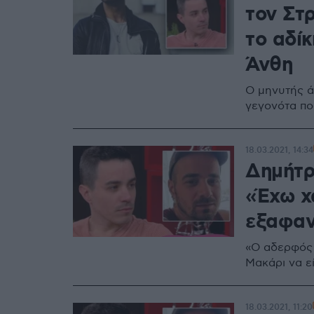
τον Στ
το αδί
Άνθη
Ο μηνυτής ά
γεγονότα που
18.03.2021, 14:34
Δημήτρ
«Έχω χ
εξαφαν
«Ο αδερφός μ
Μακάρι να ε
18.03.2021, 11:20