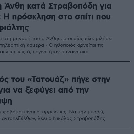
 Άνθη κατά Στραβοπόδη για
: Η πρόσκληση στο σπίτι που
φιάλτης
ι στη μήνυσή του ο Άνθης, ο οποίος είχε μιλήσει
τηλεοπτική κάμερα - Ο ηθοποιός αρνείται τις
αι λέει πώς ό,τι έγινε ήταν συναινετικό
ός του «Τατουάζ» πήγε στην
για να ξεφύγει από την
ιψη
υ φοβάμαι είναι οι αρρώστιες. Να μην μπορώ,
α ανταπεξέλθω», λέει ο Νικόλας Στραβοπόδης