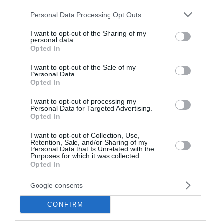
Please note that this website/app uses one or more Google
Personal Data Processing Opt Outs
services and may gather and store information including but
not limited to your visit or usage behaviour. You may click to
I want to opt-out of the Sharing of my
personal data.
grant or deny consent to Google and its third-party tags to
Opted In
use your data for below specified purposes in below Google
consent section.
I want to opt-out of the Sale of my
Personal Data.
Opted In
I want to opt-out of processing my
Personal Data for Targeted Advertising.
Opted In
I want to opt-out of Collection, Use,
Retention, Sale, and/or Sharing of my
Personal Data that Is Unrelated with the
Purposes for which it was collected.
Opted In
Google consents
06.02.2025, 21:30
Πέθανε ο ναύαρχος Αντώνης Θεοχάρης
CONFIRM
Ήταν κυβερνήτης του αντιτορπιλικού «Κανάρης» και