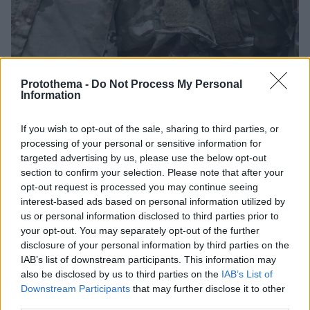
Protothema -
Do Not Process My Personal
Information
If you wish to opt-out of the sale, sharing to third parties, or
17
25.09.2025, 18:22
Το υπουργείο Πολέμου των ΗΠΑ κάλεσε εκατοντάδες
processing of your personal or sensitive information for
ανώτατους αξιωματικούς να συγκεντρωθούν
targeted advertising by us, please use the below opt-out
εσπευσμένα σε βάση στη Βιρτζίνια
section to confirm your selection. Please note that after your
opt-out request is processed you may continue seeing
Η εξαιρετικά ασυνήθιστη εντολή του Πιτ Χέγκσεθ,
interest-based ads based on personal information utilized by
που έχει περικόψει κατά περίπου 20% τους
us or personal information disclosed to third parties prior to
ανώτατους αξιωματικούς, εστάλη σε σχεδόν όλους
your opt-out. You may separately opt-out of the further
τους ανώτατους διοικητές παγκοσμίως
disclosure of your personal information by third parties on the
IAB’s list of downstream participants. This information may
also be disclosed by us to third parties on the
IAB’s List of
Downstream Participants
that may further disclose it to other
third parties.