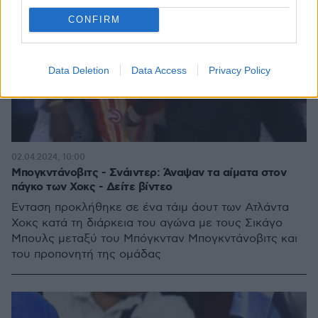
CONFIRM
Data Deletion
Data Access
Privacy Policy
02.04.2024, 10:00
Μπογκντάνοβιτς - Σνάιντερ: Άναψαν τα αίματα στον
πάγκο των Χοκς - Δείτε βίντεο
Ένταση προκλήθηκε σε ένα τάιμ άουτ των Ατλάντα
Χοκς κατά τη διάρκεια του αγώνα με τους Σικάγο
Μπουλς μεταξύ του Μπόγκνταν Μπογκντάνοβιτς και
του προπονητή της ομάδας