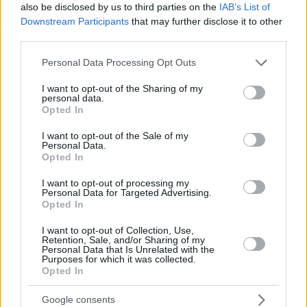
also be disclosed by us to third parties on the
IAB’s List of
Downstream Participants
that may further disclose it to other
third parties.
1
17.08.2024, 11:30
Ασταμάτητοι οι Σέρβοι μετά το χάλκινο στο Παρίσι -
Please note that this website/app uses one or more Google
Personal Data Processing Opt Outs
Λιώμα ο Μπογκντάνοβιτς ξάπλωσε σε καπό αυτοκινήτου
services and may gather and store information including but
μετά από πάρτι
not limited to your visit or usage behaviour. You may click to
I want to opt-out of the Sharing of my
personal data.
grant or deny consent to Google and its third-party tags to
Ο γάμος του Ντάνγκουμπιτς φάνηκε... καταστροφικός
Opted In
use your data for below specified purposes in below Google
για κάπιους Σέρβους παίκτες
consent section.
I want to opt-out of the Sale of my
Personal Data.
Opted In
I want to opt-out of processing my
Personal Data for Targeted Advertising.
Opted In
I want to opt-out of Collection, Use,
Retention, Sale, and/or Sharing of my
Personal Data that Is Unrelated with the
Purposes for which it was collected.
Opted In
Google consents