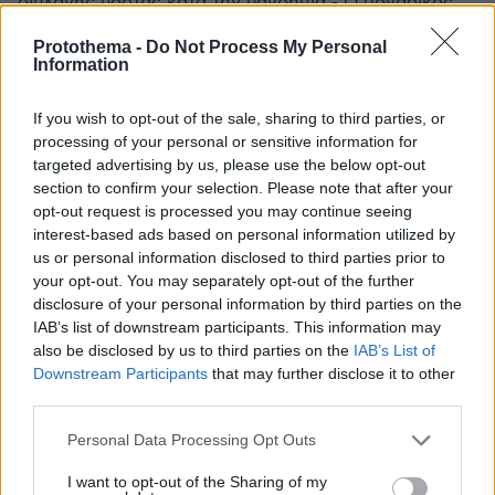
διπλανής πόρτας κατά την πανδημία - Ο μοναδικός
όρος του ιδρυτή στους χρήστες και ποια μεγάλα
Protothema -
Do Not Process My Personal
ονόματα της showbiz θησαυρίζουν
Information
If you wish to opt-out of the sale, sharing to third parties, or
processing of your personal or sensitive information for
targeted advertising by us, please use the below opt-out
section to confirm your selection. Please note that after your
opt-out request is processed you may continue seeing
interest-based ads based on personal information utilized by
us or personal information disclosed to third parties prior to
your opt-out. You may separately opt-out of the further
disclosure of your personal information by third parties on the
IAB’s list of downstream participants. This information may
also be disclosed by us to third parties on the
IAB’s List of
Downstream Participants
that may further disclose it to other
third parties.
Please note that this website/app uses one or more Google
Personal Data Processing Opt Outs
services and may gather and store information including but
not limited to your visit or usage behaviour. You may click to
I want to opt-out of the Sharing of my