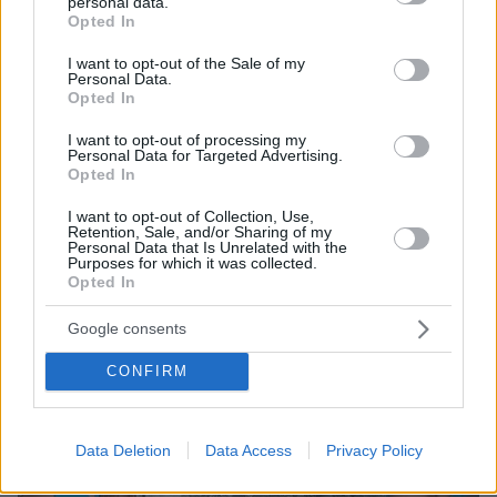
personal data.
grant or deny consent to Google and its third-party tags to
Opted In
use your data for below specified purposes in below Google
consent section.
I want to opt-out of the Sale of my
Personal Data.
Opted In
2
28.12.2022, 08:45
Μπέλα Θορν: «Σκηνοθέτης με κατηγόρησε ότι τον
I want to opt-out of processing my
φλέρταρα, ενώ ήμουν 10 ετών»
Personal Data for Targeted Advertising.
Opted In
«Μου είπε ότι τον έκανα να νιώσει πολύ άβολα, για
χρόνια ρωτούσα τον εαυτό μου "Μπέλα τι έκανες;"»
I want to opt-out of Collection, Use,
περιγράφει
Retention, Sale, and/or Sharing of my
Personal Data that Is Unrelated with the
Purposes for which it was collected.
Opted In
Google consents
CONFIRM
Data Deletion
Data Access
Privacy Policy