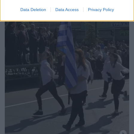
και τι γράφουν στο «μανιφέστο» τους οι κοπέλες που
Data Deletion
Data Access
Privacy Policy
πρωταγωνίστησαν στο... δρώμενο