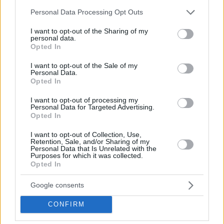
Please note that this website/app uses one or more Google
Personal Data Processing Opt Outs
services and may gather and store information including but
not limited to your visit or usage behaviour. You may click to
I want to opt-out of the Sharing of my
personal data.
grant or deny consent to Google and its third-party tags to
Opted In
use your data for below specified purposes in below Google
consent section.
I want to opt-out of the Sale of my
Personal Data.
Opted In
I want to opt-out of processing my
Personal Data for Targeted Advertising.
Opted In
I want to opt-out of Collection, Use,
Retention, Sale, and/or Sharing of my
291
30.10.2019, 18:17
Personal Data that Is Unrelated with the
Νέα Φιλαδέλφεια: Οι Monty Python και οι
Purposes for which it was collected.
«επαναστάτριες» της παρέλασης
Opted In
Πώς έφτασαν η σκέψη του Κορνήλιου Καστοριάδη, η
Google consents
σατιρική πανουργία των Monty Python και το
απέραντο κωμικό ταλέντο του Τζον Κλιζ να
CONFIRM
αναπαρασταθούν στη Νέα Φιλαδέλφεια, ανήμερα της
28ης Οκτωβρίου - Τι ήταν το «Ministry of Silly Walks»