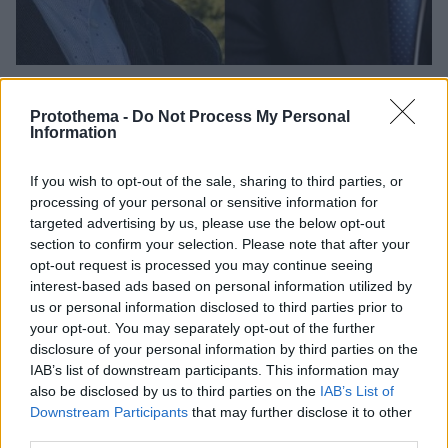
36
30.10.2019, 22:31
Κυμπουρόπουλος κατά Βορίδη για τη δήλωση περί
Protothema -
Do Not Process My Personal
«αναπηρίας» - Διαστρεβλώθηκαν τα λεγόμενά μου,
Information
απαντά ο υπουργός
Ο ευρωβουλευτής της ΝΔ καλεί τον υπουργό
If you wish to opt-out of the sale, sharing to third parties, or
Αγροτικής Ανάπτυξης να αποσύρει την αναφορά που
processing of your personal or sensitive information for
έκανε, σχολιάζοντας τα κορίτσια που έκαναν
targeted advertising by us, please use the below opt-out
παρέλαση στη Νέα Φιλαδέλφεια αλά Monty Pyhton
section to confirm your selection. Please note that after your
opt-out request is processed you may continue seeing
interest-based ads based on personal information utilized by
us or personal information disclosed to third parties prior to
your opt-out. You may separately opt-out of the further
disclosure of your personal information by third parties on the
IAB’s list of downstream participants. This information may
also be disclosed by us to third parties on the
IAB’s List of
Downstream Participants
that may further disclose it to other
third parties.