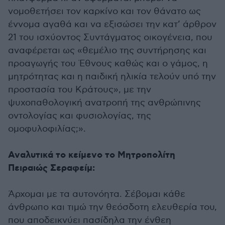
νομοθετήσει τον καρκίνο και τον θάνατο ως
έννομα αγαθά και να εξισώσει την κατ’ άρθρον
21 του ισχύοντος Συντάγματος οικογένεια, που
αναφέρεται ως «θεμέλιο της συντήρησης και
προαγωγής του Έθνους καθώς και ο γάμος, η
μητρότητας και η παιδική ηλικία τελούν υπό την
προστασία του Κράτους», με την
ψυχοπαθολογική ανατροπή της ανθρώπινης
οντολογίας και φυσιολογίας, της
ομοφυλοφιλίας;».
Αναλυτικά το κείμενο το Μητροπολίτη
Πειραιώς Σεραφείμ:
Άρχομαι με τα αυτονόητα. Σέβομαι κάθε
άνθρωπο και τιμώ την θεόσδοτη ελευθερία του,
που αποδεικνύει πασίδηλα την ένθεη