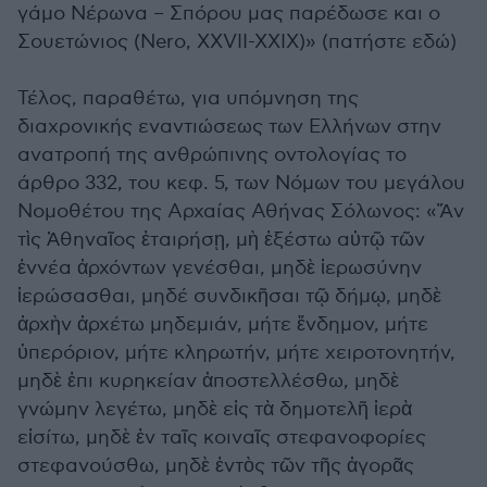
γάμο Νέρωνα – Σπόρου μας παρέδωσε και ο
Σουετώνιος (Nero, XXVII-XXIX)» (πατήστε εδώ)
Τέλος, παραθέτω, για υπόμνηση της
διαχρονικής εναντιώσεως των Ελλήνων στην
ανατροπή της ανθρώπινης οντολογίας το
άρθρο 332, του κεφ. 5, των Νόμων του μεγάλου
Νομοθέτου της Αρχαίας Αθήνας Σόλωνος: «Ἄν
τὶς Ἀθηναῖος ἐταιρήσῃ, μὴ ἐξέστω αὐτῷ τῶν
ἐννέα ἀρχόντων γενέσθαι, μηδὲ ἱερωσύνην
ἱερώσασθαι, μηδέ συνδικῆσαι τῷ δήμῳ, μηδὲ
ἀρχὴν ἀρχέτω μηδεμιάν, μήτε ἔνδημον, μήτε
ὑπερόριον, μήτε κληρωτήν, μήτε χειροτονητήν,
μηδὲ ἐπι κυρηκείαν ἀποστελλέσθω, μηδὲ
γνώμην λεγέτω, μηδὲ εἰς τὰ δημοτελῆ ἱερὰ
εἰσίτω, μηδὲ ἐν ταῖς κοιναῖς στεφανοφορίες
στεφανούσθω, μηδὲ ἐντὸς τῶν τῆς ἀγορᾶς