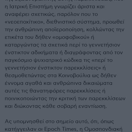
η Ιατρική Επιστήμη γνωρίζει άριστα και
αναφέρει σχετικώς, παρόλον που το
«νεοεποχίτικο», διεθνιστικό σύστημα, προωθεί
την ανθρώπινη αποϊεροποίηση, κολλώντας την
ετικέτα του δήθεν «ομοφοβικού» ή
καταργώντας τα σχετικά περί το γεννετήσιον
ένστικτον αδικήματα ή διαγράφοντας από τον
παγκόσμιο ψυχιατρικό κώδικα τις «περί το
γεννετήσιον ένστικτον παρεκκλίσεις» ή
θεσμοθετώντας στα Κοινοβούλια ως δήθεν
έννομα αγαθά και ανθρώπινα δικαιώματα
αυτές τις θανατηφόρες παρεκκλίσεις ή
ποινικοποιώντας την κριτική των παρεκκλίσεων
και διώκοντας κάθε σοβαρή εναντίωση.
Ας υπομνησθεί στο σημείο αυτό, ότι, όπως
κατήγγειλαν οι Epoch Times, η Ομοσπονδιακή