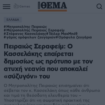
Games
ΕΛΛΑΔΑ
Column
Column
Μητροπολίτης Πειραιώς
1
2
Μητροπολίτης Πειραιώς Σεραφείμ
Στέφανος Κασσελάκης
Τάιλερ ΜακΜπέθ
γάμος ομόφυλων ζευγαριών
Ομόφυλα ζευγάρια
Πειραιώς Σεραφείμ: Ο
Κασσελάκης επαίρεται
δημοσίως ως πρότυπο με τον
ατυχή νεανία που αποκαλεί
«σύζυγόν» του
Ο Μητροπολίτης Πειραιώς επισημαίνει ότι
σέβεται τον κ. Κασσελάκη όπως κάθε άνθρωπο
και τιμά τη θεόσδοτη ελευθερία του –
Υποστηρίζει ότι «η σωματική πρακτική της