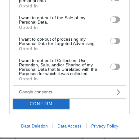
personal data.
grant or deny consent to Google and its third-party tags to
Opted In
αυτί σου ή να τρως με το χέρι σου, αφιερώνω
use your data for below specified purposes in below Google
ομοειδές γεγονός, που καταγράφει αιώνες πριν
consent section.
I want to opt-out of the Sale of my
Personal Data.
η τραγική ανθρώπινη Ιστορία για τον
Opted In
πρωτοπόρο των «gay γάμων», παράφορνα
I want to opt-out of processing my
Ρωμαίο Αυτοκράτορα Νέρωνα, που μας
Personal Data for Targeted Advertising.
διέσωσε ο περιώνυμος ιστορικός Κάσσιος Δίων
Opted In
Νικαέας.
I want to opt-out of Collection, Use,
Retention, Sale, and/or Sharing of my
Personal Data that Is Unrelated with the
«Ο προοδευτικός Νέρων, ο οποίος ενσαρκώνει
Purposes for which it was collected.
Opted In
τα όνειρα των μιμητών των πράξεών του, ήταν
η πρώτη διακεκριμένη προσωπικότητα της
Google consents
αρχαιότητας που παντρεύτηκε άντρα. Σύμφωνα
με τον ιστορικό Κάσσιο Δίωνα (2ος-3ος αι.) ο
CONFIRM
Νέρων έκανε διπλό γάμο. Ευνούχισε έναν
έφηβο ονόματι Σπόρο, τον έντυσε θηλυκότατα
Data Deletion
Data Access
Privacy Policy
με εντυπωσιακό φόρεμα, τον βάφτισε
“Σαββίνα” και τον παντρεύτηκε σαν γυναίκα