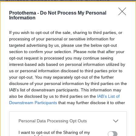
σώματος αποβάλλει συνεχώς σωματικά
περιττώματα και «φιλοξενεί» πολυεκατομμύρια
Protothema -
Do Not Process My Personal
μικροοργανισμών, παθογόνων και μη, που, αν
Information
εισέλθουν στον οργανισμό από άλλη οδό
επιφέρουν σηψαιμικό θάνατο, γι’ αυτό και
If you wish to opt-out of the sale, sharing to third parties, or
processing of your personal or sensitive information for
όποιος προβεί σε εξέταση βιοψίας του
targeted advertising by us, please use the below opt-out
προστάτου αδένα υποχρεούται σε δεκαήμερη
section to confirm your selection. Please note that after your
πολυδύναμη αντιβίωση.
opt-out request is processed you may continue seeing
interest-based ads based on personal information utilized by
us or personal information disclosed to third parties prior to
Όσον αφορά στην προβαλλόμενη από
your opt-out. You may separately opt-out of the further
συστημικά ΜΜΕ, δήθεν προοδευτικότητα και
disclosure of your personal information by third parties on the
ανοικτότητα της Αμερικανικής κοινωνίας με
IAB’s list of downstream participants. This information may
αφορμή τον «γάμον» του νέου Αρχηγού της
also be disclosed by us to third parties on the
IAB’s List of
Downstream Participants
that may further disclose it to other
Αξιωματικής Αντιπολιτεύσεως, για τα δήθεν
third parties.
ανθρώπινα δικαιώματα και την ισότητα για
συμπεριφορές που δεν συνάπτονται με την
Please note that this website/app uses one or more Google
Personal Data Processing Opt Outs
services and may gather and store information including but
ανθρώπινη οντολογία και φυσιολογία, γιατί δεν
not limited to your visit or usage behaviour. You may click to
I want to opt-out of the Sharing of my
είναι ανθρώπινο δικαίωμα να πίνεις νερό με το