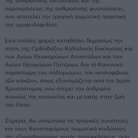
της ανθρώπινης οντολογίας και της
παραχρήσεως της ανθρώπινης φυσιολογίας,
που αποτελεί την τραγική σωματική πρακτική
της ομοφυλοφιλίας.
Έχω πολλές φορές καταθέσει δημοσίως την
πίστη της Ορθοδόξου Καθολικής Εκκλησίας και
των Αγίων Θεοκηρύκων Αποστόλων και των
Αγίων Θεοφόρων Πατέρων, δια τό Κανονικό
παράπτωμα του σοδομισμού, του «κολοφῶνος
τῶν κακῶν», όπως εξονομάζεται από τον Ιερόν
Χρυσόστομον, που στερεί τον άνθρωπο
αιωνίως της κοινωνίας και μετοχής στην ζωή
του Θεού.
Σήμερα, θα υπομνήσω τις τραγικές συνέπειες
και τους θανατηφόρους σωματικά κινδύνους
της εξωανθρώπινης αυτής παρεκκλίσεως, που