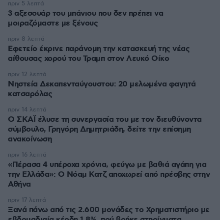
πριν 5 λεπτά
3 αξεσουάρ του μπάνιου που δεν πρέπει να
μοιραζόμαστε με ξένους
πριν 8 λεπτά
Εφετείο έκρινε παράνομη την κατασκευή της νέας
αίθουσας χορού του Τραμπ στον Λευκό Οίκο
πριν 12 λεπτά
Νηστεία Δεκαπενταύγουστου: 20 μελωμένα φαγητά
κατσαρόλας
πριν 14 λεπτά
Ο ΣΚΑΪ έλυσε τη συνεργασία του με τον διευθύνοντα
σύμβουλο, Γρηγόρη Δημητριάδη, δείτε την επίσημη
ανακοίνωση
πριν 16 λεπτά
«Πέρασα 4 υπέροχα χρόνια, φεύγω με βαθιά αγάπη για
την Ελλάδα»: Ο Νόαμ Κατζ αποχωρεί από πρέσβης στην
Αθήνα
πριν 17 λεπτά
Ξανά πάνω από τις 2.600 μονάδες το Χρηματιστήριο με
εβδομαδιαία κέρδη 1,8%, πού βρήκε στηρίγματα