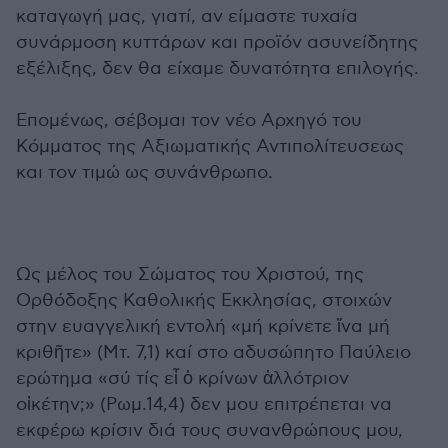
καταγωγή μας, γιατί, αν είμαστε τυχαία
συνάρμοση κυττάρων και προϊόν ασυνείδητης
εξέλιξης, δεν θα είχαμε δυνατότητα επιλογής.
Επομένως, σέβομαι τον νέο Αρχηγό του
Κόμματος της Αξιωματικής Αντιπολίτευσεως
και τον τιμώ ως συνάνθρωπο.
Ως μέλος του Σώματος του Χριστού, της
Ορθόδοξης Καθολικής Εκκλησίας, στοιχών
στην ευαγγελική εντολή «μή κρίνετε ἵνα μή
κριθῆτε» (Μτ. 7,1) καί στο αδυσώπητο Παύλειο
ερώτημα «σύ τίς εἶ ὁ κρίνων ἀλλότριον
οἰκέτην;» (Ρωμ.14,4) δεν μου επιτρέπεται να
εκφέρω κρίσιν διά τους συνανθρώπους μου,