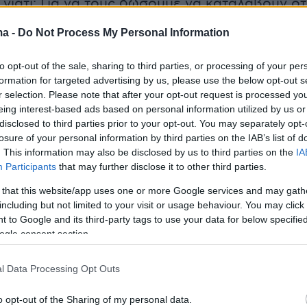
 γιατί; Για να τους δώσουμε να καταλάβουν ότ
άνουν οι
κηδεμόνες
τους είναι
αμαρτία,
είναι
ma -
Do Not Process My Personal Information
to opt-out of the sale, sharing to third parties, or processing of your per
yer(40599w16ki4e70hs, v-cyw8q5mxmtn5)
formation for targeted advertising by us, please use the below opt-out s
r selection. Please note that after your opt-out request is processed y
eing interest-based ads based on personal information utilized by us or
disclosed to third parties prior to your opt-out. You may separately opt-
losure of your personal information by third parties on the IAB’s list of
. This information may also be disclosed by us to third parties on the
IA
Participants
that may further disclose it to other third parties.
κλησία είναι
θανάσιμη διαγωγή,
άρα λοιπόν τα
 that this website/app uses one or more Google services and may gath
μην επαναλάβουν τα λάθη των κηδεμόνων τους
including but not limited to your visit or usage behaviour. You may click 
γίνουν και αυτά ομοφυλόφιλα», ανέφερε και
 to Google and its third-party tags to use your data for below specifi
: «Είμεθα υπέρ του υγιούς ερωτισμού, είμαστε
ogle consent section.
ωτισμού που λέει ο Θεός: αγάπη, άνδρας και
l Data Processing Opt Outs
o opt-out of the Sharing of my personal data.