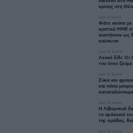
παιχνίδι στο Μ
κρίσης στη Θέο
πριν 11 λεπτά
Φάτε σούπα με 
κρατικά ΜΜΕ σ
συστήνουν ως 
καύσωνα
πριν 13 λεπτά
Λευκό ξίδι: Οι 
του όταν ζούμε 
πριν 13 λεπτά
Σύκα και φραγκ
και πόσα μπορο
καταναλώνουμ
πριν 14 λεπτά
Η Λίβερπουλ δε
το πρόσωπό του
της ομάδας, δεί
πριν 18 λεπτά