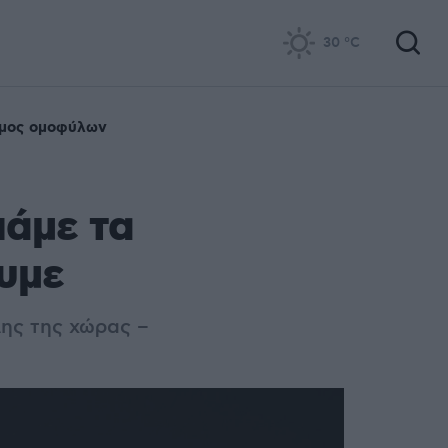
30
°C
μος ομοφύλων
άμε τα
ουμε
ης της χώρας –