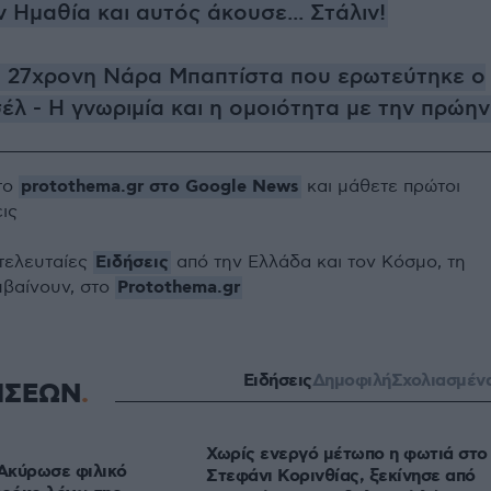
 Ημαθία και αυτός άκουσε... Στάλιν!
 η 27χρονη Νάρα Μπαπτίστα που ερωτεύτηκε ο
λ - Η γνωριμία και η ομοιότητα με την πρώην
protothema.gr στο Google News
το
και μάθετε πρώτοι
εις
Ειδήσεις
 τελευταίες
από την Ελλάδα και τον Κόσμο, τη
Protothema.gr
μβαίνουν, στο
Ειδήσεις
Δημοφιλή
Σχολιασμέν
ΗΣΕΩΝ
Χωρίς ενεργό μέτωπο η φωτιά στο
Ακύρωσε φιλικό
Στεφάνι Κορινθίας, ξεκίνησε από