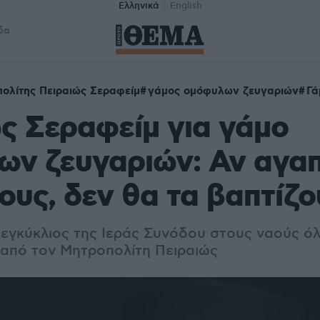
Ελληνικά
English
δα
ολίτης Πειραιώς Σεραφείμ
γάμος ομόφυλων ζευγαριών
Γά
ς Σεραφείμ για γάμο
ων ζευγαριών: Αν αγαπ
τους, δεν θα τα βαπτίζ
εγκύκλιος της Ιεράς Συνόδου στους ναούς όλ
 από τον Μητροπολίτη Πειραιώς