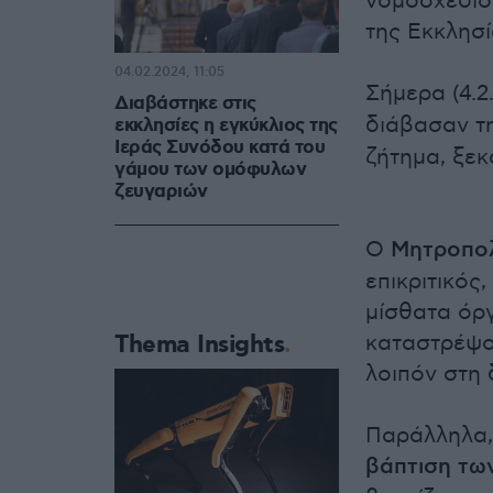
νομοσχέδιο
της Εκκλησί
04.02.2024, 11:05
Σήμερα (4.2
Διαβάστηκε στις
διάβασαν τη
εκκλησίες η εγκύκλιος της
Ιεράς Συνόδου κατά του
ζήτημα, ξεκ
γάμου των ομόφυλων
ζευγαριών
Ο
Μητροπολ
επικριτικός
μίσθατα όρ
Thema Insights
καταστρέψου
λοιπόν στη 
Παράλληλα,
βάπτιση των