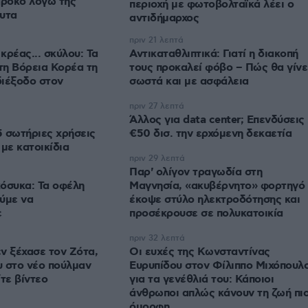
αρόκο λόγω της
περιοχή με φωτοβολταϊκά λέει ο
υτα
αντιδήμαρχος
πριν 21 λεπτά
κρέας... σκύλου: Τα
Αντικαταθλιπτικά: Γιατί η διακοπή
τη Βόρεια Κορέα τη
τους προκαλεί φόβο – Πώς θα γίνε
διέξοδο στον
σωστά και με ασφάλεια
πριν 27 λεπτά
Άλλος για data center; Επενδύσεις
5 σωτήριες χρήσεις
€50 δισ. την ερχόμενη δεκαετία
με κατοικίδια
πριν 29 λεπτά
Παρ' ολίγον τραγωδία στη
όσυκα: Τα οφέλη
Μαγνησία, «ακυβέρνητο» φορτηγό
ύμε να
έκοψε στύλο ηλεκτροδότησης και
ε
προσέκρουσε σε πολυκατοικία
πριν 32 λεπτά
ν ξέχασε τον Ζότα,
Οι ευχές της Κωνσταντίνας
 στο νέο πούλμαν
Ευρυπίδου στον Φίλιππο Μιχόπουλ
τε βίντεο
για τα γενέθλιά του: Κάποιοι
άνθρωποι απλώς κάνουν τη ζωή πι
όμορφη