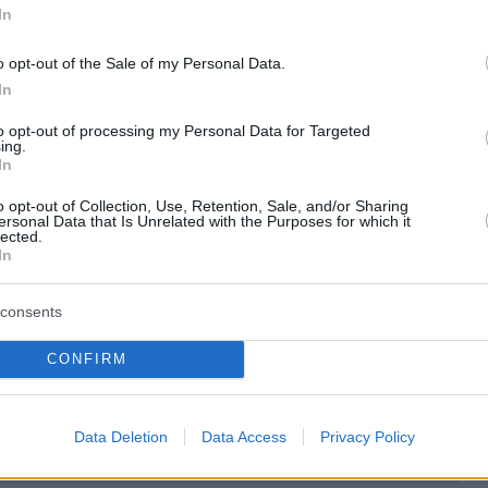
ι πως την περασμένη εβδομάδα η Ιερά
In
ανέλαβε την αντίθεσή της με το γάμο των
ευγαριών λέγοντας πως «η Εκκλησία δεν
o opt-out of the Sale of my Personal Data.
In
αποδεχθεί τον “ομοφυλοφιλικό γάμο”».
to opt-out of processing my Personal Data for Targeted
ing.
In
o opt-out of Collection, Use, Retention, Sale, and/or Sharing
ersonal Data that Is Unrelated with the Purposes for which it
lected.
In
ήμερα:
consents
πατέρα σου να έρθει να τον σκοτώσουμε» -
CONFIRM
 13χρονο στην Καλλιθέα σε ενέδρα που του
νήλικοι
Data Deletion
Data Access
Privacy Policy
παν στον Κασσελάκη ότι ανέβηκε σε τρακτέρ