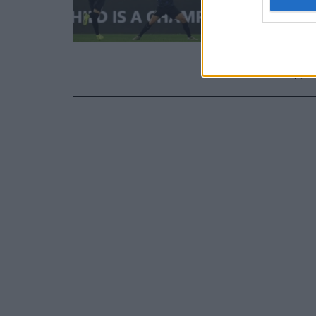
Παναθη
Ο Παναθηναϊ
Πάντοβιτς α
προορίζεται 
επιθετικής 