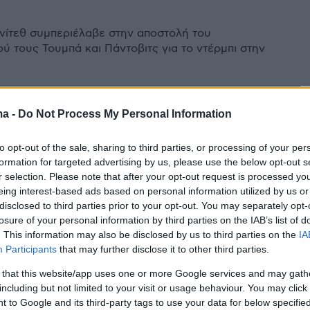
ίτεθ συμπεριέλαβε στην αποστολή του
ύ τους Τουμπά και Πάντοβιτς για το ντέρμπι στην
ma -
Do Not Process My Personal Information
ναϊκός: Πρόβλημα και με τον
ρι ενόψει Κηφισιάς, «μέσα»
to opt-out of the sale, sharing to third parties, or processing of your per
formation for targeted advertising by us, please use the below opt-out s
ς, Ταμπόρδα και Πάντοβιτς
r selection. Please note that after your opt-out request is processed y
eing interest-based ads based on personal information utilized by us or
έ και ο Πελίστρι τέθηκε εκτός για τον αγώνα με την
disclosed to third parties prior to your opt-out. You may separately opt-
losure of your personal information by third parties on the IAB’s list of
. This information may also be disclosed by us to third parties on the
IA
Participants
that may further disclose it to other third parties.
3
 that this website/app uses one or more Google services and may gath
αϊκός: Στο «τριφύλλι» και με
including but not limited to your visit or usage behaviour. You may click 
ούλα ο Πάντοβιτς
 to Google and its third-party tags to use your data for below specifi