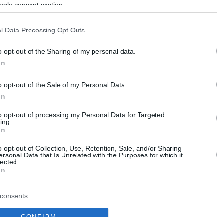
ogle consent section.
τοβιτς είναι επισήμως παίκτης του Παναθηναϊκού, με
 ΠΑΕ να ανακοινώνει την απόκτησή του για τα
l Data Processing Opt Outs
σερα χρόνια
o opt-out of the Sharing of my personal data.
In
6
ε» Αθήνα για τον Παναθηναϊκό
o opt-out of the Sale of my Personal Data.
ς Πάντοβιτς: «Νιώθω τιμή που
In
εδώ, έχω μεγάλους στόχους»
to opt-out of processing my Personal Data for Targeted
ing.
In
Σέρβος φορ θα περάσει τις απαραίτητες ιατρικές
αι θα υπογράψει το νέο του συμβόλαιο με το
o opt-out of Collection, Use, Retention, Sale, and/or Sharing
ersonal Data that Is Unrelated with the Purposes for which it
lected.
In
consents
ς» για Πάντοβιτς ο
CONFIRM