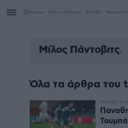
Games
Όλες οι Ειδήσεις
Ελλάδα
Πρωτοσέλι
Μίλος Πάντοβιτς
Όλα τα άρθρα του 
20.12.2025, 15:44
Παναθη
Τουμπά