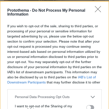
Protothema -
Do Not Process My Personal
Information
1
03.10.2022, 12:04
Η ιστορία πίσω από το πρώτο «σ'αγαπώ» που είπε στη
If you wish to opt-out of the sale, sharing to third parties, or
Μίλα Κούνις ο Άστον Κούτσερ
processing of your personal or sensitive information for
Η ηθοποιός περιέγραψε την πρώτη φορά που άκουσε
targeted advertising by us, please use the below opt-out
«σ'αγαπώ» από τον σύζυγό της, πριν από 10 χρόνια
section to confirm your selection. Please note that after your
opt-out request is processed you may continue seeing
interest-based ads based on personal information utilized by
us or personal information disclosed to third parties prior to
your opt-out. You may separately opt-out of the further
disclosure of your personal information by third parties on the
IAB’s list of downstream participants. This information may
also be disclosed by us to third parties on the
IAB’s List of
Downstream Participants
that may further disclose it to other
third parties.
Please note that this website/app uses one or more Google
Personal Data Processing Opt Outs
services and may gather and store information including but
not limited to your visit or usage behaviour. You may click to
I want to opt-out of the Sharing of my