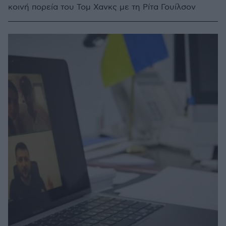
κοινή πορεία του Τομ Χανκς με τη Ρίτα Γουίλσον