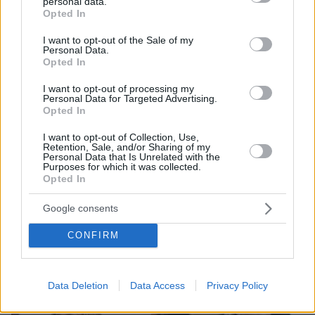
personal data.
grant or deny consent to Google and its third-party tags to
Opted In
use your data for below specified purposes in below Google
consent section.
I want to opt-out of the Sale of my
Personal Data.
Opted In
I want to opt-out of processing my
Personal Data for Targeted Advertising.
Opted In
I want to opt-out of Collection, Use,
Retention, Sale, and/or Sharing of my
30.09.2022, 12:12
Personal Data that Is Unrelated with the
Η Μίλα Κούνις στην πρεμιέρα της νέας ταινίας του
Purposes for which it was collected.
Netflix
Opted In
Το φιλμ «Luckiest Girl Alive» θα κυκλοφορήσει στις 7
Google consents
Οκτωβρίου - Δείτε φωτογραφίες
CONFIRM
Data Deletion
Data Access
Privacy Policy