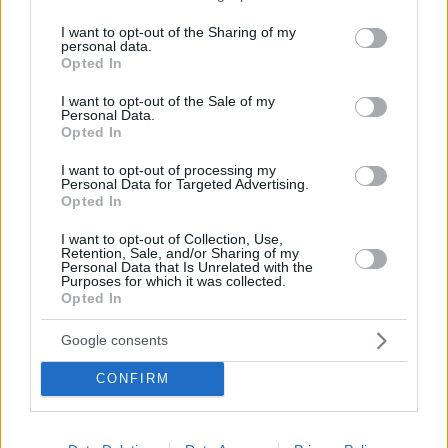
services and may gather and store information including but
18.10.2023, 09:22
not limited to your visit or usage behaviour. You may click to
I want to opt-out of the Sharing of my
personal data.
Η σύγκρουση στη Γάζα μπορεί να εμπνεύσει
grant or deny consent to Google and its third-party tags to
Opted In
τρομοκρατικές ενέργειες στη Βρετανία, λέει ο
use your data for below specified purposes in below Google
επικεφαλής της MI5
consent section.
I want to opt-out of the Sale of my
Personal Data.
Η βρετανική υπηρεσία αντικατασκοπείας
Opted In
επικεντρώνει ιδιαίτερα στο Ιράν, καθώς εκφράζονται
ανησυχίες ότι η χώρα αυτή μπορεί ενθαρρυνθεί από
I want to opt-out of processing my
Personal Data for Targeted Advertising.
τη σύγκρουση της Χαμάς με το Ισραήλ
Opted In
I want to opt-out of Collection, Use,
Retention, Sale, and/or Sharing of my
Personal Data that Is Unrelated with the
Purposes for which it was collected.
Opted In
Google consents
CONFIRM