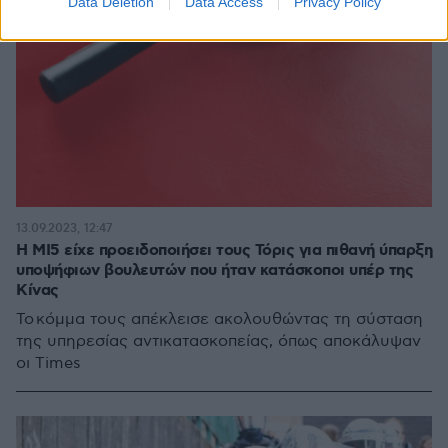
Data Deletion
Data Access
Privacy Policy
13.09.2023, 12:47
Η MI5 είχε προειδοποιήσει τους Τόρις για πιθανή ύπαρξη
υποψήφιων βουλευτών που ήταν κατάσκοποι υπέρ της
Κίνας
Το κόμμα τους απέκλεισε ακολουθώντας τη σύσταση
της υπηρεσίας αντικατασκοπείας, όπως αποκάλυψαν
οι Times