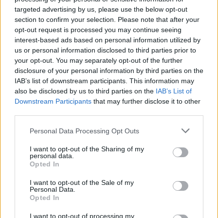
targeted advertising by us, please use the below opt-out
section to confirm your selection. Please note that after your
opt-out request is processed you may continue seeing
interest-based ads based on personal information utilized by
us or personal information disclosed to third parties prior to
your opt-out. You may separately opt-out of the further
disclosure of your personal information by third parties on the
IAB’s list of downstream participants. This information may
also be disclosed by us to third parties on the
IAB’s List of
Downstream Participants
that may further disclose it to other
third parties.
Please note that this website/app uses one or more Google
Personal Data Processing Opt Outs
services and may gather and store information including but
16.06.2023, 11:07
not limited to your visit or usage behaviour. You may click to
I want to opt-out of the Sharing of my
personal data.
«Ο κύριος Μ»: Η Μάρω Λεονάρδου μιλάει στο «Θέμα»
grant or deny consent to Google and its third-party tags to
Opted In
για το νέο της βιβλίο
use your data for below specified purposes in below Google
consent section.
Η ιστορία ενός ορφανού παιδιού από ένα ψαροχώρι
I want to opt-out of the Sale of my
Personal Data.
των Κυθήρων με τη βοήθεια πέντε ξωτικών γίνεται
Opted In
δημοσιογράφος, παρουσιαστής ειδήσεων και
καναλάρχης!
I want to opt-out of processing my