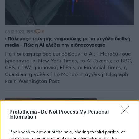
8
08.12.2023, 15:53
«Πόλεμος» τεχνητής νοημοσύνης με τα μεγάλα διεθνή
media - Πώς η ΑΙ κλέβει την ειδησεογραφία
Γιατί οι εφημερίδες εμποδίζουν το AI; - Μεταξύ τους
βρίσκονται οι New York Times, το Al Jazeera, το BBC,
CBS, η DW, η ισπανική El Pais, οι Financial Times, η
Guardian, η γαλλική Le Monde, η αγγλική Telegraph
και η Washington Post
Protothema -
Do Not Process My Personal
Information
If you wish to opt-out of the sale, sharing to third parties, or
processing of your personal or sensitive information for